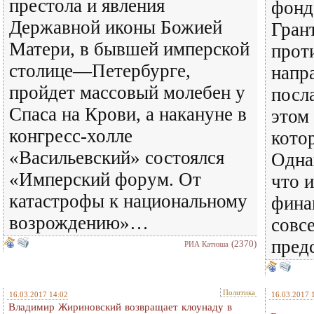
престола и явления
фонд
Державной иконы Божией
Гран
Матери, в бывшей имперской
прот
столице—Петербурге,
напр
пройдет массовый молебен у
посл
Спаса на Крови, а накануне в
этом 
конгресс-холле
кото
«Васильевский» состоялся
Одна
«Имперский форум. От
что 
катастрофы к национальному
фина
возрождению»…
совс
пред
(2370)
РИА Катюша
Политика
16.03.2017 14:02
16.03.2017 
Владимир Жириновский возвращает клоунаду в