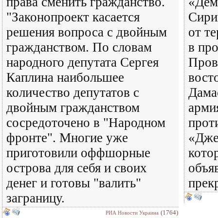
права сменить гражданство.
«Дем
"Законопроект касается
Сири
решения вопроса с двойным
от т
гражданством. По словам
в пр
народного депутата Сергея
Пров
Каплина наибольшее
вост
количество депутатов с
Дама
двойным гражданством
арми
сосредоточено в "Народном
прот
фронте". Многие уже
«Дже
приготовили оффшорные
кото
острова для себя и своих
объя
денег и готовы "валить"
прекр
заграницу.
(1764)
РИА Новости Украина