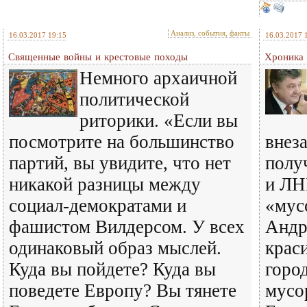
Анализ, события, факты
16.03.2017 19:15
16.03.2017 
Священные войны и крестовые походы
Хроника 
Немного архаичной
политической
риторики. «Если вы
посмотрите на большинство
внез
партий, вы увидите, что нет
полу
никакой разницы между
и ЛН
социал-демократами и
«мус
фашистом Вилдерсом. У всех
Андр
одинаковый образ мыслей.
крас
Куда вы пойдете? Куда вы
горо
поведете Европу? Вы тянете
мусо