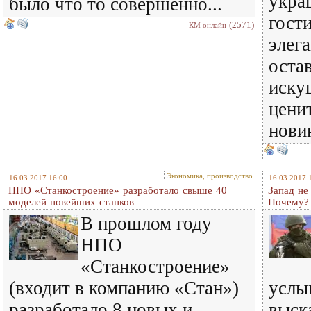
укра
было что то совершенно...
гост
(2571)
КМ онлайн
элега
оста
иску
цени
нови
Экономика, производство
16.03.2017 16:00
16.03.2017 
НПО «Станкостроение» разработало свыше 40
Запад не
моделей новейших станков
Почему?
В прошлом году
НПО
«Станкостроение»
(входит в компанию «Стан»)
услы
разработало 8 новых и
выск