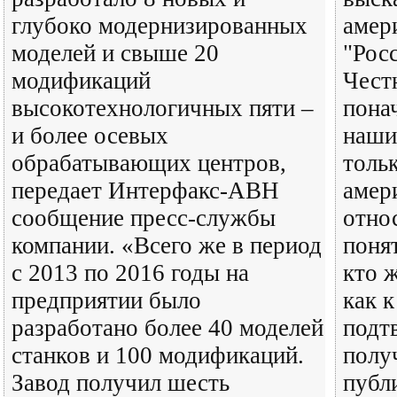
глубоко модернизированных
амер
моделей и свыше 20
"Рос
модификаций
Чест
высокотехнологичных пяти –
пона
и более осевых
наши
обрабатывающих центров,
тольк
передает Интерфакс-АВН
амер
сообщение пресс-службы
относ
компании. «Всего же в период
понят
с 2013 по 2016 годы на
кто 
предприятии было
как к
разработано более 40 моделей
подт
станков и 100 модификаций.
полу
Завод получил шесть
публ