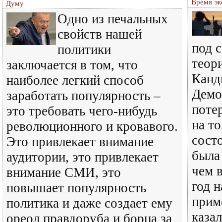
Время эк
Думу
Одно из печальных
свойств нашей
под 
политики
теор
заключается в том, что
Канд
наиболее легкий способ
Демо
заработать популярность –
поте
это требовать чего-нибудь
на то
революционного и кровавого.
сост
Это привлекает внимание
была
аудитории, это привлекает
чем 
внимание СМИ, это
год н
повышает популярность
прим
политика и даже создает ему
каза
ореол правдоруба и борца за