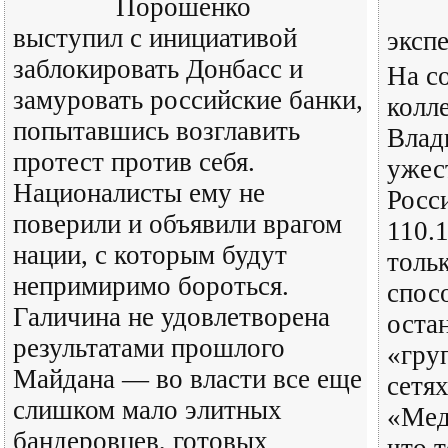
Порошенко
выступил с инициативой
эксп
заблокировать Донбасс и
На с
замуровать российские банки,
колл
попытавшись возглавить
Влад
протест против себя.
ужес
Националисты ему не
Росси
поверили и объявили врагом
110.
нации, с которым будут
толь
непримиримо бороться.
спос
Галичина не удовлетворена
оста
результатами прошлого
«гру
Майдана — во власти все еще
сетя
слишком мало элитных
«Мед
бандеровцев, готовых