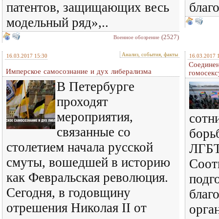
патентов, защищающих весь
благо
модельный ряд»,..
(2527)
Военное обозрение
Анализ, события, факты
16.03.2017 15:30
16.03.2017 
Соедине
Имперское самосознание и дух либерализма
гомосекс
В Петербурге
проходят
мероприятия,
сотн
связанные со
борьб
столетием начала русской
ЛГБТ
смуты, вошедшей в историю
Соот
как Февральская революция.
подг
Сегодня, в годовщину
благ
отрешения Николая II от
орга