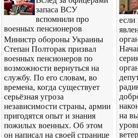
Вслед за офицерами
запаса ВСУ
вспомнили про
если
военных пенсионеров
явле
орган
Министр обороны Украины
Нача
Степан Полторак призвал
серия
военных пенсионеров по
орга
возможности вернуться на
депу
службу. По его словам, во
ради
времена, когда существует
добр
серьёзная угроза
нако
независимости страны, армии
на в
пригодятся опыт и знания
уров
пожилых военных. Об этом
вете
он написал на своей странице