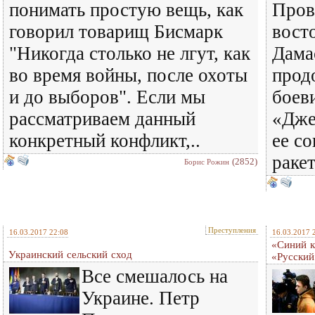
понимать простую вещь, как
Пров
говорил товарищ Бисмарк
вост
"Никогда столько не лгут, как
Дама
во время войны, после охоты
прод
и до выборов". Если мы
боев
рассматриваем данный
«Дже
конкретный конфликт,..
ее с
ракет
(2852)
Борис Рожин
Преступления
16.03.2017 22:08
16.03.2017 
«Синий к
Украинский сельский сход
«Русский
Все смешалось на
Украине. Петр