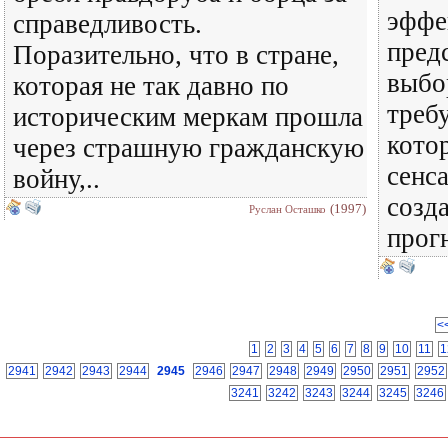
эффе
справедливость.
пред
Поразительно, что в стране,
выбо
которая не так давно по
треб
историческим меркам прошла
кото
через страшную гражданскую
сенс
войну,..
созд
(1997)
Руслан Осташко
прог
<
1
2
3
4
5
6
7
8
9
10
11
1
2941
2942
2943
2944
2945
2946
2947
2948
2949
2950
2951
2952
3241
3242
3243
3244
3245
3246