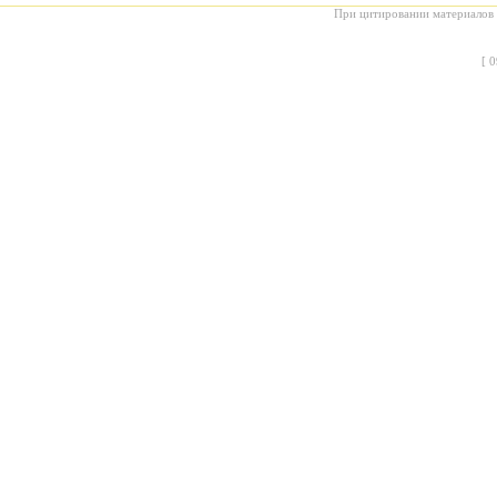
При цитировании материалов с
[
0