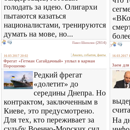
что 
голодать за идею. Олигархи
сегм
пытаются казаться
«ВКо
националистами, тренируются
смер
думать на мове, но...
более
(2614)
Павел Шипилин
3
Анализ, события, факты
16.03.2017 20:02
16.03.2017 
Фрегат «Гетман Сагайдачный» уплыл в карман
Заем для
Порошенко
Редкий фрегат
«долетит» до
середины Днепра. Но
выде
контрактом, заключенным в
счит
Киеве, это предусмотрено.
Для тех, кто переживает за
На д
судьбу Военно-Морских сил
инфо