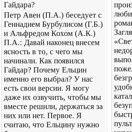
Гайдара?
прои
люби
Петр Авен (П.А.) беседует с
рома
Геннадием Бурбулисом (Г.Б.)
Загл
и Альфредом Кохом (А.К.)
«Све
П.А.: Давай наконец внесем
недо
ясность в то, с чего мы
выпо
начинали. Как появился
поже
Гайдар? Почему Ельцин
безг
именно его выбрал? У нас
удоб
есть свои версии. Я могу
ката
даже их озвучить, чтобы мы
безу
вместе решили, держаться за
быст
них или нет. Первое. Я
пуль
считаю, что Ельцину нужно