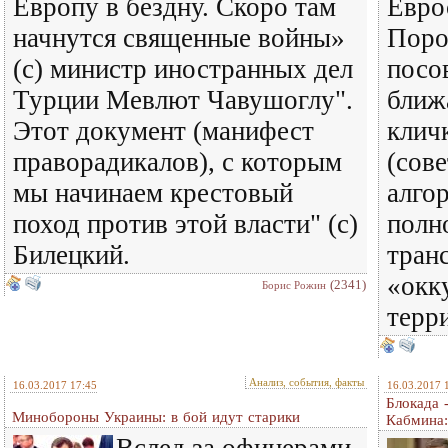
Европу в бездну. Скоро там
Евро
начнутся священные войны»
Поро
(с) министр иностранных дел
посо
Турции Мевлют Чавушоглу".
ближ
Этот документ (манифест
кличк
праворадикалов), с которым
(сов
мы начинаем крестовый
алго
поход против этой власти" (с)
полн
Билецкий.
тран
«окк
(2341)
Борис Рожин
терр
Анализ, события, факты
16.03.2017 17:45
16.03.2017 
Блокада 
Минобороны Украины: в бой идут старики
Кабмина: