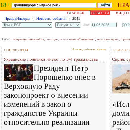
18+
ПР
ГЛАВНАЯ
НОВОСТИ
ВИДЕО
ПравдаИнформ
≈
Новости, события
≈ 2945
Или:
–
Тэги:
,
,
,
,
информационная война
рост цен
искусственный интеллект
авторское право
Трамп
Анализ, события, факты
17.03.2017 09:44
17.03.2017 
Украинские политики имеют по 3-4 гражданства
Сирия, с
Президент Петр
Порошенко внес в
Верховную Раду
законопроект о внесении
изменений в закон о
«Исл
гражданстве Украины
доми
относительно реализации
райо