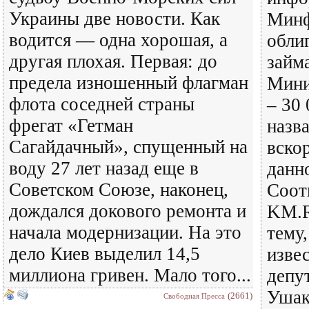
Украины две новости. Как
Минф
водится — одна хорошая, а
обли
другая плохая. Первая: до
займа
предела изношенный флагман
Мини
флота соседней страны
– 30
фрегат «Гетман
назв
Сагайдачный», спущенный на
вско
воду 27 лет назад еще в
данн
Советском Союзе, наконец,
Соот
дождался докового ремонта и
KM.R
начала модернизации. На это
тему
дело Киев выделил 14,5
изве
миллиона гривен. Мало того...
депу
Ушак
(2661)
Свободная Пресса