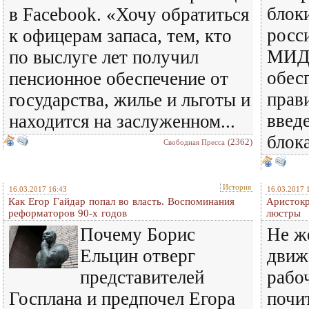
блок
в Facebook. «Хочу обратиться
росс
к офицерам запаса, тем, кто
МИД 
по выслуге лет получил
обес
пенсионное обеспечение от
прав
государства, жилье и льготы и
введ
находится на заслуженном...
бло
(2362)
Свободная Пресса
История
16.03.2017 16:43
16.03.2017 
Как Егор Гайдар попал во власть. Воспоминания
Аристокр
реформаторов 90-х годов
люстры
Почему Борис
Не ж
Ельцин отверг
движ
представителей
рабоч
Госплана и предпочел Егора
почи