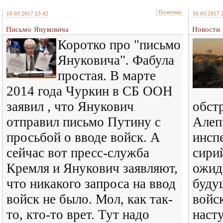
Политика
16.03.2017 23:42
16.03.2017 
Письмо Януковича
Новости 
Коротко про "письмо
Януковича". Фабула
простая. В марте
2014 года Чуркин в СБ ООН
заявил , что Янукович
обст
отправил письмо Путину с
Алеп
просьбой о вводе войск. А
инсп
сейчас вот пресс-служба
сири
Кремля и Янукович заявляют,
ожид
что никакого запроса на ввод
буду
войск не было. Мол, как так-
войс
то, кто-то врет. Тут надо
насту