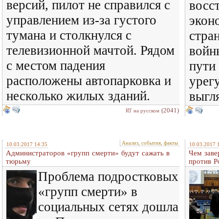
версий, пилот не справился с
восс
управлением из-за густого
экон
тумана и столкнулся с
стра
телевизионной мачтой. Рядом
войн
с местом падения
пути
расположены автопарковка и
урег
несколько жилых зданий.
выгл
(2041)
RT на русском
Анализ, события, факты
10.03.2017 14:35
10.03.2017 
Администраторов «групп смерти» будут сажать в
Чем заве
тюрьму
против Р
Проблема подростковых
«групп смерти» в
социальных сетях дошла