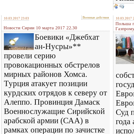
Военные действия
10.03.2017 23:03
10.03.2017 
Польша г
Новости Сирии 10 марта 2017 22.30
Газпром
Боевики «Джебхат
ан-Нусры»**
провели серию
провокационных обстрелов
мирных районов Хомса.
собс
Турция атакует позиции
госу
курдских отрядов к северу от
Евро
Алеппо. Провинция Дамаск
Евро
Военнослужащие Сирийской
Суд 
арабской армии (САА) в
года
рамках операции по зачистке
испо