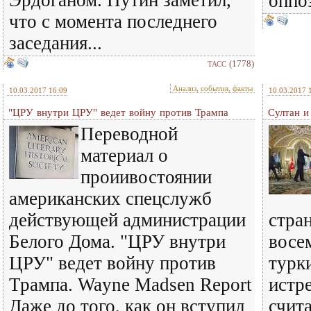
Эрдоганом. Путин заметил,
оппо
что с момента последнего
заседания...
(1778)
ТАСС
Анализ, события, факты
10.03.2017 16:09
10.03.2017 
"ЦРУ внутри ЦРУ" ведет войну против Трампа
Султан и
Переводной
материал о
проиивостоянии
американских спецслужб
действующей администрации
стра
Белого Дома. "ЦРУ внутри
восе
ЦРУ" ведет войну против
турк
Трампа. Wayne Madsen Report
истр
Даже до того, как он вступил
счит