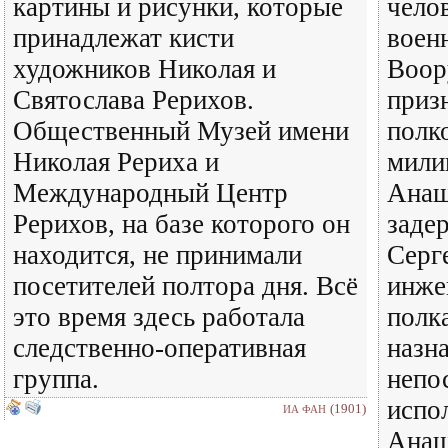
картины и рисунки, которые
чело
принадлежат кисти
воен
художников Николая и
Воор
Святослава Рерихов.
приз
Общественный Музей имени
полк
Николая Рериха и
мили
Международный Центр
Анащ
Рерихов, на базе которого он
заде
находится, не принимали
Серг
посетителей полтора дня. Всё
инже
это время здесь работала
полк
следственно-оперативная
назн
группа.
непо
испо
(1901)
ИА ФАН
Анащ