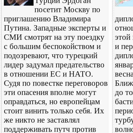
Турции Эрдоган
посетит Москву по
приглашению Владимира
дипл
Путина. Западные эксперты и
отно
СМИ смотрят на эту поездку
этой
с большим беспокойством и
и пе
подозревают, что турецкий
дипл
лидер задумал предательство
январ
в отношении ЕС и НАТО.
весн
Судя по повестке переговоров
Ближ
эти опасения вполне могут
до то
оправдаться, но европейцам
баст
стоит винить только себя. Их
пери
же никто не заставлял
турб
поддерживать путч против
волн