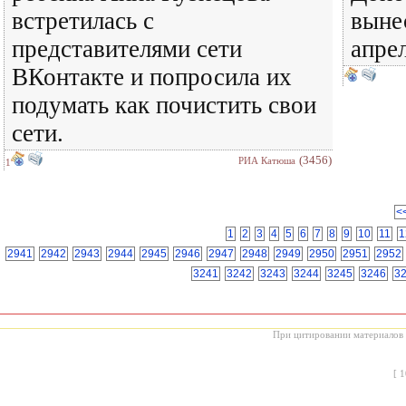
встретилась с
выне
представителями сети
апрел
ВКонтакте и попросила их
подумать как почистить свои
сети.
(3456)
РИА Катюша
1
<
1
2
3
4
5
6
7
8
9
10
11
1
2941
2942
2943
2944
2945
2946
2947
2948
2949
2950
2951
2952
3241
3242
3243
3244
3245
3246
3
При цитировании материалов с
[
1