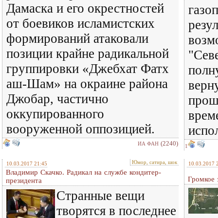
Дамаска и его окрестностей
газо
от боевиков исламистских
резу
формирований атаковали
возм
позиции крайне радикальной
"Сев
группировки «Джебхат Фатх
полн
аш-Шам» на окраине района
верн
Джобар, частично
прош
оккупированного
врем
вооруженной оппозицией.
испол
(2240)
ИА ФАН
1
Юмор, сатира, шок
10.03.2017 21:45
10.03.2017 
Владимир Скачко. Радикал на службе кондитер-
Громкое 
президента
Странные вещи
творятся в последнее