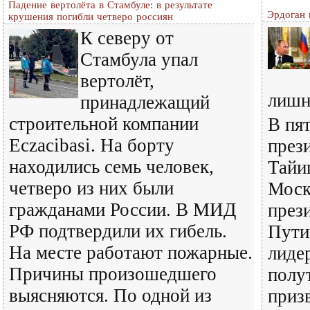
Падение вертолёта в Стамбуле: в результате
Эрдоган 
крушения погибли четверо россиян
К северу от
Стамбула упал
вертолёт,
лишн
принадлежащий
строительной компании
В пят
Eczacibasi. На борту
през
находились семь человек,
Тайи
четверо из них были
Моск
гражданами России. В МИД
през
РФ подтвердили их гибель.
Пути
На месте работают пожарные.
лиде
Причины произошедшего
полу
выясняются. По одной из
приз