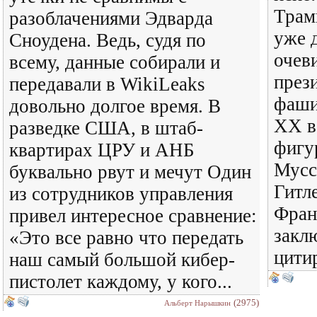
Трамп
разоблачениями Эдварда
уже д
Сноудена. Ведь, судя по
очев
всему, данные собирали и
през
передавали в WikiLeaks
фаши
довольно долгое время. В
XX в
разведке США, в штаб-
фигу
квартирах ЦРУ и АНБ
Мусс
буквально рвут и мечут Один
Гитл
из сотрудников управления
Фран
привел интересное сравнение:
заклю
«Это все равно что передать
цити
наш самый большой кибер-
пистолет каждому, у кого...
(2975)
Альберт Нарышкин