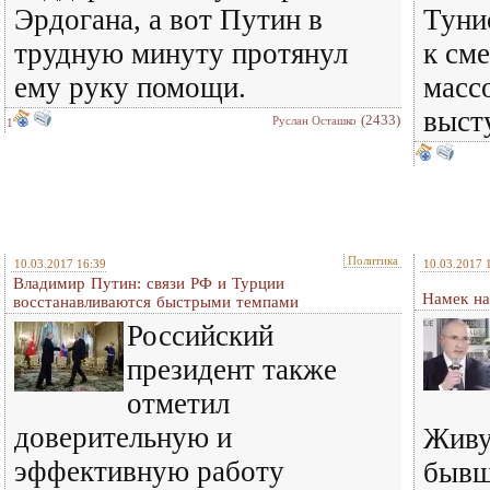
Эрдогана, а вот Путин в
Туни
трудную минуту протянул
к см
ему руку помощи.
масс
высту
(2433)
Руслан Осташко
1
Политика
10.03.2017 16:39
10.03.2017 
Владимир Путин: связи РФ и Турции
Намек н
восстанавливаются быстрыми темпами
Российский
президент также
отметил
доверительную и
Живу
эффективную работу
бывш