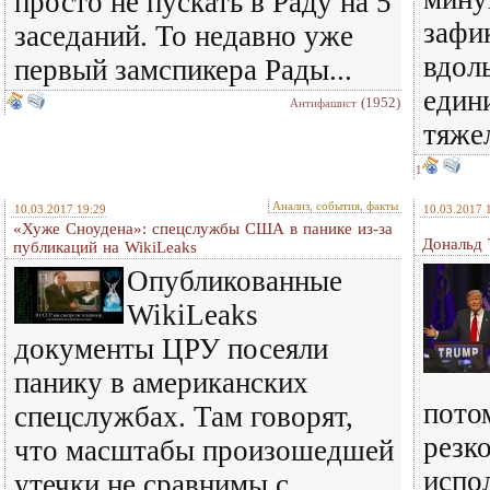
просто не пускать в Раду на 5
зафи
заседаний. То недавно уже
вдол
первый замспикера Рады...
един
(1952)
Антифашист
тяже
1
Анализ, события, факты
10.03.2017 19:29
10.03.2017 
«Хуже Сноудена»: спецслужбы США в панике из-за
Дональд 
публикаций на WikiLeaks
Опубликованные
WikiLeaks
документы ЦРУ посеяли
панику в американских
пото
спецслужбах. Там говорят,
резк
что масштабы произошедшей
испо
утечки не сравнимы с