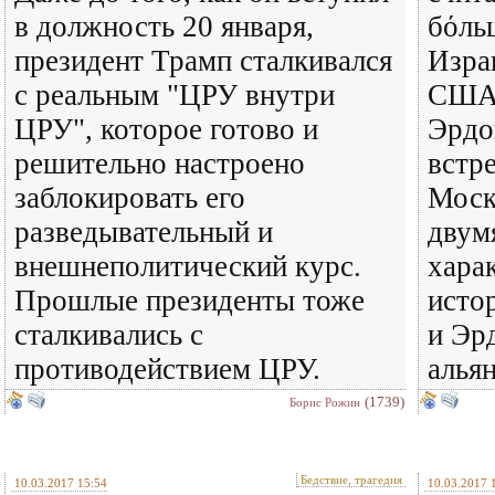
в должность 20 января,
бόль
президент Трамп сталкивался
Изра
с реальным "ЦРУ внутри
США.
ЦРУ", которое готово и
Эрдо
решительно настроено
встре
заблокировать его
Моск
разведывательный и
двум
внешнеполитический курс.
хара
Прошлые президенты тоже
исто
сталкивались с
и Эр
противодействием ЦРУ.
альян
(1739)
Борис Рожин
Бедствие, трагедия
10.03.2017 15:54
10.03.2017 