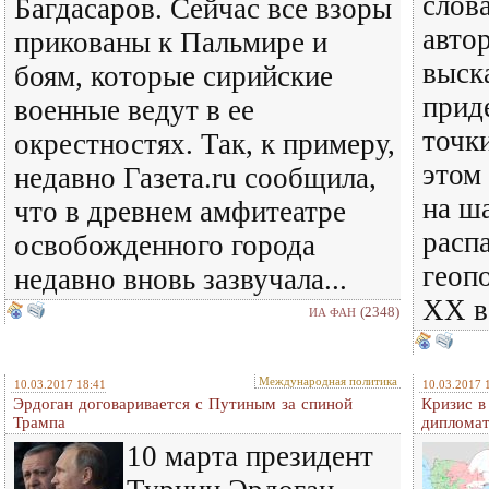
слов
Багдасаров. Сейчас все взоры
автор
прикованы к Пальмире и
выск
боям, которые сирийские
прид
военные ведут в ее
точк
окрестностях. Так, к примеру,
этом
недавно Газета.ru сообщила,
на ш
что в древнем амфитеатре
расп
освобожденного города
геоп
недавно вновь зазвучала...
XX в
(2348)
ИА ФАН
Международная политика
10.03.2017 18:41
10.03.2017 
Эрдоган договаривается с Путиным за спиной
Кризис в
Трампа
диплома
10 марта президент