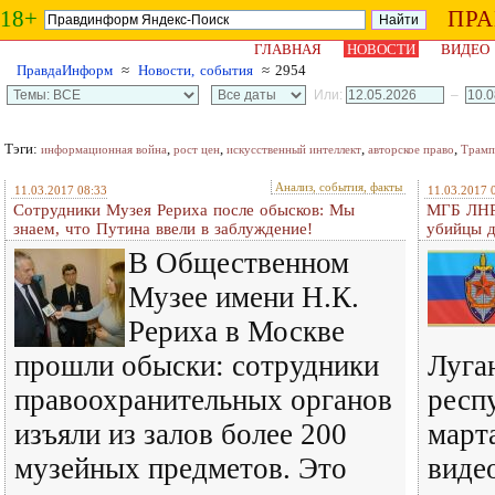
18+
ПР
ГЛАВНАЯ
НОВОСТИ
ВИДЕО
ПравдаИнформ
≈
Новости, события
≈ 2954
Или:
–
Тэги:
,
,
,
,
информационная война
рост цен
искусственный интеллект
авторское право
Трамп
Анализ, события, факты
11.03.2017 08:33
11.03.2017 
Сотрудники Музея Рериха после обысков: Мы
МГБ ЛНР 
знаем, что Путина ввели в заблуждение!
убийцы д
В Общественном
Музее имени Н.К.
Рериха в Москве
прошли обыски: сотрудники
Луга
правоохранительных органов
респ
изъяли из залов более 200
март
музейных предметов. Это
виде