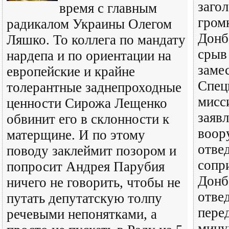
заго
время с главным
гром
радикалом Украины Олегом
Донб
Ляшко. То коллега по мандату
срыв
нардепа и по ориентации на
заме
европейские и крайне
Спец
толерантные заднепроходные
мисс
ценности Сирожа Лещенко
заявл
обвинит его в склонности к
воор
матерщине. И по этому
отве
поводу заклеймит позором и
сопр
попросит Андрея Парубия
Донба
ничего не говорить, чтобы не
отве
путать депутатскую толпу
пере
речевыми непонятками, а
мину