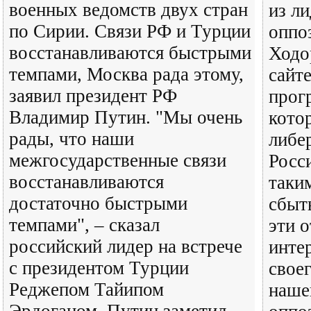
военных ведомств двух стран
из л
по Сирии. Связи РФ и Турции
оппо
восстанавливаются быстрыми
Ходо
темпами, Москва рада этому,
сайт
заявил президент РФ
прог
Владимир Путин. "Мы очень
кото
рады, что наши
либер
межгосударственные связи
Росси
восстанавливаются
таки
достаточно быстрыми
сбыт
темпами", – сказал
эти о
российский лидер на встрече
интер
с президентом Турции
свое
Реджепом Тайипом
наше