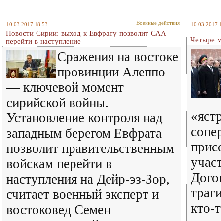
Военные действия
10.03.2017 18:53
10.03.2017 
Новости Сирии: выход к Евфрату позволит САА
Четыре м
перейти в наступление
Сражения на востоке
провинции Алеппо
— ключевой момент
сирийской войны.
«яст
Установление контроля над
сопе
западным берегом Евфрата
прис
позволит правительственным
учас
войскам перейти в
Дого
наступления на Дейр-эз-Зор,
траг
считает военный эксперт и
кто-
востоковед Семен