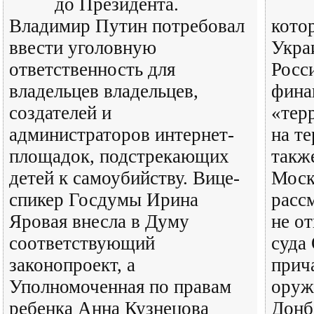
до Президента.
Владимир Путин потребовал
кото
ввести уголовную
Укра
ответственность для
Росс
владельцев владельцев,
фина
создателей и
«тер
администраторов интернет-
на т
площадок, подстрекающих
такж
детей к самоубийству. Вице-
Моск
спикер Госдумы Ирина
расс
Яровая внесла в Думу
не о
соответствующий
суда
законопроект, а
прич
Уполномоченная по правам
оруж
ребенка Анна Кузнецова
Донб