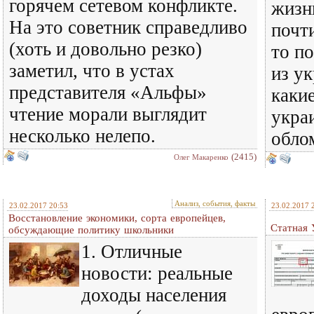
горячем сетевом конфликте.
жизн
На это советник справедливо
почти
(хоть и довольно резко)
то п
заметил, что в устах
из у
представителя «Альфы»
каки
чтение морали выглядит
укра
несколько нелепо.
облом
(2415)
Олег Макаренко
Анализ, события, факты
23.02.2017 20:53
23.02.2017 
Восстановление экономики, сорта европейцев,
Статная 
обсуждающие политику школьники
1. Отличные
новости: реальные
доходы населения