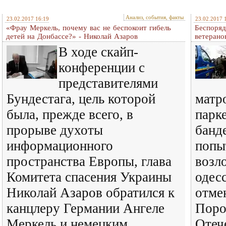
Анализ, события, факты
23.02.2017 16:19
23.02.2017 
«Фрау Меркель, почему вас не беспокоит гибель
Беспоряд
детей на Донбассе?» - Николай Азаров
ветерано
В ходе скайп-
конференции с
представителями
Бундестага, цель которой
матр
была, прежде всего, в
парк
прорыве духоты
банд
информационного
попы
пространства Европы, глава
возл
Комитета спасения Украины
одес
Николай Азаров обратился к
отме
канцлеру Германии Ангеле
Поро
Меркель и немецким
Отеч