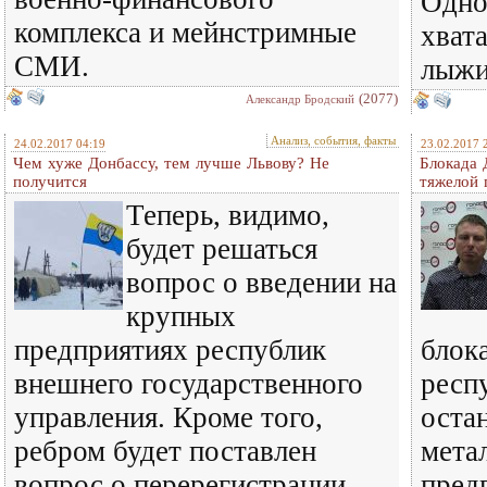
Одно
комплекса и мейнстримные
хвата
СМИ.
лыжи
(2077)
Александр Бродский
Анализ, события, факты
24.02.2017 04:19
23.02.2017 
Чем хуже Донбассу, тем лучше Львову? Не
Блокада 
получится
тяжелой 
Теперь, видимо,
будет решаться
вопрос о введении на
крупных
предприятиях республик
блок
внешнего государственного
респу
управления. Кроме того,
оста
ребром будет поставлен
мета
вопрос о перерегистрации
пред