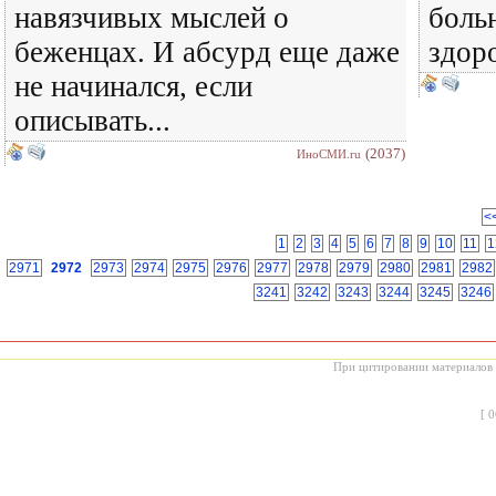
навязчивых мыслей о
боль
беженцах. И абсурд еще даже
здоро
не начинался, если
описывать...
(2037)
ИноСМИ.ru
<
1
2
3
4
5
6
7
8
9
10
11
1
2971
2972
2973
2974
2975
2976
2977
2978
2979
2980
2981
2982
3241
3242
3243
3244
3245
3246
При цитировании материалов с
[
0