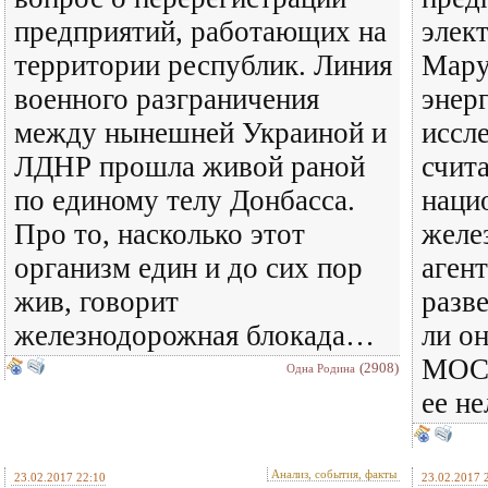
предприятий, работающих на
элек
территории республик. Линия
Мару
военного разграничения
энер
между нынешней Украиной и
иссле
ЛДНР прошла живой раной
счит
по единому телу Донбасса.
наци
Про то, насколько этот
желе
организм един и до сих пор
аген
жив, говорит
разве
железнодорожная блокада…
ли о
МОСС
(2908)
Одна Родина
ее не
Анализ, события, факты
23.02.2017 22:10
23.02.2017 