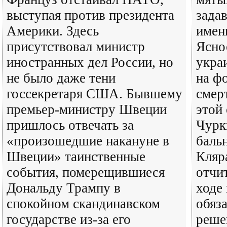
выступая против президента
зада
Америки. Здесь
имен
присутствовал министр
Ясно
иностранных дел России, но
укра
не было даже тени
на ф
госсекретаря США. Бывшему
смер
премьер-министру Швеции
этой
пришлось отвечать за
Чурк
«произошедшие накануне в
баль
Швеции» таинственные
Кляр
события, померещившиеся
отчи
Дональду Трампу в
ходе
спокойном скандинавском
обяз
государстве из-за его
реше