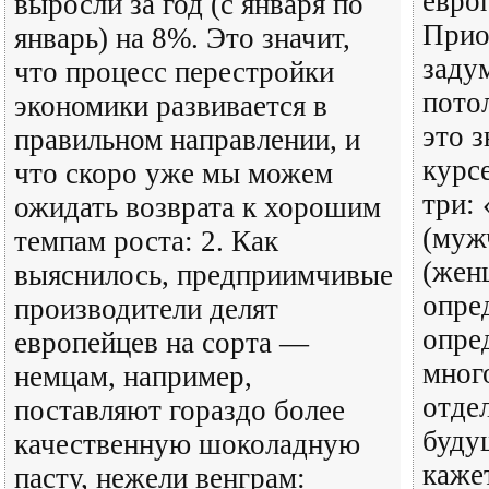
евро
выросли за год (с января по
Прио
январь) на 8%. Это значит,
заду
что процесс перестройки
пото
экономики развивается в
это з
правильном направлении, и
курс
что скоро уже мы можем
три:
ожидать возврата к хорошим
(муж
темпам роста: 2. Как
(жен
выяснилось, предприимчивые
опре
производители делят
опре
европейцев на сорта —
мног
немцам, например,
отде
поставляют гораздо более
буду
качественную шоколадную
каже
пасту, нежели венграм: