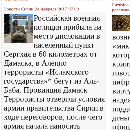
Биткойн 
Новости Сирии 24 февраля 2017 07.00
революц
Российская военная
полиция прибыла на
место дислокации в
возн
населенный пункт
«мик
Сергхая в 60 километрах от
кото
Дамаска, в Алеппо
крип
террористы «Исламского
говор
государства»* бегут из Аль-
цифр
Баба. Провинция Дамаск
вирт
Террористы отвергли условия
наде
армии правительства Сирии в
подд
ходе переговоров, после чего
день
армия начала наносить
офиц