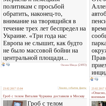
политикам с просьбой
Алле
обратить, наконец-то,
авто
внимание на творящийся в
пенс
течение трех лет беспредел на
врем
Украине. «Три года нас
сооб
Европа не слышит, как будто
парк
не было массовой бойни на
окру
центральной площади...
Прав
прие
(2493)
Оксана Шкода
инцид
Анализ, события, факты
23.02.2017 15:04
23.02.2017 
«Опасно,
Гроб с телом Виталия Чуркина доставили в Москву
военным 
Гроб с телом