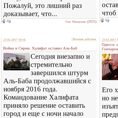
остав
Пожалуй, это лишний раз
чтоб 
доказывает, что...
(2055)
Олег Макаренко
Военные действия
23.02.2017 18:16
23.02.2017 
Одесса: 
Война в Сирии. Халифат оставил Аль-Баб
Гончарен
Сегодня внезапно и
стремительно
завершился штурм
Аль-Баба продолжавшийся с
ноября 2016 года.
Его 
Командование Халифата
но н
приняло решение оставить
изъя
город и еще с ночи начало
пред