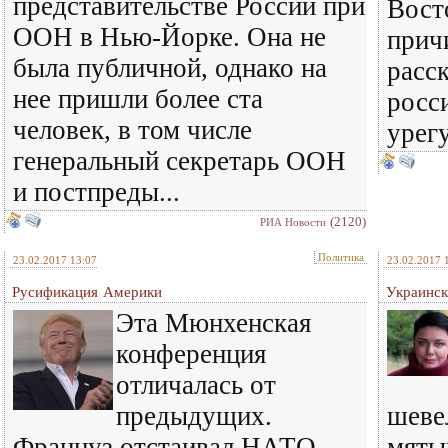
представительстве России при
Вост
ООН в Нью-Йорке. Она не
прич
была публичной, однако на
расск
нее пришли более ста
росс
человек, в том числе
урег
генеральный секретарь ООН
и постпреды...
(2120)
РИА Новости
Политика
23.02.2017 13:07
23.02.2017 
Русификация Америки
Украинск
Эта Мюнхенская
конференция
отличалась от
предыдущих.
шеве
Француз отстаивал НАТО,
мяты