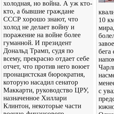
холодная, но война. А уж кто-
кто, а бывшие граждане
квал
СССР хорошо знают, что
10 к
холод не делает войну и
мира
поражение на войне более
боле
гуманной. И президент
заво
Дональд Трамп, судя по
бега
всему, прекрасно отдает себе
напо
отчет, что против него воюет
Чарл
пронацистская бюрократия,
насм
которую насадил сенатор
мене
Маккарти, руководство ЦРУ,
с ув
назначенное Хиллари
пред
Клинтон, некоторые части
южно
военно-финансового