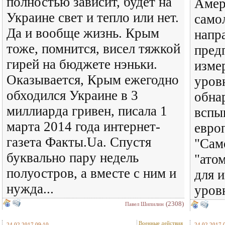
полностью зависит, будет на
Амер
Украине свет и тепло или нет.
само
Да и вообще жизнь. Крым
напр
тоже, помнится, висел тяжкой
пред
гирей на бюджете нэньки.
изме
Оказывается, Крым ежегодно
уров
обходился Украине в 3
обна
миллиарда гривен, писала 1
вспы
марта 2014 года интернет-
евро
газета Факты.Ua. Спустя
"Сам
буквально пару недель
"ато
полуостров, а вместе с ним и
для 
нужда...
уровн
(2308)
Павел Шипилин
Военные действия
24.02.2017 09:10
24.02.2017 