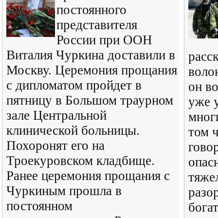
постоянного
представителя
России при ООН
Виталия Чуркина доставили в
расск
Москву. Церемония прощания
воло
с дипломатом пройдет в
он в
пятницу в Большом траурном
уже 
зале Центральной
мног
клинической больницы.
том 
Похоронят его на
гово
Троекуровском кладбище.
опас
Ранее церемония прощания с
тяже
Чуркиным прошла в
разо
постоянном
бога