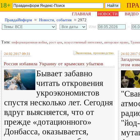
18+
ПР
ГЛАВНАЯ
НОВОСТИ
ВИДЕО
ПравдаИнформ
≈
Новости, события
≈ 2972
Или:
–
Тэги:
,
,
,
,
информационная война
рост цен
искусственный интеллект
авторское право
Трамп
Экономика, производство
24.02.2017 09:31
24.02.2017 
Загадочн
Россия избавила Украину от крымских убытков
этом изв
Бывает забавно
читать откровения
укроэкономистов
"Сва
спустя несколько лет. Сегодня
атмо
вдруг выясняется, что от
ради
прежде «дотационного»
"йод
Донбасса, оказывается,
мутац