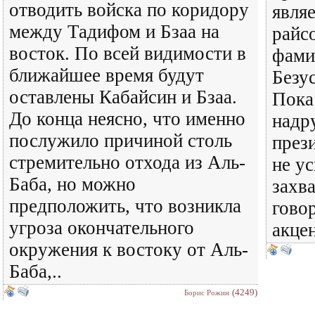
отводить войска по коридору
являе
между Тадифом и Бзаа на
райс
восток. По всей видимости в
фами
ближайшее время будут
Безу
оставлены Кабайсин и Бзаа.
Пока
До конца неясно, что именно
надр
послужило причиной столь
през
стремительно отхода из Аль-
не у
Баба, но можно
захв
предположить, что возникла
гово
угроза окончательного
акце
окружения к востоку от Аль-
Баба,..
(4249)
Борис Рожин