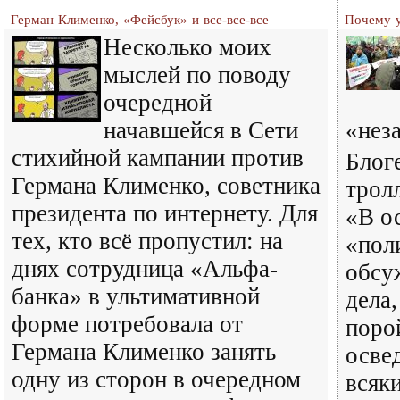
Герман Клименко, «Фейсбук» и все-все-все
Почему у
Несколько моих
мыслей по поводу
очередной
начавшейся в Сети
«нез
стихийной кампании против
Блоге
Германа Клименко, советника
трол
президента по интернету. Для
«В о
тех, кто всё пропустил: на
«пол
днях сотрудница «Альфа-
обсу
банка» в ультимативной
дела
форме потребовала от
поро
Германа Клименко занять
осве
одну из сторон в очередном
всяк