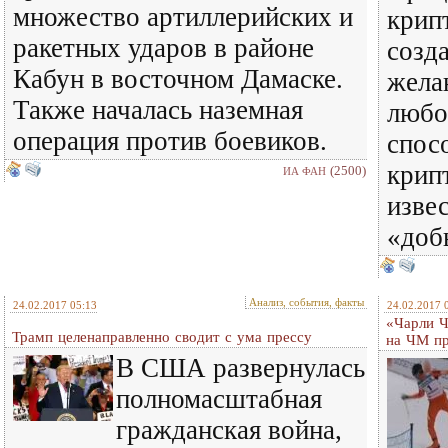
множество артиллерийских и
крип
ракетных ударов в районе
созд
Кабун в восточном Дамаске.
жела
Также началась наземная
любо
операция против боевиков.
спос
крип
(2500)
ИА ФАН
изве
«доб
Анализ, события, факты
24.02.2017 05:13
24.02.2017 
«Чарли Ч
Трамп целенаправленно сводит с ума прессу
на ЧМ пр
В США развернулась
полномасштабная
гражданская война,