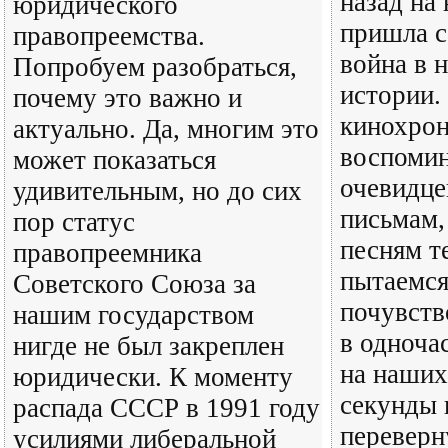
назад на
юридического
пришла с
правопреемства.
война в 
Попробуем разобраться,
истории.
почему это важно и
кинохрон
актуально. Да, многим это
воспоми
может показаться
очевидце
удивительным, но до сих
письмам,
пор статус
песням т
правопреемника
пытаемся
Советского Союза за
почувство
нашим государством
в одноча
нигде не был закреплен
на наших
юридически. К моменту
секунды 
распада СССР в 1991 году
переверн
усилиями либеральной