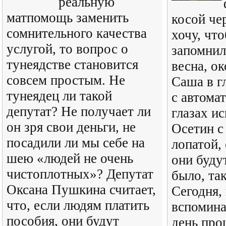
реальную
матпомощь заменить
косой че
сомнительного качества
хочу, чт
услугой, то вопрос о
запомнил
тунеядстве становится
весна, ок
совсем простым. Не
Саша в г
тунеядец ли такой
с автомат
депутат? Не получает ли
глазах ис
он зря свои деньги, не
Осетин с
посадили ли мы себе на
лопатой,
шею «людей не очень
они буду
чистоплотных»? Депутат
было, так
Оксана Пушкина считает,
Сегодня,
что, если людям платить
вспомина
пособия, они будут
день про