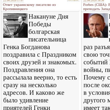
22.06.2020 17:07
22.06.2020 16:36
Ответ украинскому писателю из
Forbes (США): 
Кропивницкого
преподать Запа
Накануне Дня
Победы
болгарская
писательница
Генка Богданова
раз разъ
поздравила с Праздником
свою точ
своих друзей и знакомых.
событий
Поздравления она
войны, п
рассылала веерно, то есть
Почему с
сразу на несколько
после ок
адресов. И каково же
в услови
было удивление
другого 
приятелей Генки
имеет та