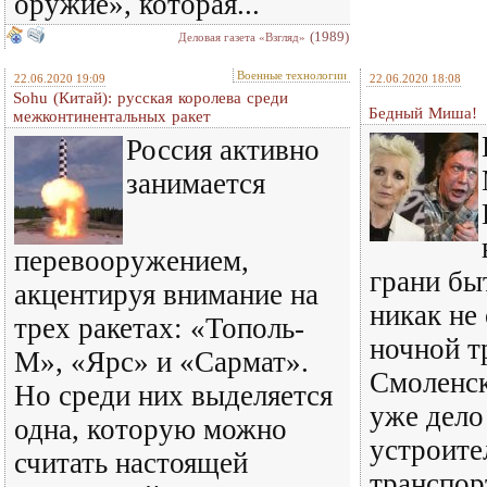
оружие», которая...
(1989)
Деловая газета «Взгляд»
Военные технологии
22.06.2020 19:09
22.06.2020 18:08
Sohu (Китай): русская королева среди
Бедный Миша!
межконтинентальных ракет
Россия активно
занимается
перевооружением,
грани б
акцентируя внимание на
никак не
трех ракетах: «Тополь-
ночной т
М», «Ярс» и «Сармат».
Смоленск
Но среди них выделяется
уже дело
одна, которую можно
устроите
считать настоящей
транспор