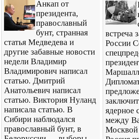
Анкап от
президента,
православный
бунт, странная
встреча 
статья Медведева и
России С
другие забавные новости
спецпред
недели Владимир
президе
Владимирович написал
Маршалла
статью. Дмитрий
Дипломат
Анатольевич написал
предложе
статью. Виктория Нуланд
заключит
написала статью. В
ядерное 
Сибири наблюдался
между В
православный бунт, в
Москвой 
Белоруссии — выборы