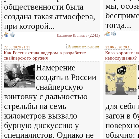
мы, осоз
общественности была
бесприме
создана такая атмосфера,
тогда...
при которой...
(2243)
1
Владимир Корнилов
1
Военные технологии
22.06.2020 21:21
22.06.2020 20:10
Как Россия стала лидером в разработке
Кого хоронят н
снайперского оружия
непослушания?
Намерение
создать в России
снайперскую
винтовку с дальностью
стрельбы на семь
для себя
километров вызвало
загон в 
бурную дискуссию у
поверхно
специалистов. Однако не
обычно: 