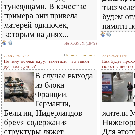
тунеядцами. В качестве
тысячеле
примера они привела
будем от
матерей-одиночек,
памяти п
которым на днях...
(1949)
ИА REGNUM
Военные технологии
22.06.2020 12:02
22.06.2020 11:43
Почему поляки вдруг заметили, что танки
Как будет прохо
русских лучше?
голосование по
В случае выхода
из блока
Франции,
Германии,
Бельгии, Нидерландов
жители 
бремя содержания
Нижегоро
структуры ляжет
Для этог