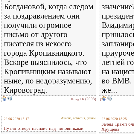
Богдановой, когда следом
значение
за поздравлением они
президен
получили огромное
Владими
письмо от другого
пришлось
писателя из некоего
запланир
города Кропивницкого.
приуроче
Вскоре выяснилось, что
летней г
Кропивницким называют
на нацис
ныне, по недоразумению,
во ВМВ. 
Кировоград.
же...
(2098)
Фонд СК
1
Анализ, события, факты
22.06.2020 15:47
22.06.2020 15:25
Зачем Трамп бл
Путин отверг насилие над чиновниками
Хрущева