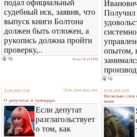
подал официальный
Иванови
судебный иск, заявив, что
Получил
выпуск книги Болтона
удовольс
должен быть отложен, а
системно
рукопись должна пройти
управлен
проверку,..
опытом, 
занималс
(1416)
Фонд СК
производ
Ложь, бред, вред, деза
22.06.2020 13:29
22.06.2020 13:03
Несколько слов
О депутатах и тунеядцах
июня
Если депутат
разглагольствует
о том, как