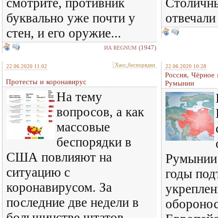
смотрите, противник
Столичны
буквально уже почти у
отвечали 
стен, и его оружие...
(1947)
ИА REGNUM
Хаос,беспорядки
22.06.2020 11:02
22.06.2020 10:28
Россия, Чёрное 
Протесты и коронавирус
Румынии
На тему
вопросов, а как
массовые
беспорядки в
США повлияют на
Румынии 
ситуацию с
годы под
коронавирусом. За
укреплен
последние две недели в
обороно
большинстве штатов