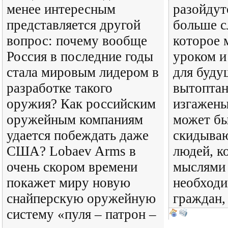
менее интересным
разойдут
представляется другой
больше с
вопрос: почему вообще
которое 
Россия в последние годы
уроком и
стала мировым лидером в
для буду
разработке такого
вытоптан
оружия? Как российским
изгажены
оружейным компаниям
может бы
удается побеждать даже
скидываю
США? Lobaev Arms в
людей, к
очень скором времени
мыслями
покажет миру новую
необходи
снайперскую оружейную
граждан, 
систему «пуля – патрон –