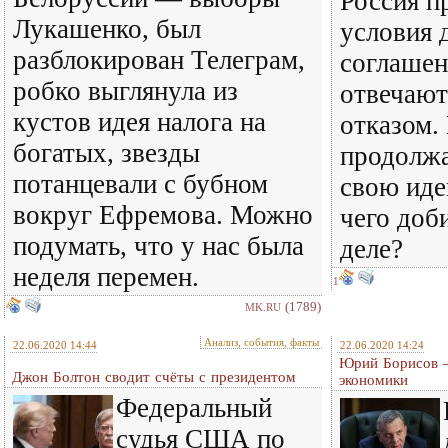
Россия п
Лукашенко, был
условия 
разблокирован Телеграм,
соглашен
робко выглянула из
отвечаю
кустов идея налога на
отказом
богатых, звезды
продолжа
потанцевали с бубном
свою иде
вокруг Ефремова. Можно
чего доб
подумать, что у нас была
деле?
неделя перемен.
1
(1789)
MK.RU
Анализ, события, факты
22.06.2020 14:44
22.06.2020 14:24
Юрий Борисов —
Джон Болтон сводит счёты с президентом
экономики
Федеральный
судья США по