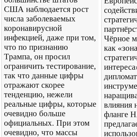
Европейс
США наблюдается рост
содейств
числа заболеваемых
стратеги
коронавирусной
партнёрс
инфекцией, даже при том,
Чёрное м
что по признанию
как «зон
Трампа, он просил
стратеги
ограничить тестирование,
интереса
так что данные цифры
дипломат
отражают скорее
инструме
тенденцию, нежели
наращив
реальные цифры, которые
влияния 
очевидно больше
фланге Н
официальных. При этом
предлага
очевидно, что массы
использо