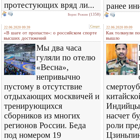
протестующих вряд ли...
ранее ин
(1358)
Борис Рожин
Спорт
22.06.2020 09:39
22.06.2020 09:09
«В шаге от пропасти»: о российском спорте
Как толкнули по
высших достижений
вышло
Мы два часа
гуляли по отелю
«Весна»,
непривычно
пустому в отсутствие
смертоуб
отдыхающих москвичей и
китайско
тренирующихся
Индийцы 
сборников из многих
насчет 
регионов России. Беда
роли пре
под номером 19
Цзиньпин