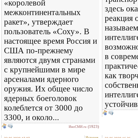
«королевой
здесь ок
межконтинентальных
реакция 
ракет», утверждает
называем
пользователь «Соху». В
интеллиг
настоящее время Россия и
возможно
США по-прежнему
в соврем
являются двумя странами
практиче
с крупнейшими в мире
как творч
арсеналами ядерного
собствен
оружия. Их общее число
интеллиг
ядерных боеголовок
устойчив
колеблется от 3000 до
3300, и около...
(1923)
ИноСМИ.ru
История