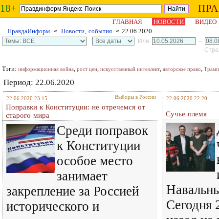
18+
ПР
ГЛАВНАЯ
НОВОСТИ
ВИДЕО
ПравдаИнформ
≈
Новости, события
≈ 22.06.2020
Или:
–
Стран
Тэги:
,
,
,
,
информационная война
рост цен
искусственный интеллект
авторское право
Трамп
Период: 22.06.2020
Выборы в России
22.06.2020 23:15
22.06.2020 22:20
Поправки к Конституции: не отречемся от
Сучье племя
старого мира
Среди поправок
к Конституции
особое место
занимает
Навальны
закрепление за Россией
Сегодня 
исторического и