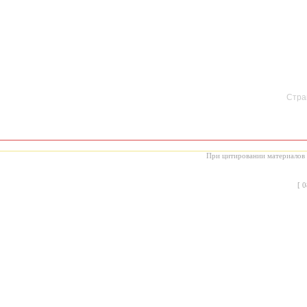
Стран
При цитировании материалов с
[
0