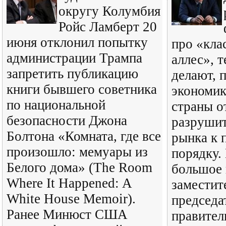
округу Колумбия
Ройс Ламберт 20
июня отклонил попытку
про «кла
администрации Трампа
аллес», 
запретить публикацию
делают, 
книги бывшего советника
экономик
по национальной
страны о
безопасности Джона
разрушит
Болтона «Комната, где все
рынка к 
произошло: мемуары из
порядку.
Белого дома» (The Room
большое 
Where It Happened: A
заместит
White House Memoir).
председа
Ранее Минюст США
правите