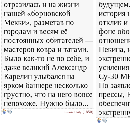
отразилась и на жизни
будущем.
нашей «борцовской
история 
Мекки», разметав по
отклик и
городам и весям её
фоне обо
постоянных обитателей —
отношени
мастеров ковра и татами.
Пекина, 
Было как-то не по себе, и
экстренн
даже великий Александр
усиления
Карелин улыбался на
Су-30 М
ярком баннере несколько
По заявл
грустно, что на него вовсе
прессы, 
непохоже. Нужно было...
обеспечи
экстренн
(1850)
Eurasia Daily