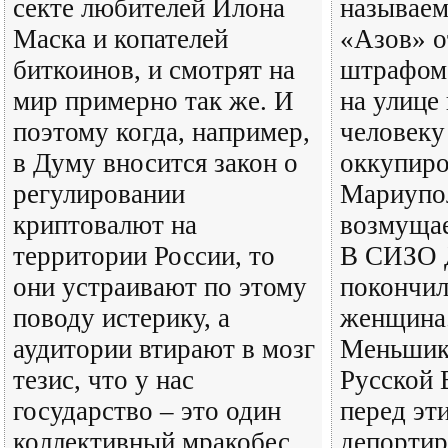
секте любителей Илона
называем
Маска и копателей
«Азов» о
биткоинов, и смотрят на
штрафом 
мир примерно так же. И
на улице
поэтому когда, например,
человеку
в Думу вносится закон о
оккупир
регулировании
Мариупол
криптовалют на
возмущае
территории России, то
В СИЗО 
они устраивают по этому
покончил
поводу истерику, а
женщина
аудитории втирают в мозг
Меньшико
тезис, что у нас
Русской 
государство – это один
перед эт
коллективный мракобес…
депортир