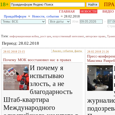
18+
ПР
ГЛАВНАЯ
НОВОСТИ
ВИДЕО
ПравдаИнформ
≈
Новости, события
≈ 28.02.2018
Или:
–
Стран
Тэги:
,
,
,
,
информационная война
рост цен
искусственный интеллект
авторское право
Трамп
Период: 28.02.2018
Анализ, события, факты
28.02.2018 23:15
28.02.2018 21:26
Пресс-конферен
Почему МОК восстановил нас в правах
Максима Равре
И почему я
испытываю
злость, а не
благодарность
Штаб-квартира
журналис
Международного
подозрев