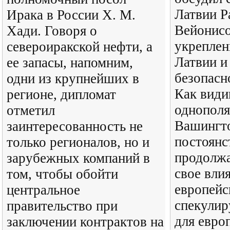
Латвии 
Ирака в России Х. М.
Вейонис
Хади. Говоря о
укреплен
североиракской нефти, а
Латвии и
ее запасы, напомним,
безопасн
одни из крупнейших в
Как види
регионе, дипломат
однополя
отметил
Вашингто
заинтересованность не
постоянс
только регионалов, но и
продолжа
зарубежных компаний в
свое вли
том, чтобы обойти
европейс
центральное
спекулир
правительство при
для евро
заключении контрактов на