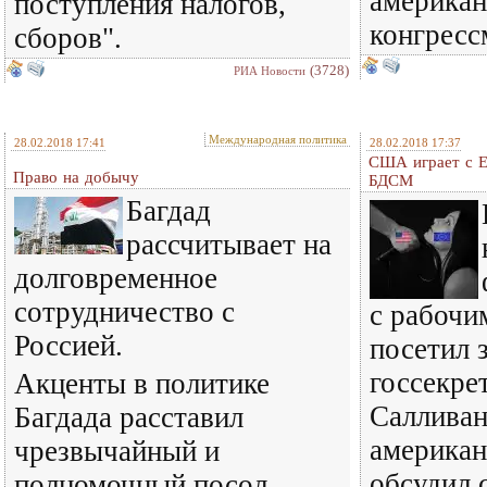
американ
поступления налогов,
конгресс
сборов".
(3728)
РИА Новости
Международная политика
28.02.2018 17:41
28.02.2018 17:37
США играет с Е
Право на добычу
БДСМ
Багдад
рассчитывает на
долговременное
сотрудничество с
с рабочи
Россией.
посетил 
госсекр
Акценты в политике
Салливан
Багдада расставил
американ
чрезвычайный и
обсудил 
полномочный посол