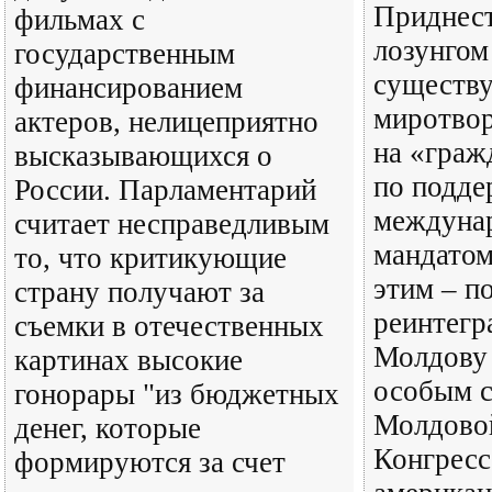
Приднест
фильмах с
лозунгом
государственным
существ
финансированием
миротвор
актеров, нелицеприятно
на «гра
высказывающихся о
по подд
России. Парламентарий
междуна
считает несправедливым
мандатом
то, что критикующие
этим – п
страну получают за
реинтегр
съемки в отечественных
Молдову 
картинах высокие
особым с
гонорары "из бюджетных
Молдовой
денег, которые
Конгрес
формируются за счет