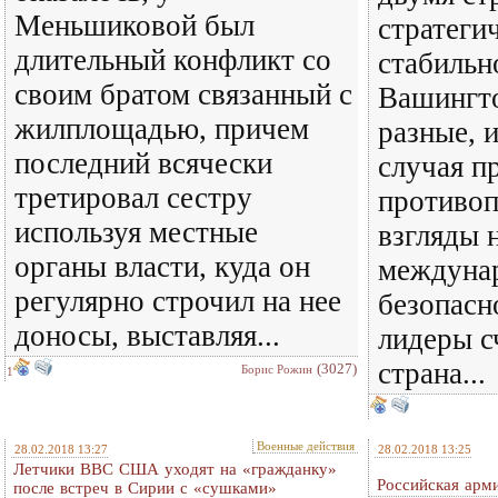
Меньшиковой был
стратеги
длительный конфликт со
стабильн
своим братом связанный с
Вашингт
жилплощадью, причем
разные, 
последний всячески
случая п
третировал сестру
противо
используя местные
взгляды 
органы власти, куда он
междуна
регулярно строчил на нее
безопасн
доносы, выставляя...
лидеры с
страна...
(3027)
Борис Рожин
1
Военные действия
28.02.2018 13:27
28.02.2018 13:25
Летчики ВВС США уходят на «гражданку»
Российская арм
после встреч в Сирии с «сушками»