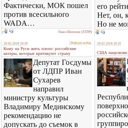
Фактически, МОК пошел
его рейт
против всесильного
Нет, он,
WADA…
Но не мог
(3359)
Павел Шипилин
1
Информ-война
28.02.2018 20:39
28.02.2018 20:35
Кому на Руси жить плохо: российские
США нацелилис
актеры, которые критикуют страну
Депутат Госдумы
от ЛДПР Иван
Сухарев
направил
Республи
министру культуры
поверхно
Владимиру Мединскому
российск
рекомендацию не
группиро
допускать до съемок в