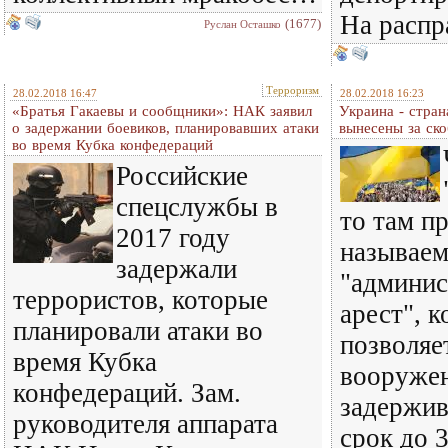
На распр
(1677)
Руслан Осташко
Терроризм
28.02.2018 16:47
28.02.2018 16:23
«Братья Гакаевы и сообщники»: НАК заявил
Украина - стран
о задержании боевиков, планировавших атаки
вынесены за ск
во время Кубка конфедераций
Российские
спецслужбы в
то там п
2017 году
называе
задержали
"админи
террористов, которые
арест", 
планировали атаки во
позволяе
время Кубка
вооруже
конфедераций. Зам.
задержив
руководителя аппарата
срок до 3