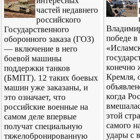
интересных
частей недавнего
российского
Владимир
Государственного
победе в
оборонного заказа (ГОЗ)
«Исламс
— включение в него
государс
боевой машины
конечно 
поддержки танков
Кремля, 
(БМПТ). 12 таких боевых
объявлено
машин уже заказаны, и
когда Ро
это означает, что
вмешалас
российские военные на
этой стр
самом деле впервые
самого н
получат специальную
удары с 
тяжелобронированную