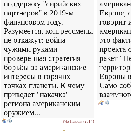
поддержку "сирийских
американ
партнеров" в 2019-м
Европе, 
финансовом году.
говорит 
Разумеется, конгрессмены
американ
не откажут: война
это факт
чужими руками —
проекта 
проверенная стратегия
ракет "П
борьбы за американские
территор
интересы в горячих
Европы в
точках планеты. К чему
Само соб
приведет "накачка"
взаимно
региона американским
1
оружием...
(2014)
РИА Новости