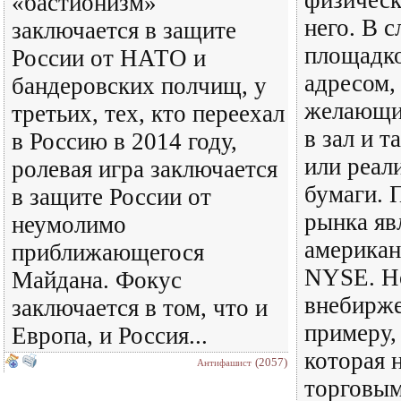
физическ
«бастионизм»
него. В с
заключается в защите
площадко
России от НАТО и
адресом,
бандеровских полчищ, у
желающи
третьих, тех, кто переехал
в зал и 
в Россию в 2014 году,
или реал
ролевая игра заключается
бумаги. 
в защите России от
рынка яв
неумолимо
американ
приближающегося
NYSE. Н
Майдана. Фокус
внебирже
заключается в том, что и
примеру
Европа, и Россия...
которая 
(2057)
Антифашист
торговы