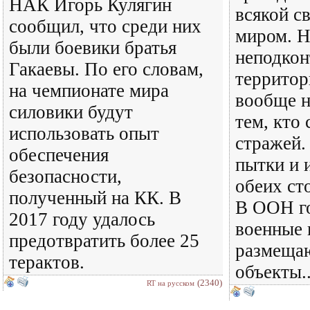
НАК Игорь Кулягин
всякой с
сообщил, что среди них
миром. Н
были боевики братья
неподко
Гакаевы. По его словам,
территор
на чемпионате мира
вообще н
силовики будут
тем, кто
использовать опыт
стражей
обеспечения
пытки и 
безопасности,
обеих ст
полученный на КК. В
В ООН го
2017 году удалось
военные
предотвратить более 25
размеща
терактов.
объекты..
(2340)
RT на русском