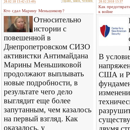
Право, закон, человек
28.02.18 13:42
(13:49)
28.02.2018 13:37
Как предотврат
Кто сдал Марину Меньшикову?
к войне
Относительно
истории с
повешенной в
Днепропетровском СИЗО
активистки Антимайдана
В услови
Марины Меньшиковой
напряже
продолжают выплывать
США и Р
новые подробности, в
фундаме
результате чего дело
изменени
выглядит еще более
техничес
запутанным, чем казалось
разруши
на первый взгляд. Как
существ
оказалось, у
двумя ст