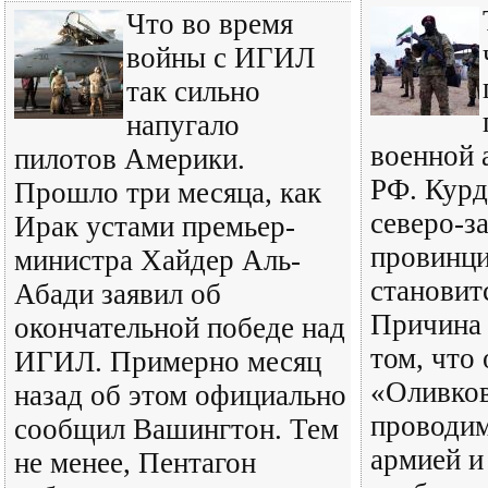
Что во время
войны с ИГИЛ
так сильно
напугало
военной 
пилотов Америки.
РФ. Курд
Прошло три месяца, как
северо-з
Ирак устами премьер-
провинц
министра Хайдер Аль-
становит
Абади заявил об
Причина 
окончательной победе над
том, что
ИГИЛ. Примерно месяц
«Оливков
назад об этом официально
проводим
сообщил Вашингтон. Тем
армией и
не менее, Пентагон