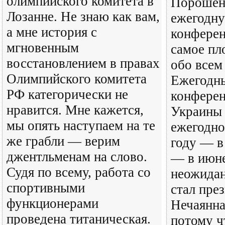
олимпийского комитета в
Порошенк
Лозанне. Не знаю как вам,
ежегодну
а мне история с
конфере
мгновенным
самое пл
восстановлением в правах
обо всем
Олимпийского комитета
Ежегодны
РФ категорически не
конферен
нравится. Мне кажется,
Украины 
мы опять наступаем на те
ежегодно
же грабли — верим
году — в
джентльменам на слово.
— в июне
Судя по всему, работа со
неожидан
спортивными
стал пре
функционерами
Нечаянна
проведена титаническая.
потому ч