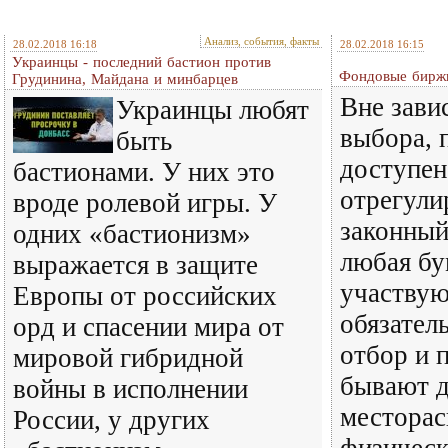
Анализ, события, факты
28.02.2018 16:18
28.02.2018 16:15
Украинцы - последний бастион против
Фондовые биржи
Грудинина, Майдана и минбарцев
Вне зави
Украинцы любят
выбора, 
быть
доступен
бастионами. У них это
отрегули
вроде ролевой игры. У
законный
одних «бастионизм»
любая бу
выражается в защите
участвую
Европы от российских
обязател
орд и спасении мира от
отбор и 
мировой гибридной
бывают д
войны в исполнении
месторас
России, у других