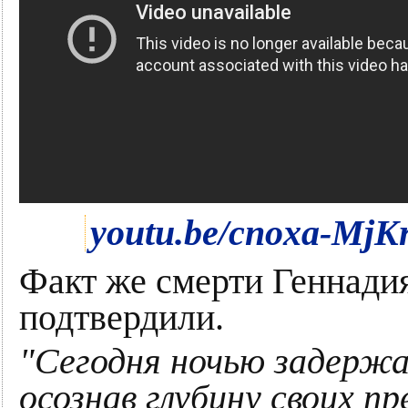
youtu.be/cnoxa-MjK
Факт же смерти Геннади
подтвердили.
"Сегодня ночью задержа
осознав глубину своих п