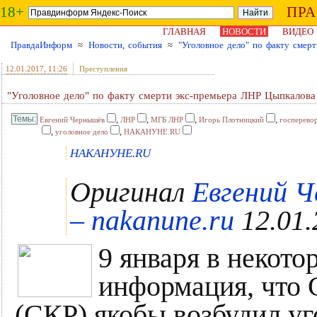
18+
ПР
ГЛАВНАЯ
НОВОСТИ
ВИДЕО
ПравдаИнформ
≈
Новости, события
≈
"Уголовное дело" по факту смер
12.01.2017
, 11:26
Преступления
"Уголовное дело" по факту смерти экс-премьера ЛНР Цыпкалова
,
,
,
,
Евгений Чернышёв
ЛНР
МГБ ЛНР
Игорь Плотницкий
госперево
,
,
уголовное дело
НАКАНУНЕ.RU
НАКАНУНЕ.RU
Оригинал
Евгений 
– nakanune.ru
12.01.
9 января в некото
информация, что 
(СКР) якобы возбудил уг