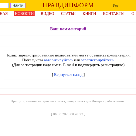
ПРАВДИНФОРМ
Рег
НАЯ
НОВОСТИ
ВИДЕО
СТАТЬИ
КНИГИ
КОНТАКТЫ
О
Ваш комментарий
Только зарегистрированные пользователи могут оставлять комментарии.
Пожалуйста
авторизируйтесь
или
зарегистрируйтесь.
(Для регистрации надо иметь E-mail и подтвердить регистрацию)
[
Вернуться назад
]
При цитировании материалов ссылка, гиперссылка для Интернет, обязательна.
[
06.08.2026 08:40:23
]