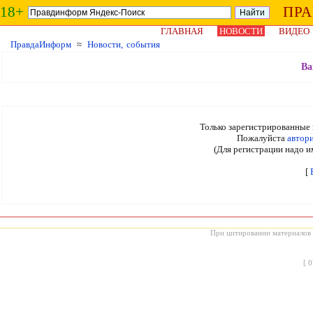
18+
ПР
ГЛАВНАЯ
НОВОСТИ
ВИДЕО
ПравдаИнформ
≈
Новости, события
Ва
Только зарегистрированные 
Пожалуйста
автор
(Для регистрации надо и
[
При цитировании материалов с
[
0