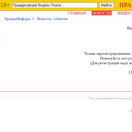
18+
ПР
ГЛАВНАЯ
НОВОСТИ
ВИДЕО
ПравдаИнформ
≈
Новости, события
Ва
Только зарегистрированные 
Пожалуйста
автор
(Для регистрации надо и
[
При цитировании материалов с
[
0