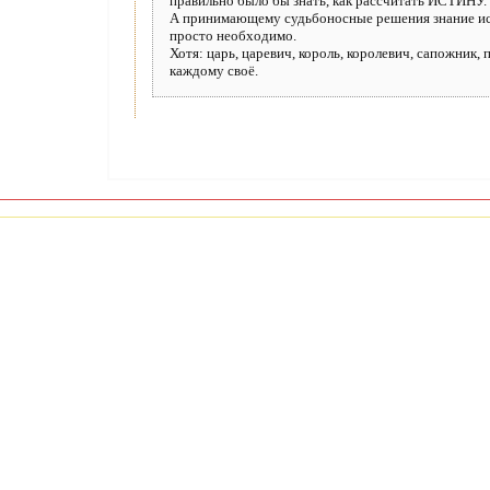
правильно было бы знать, как рассчитать ИСТИНУ.
А принимающему судьбоносные решения знание и
просто необходимо.
Хотя: царь, царевич, король, королевич, сапожник, п
каждому своё.