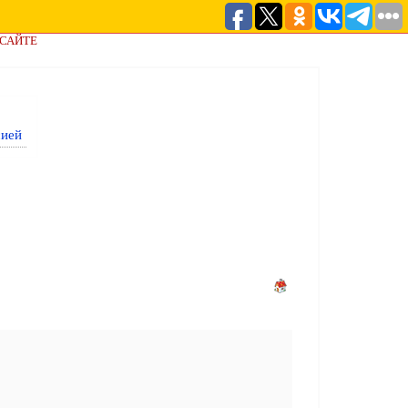
 САЙТЕ
сией