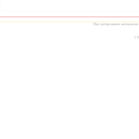
При цитировании материалов с
[
0