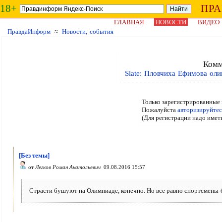
18+
ПР
ГЛАВНАЯ
НОВОСТИ
ВИДЕО
ПравдаИнформ
≈
Новости, события
Комм
Slate: Пловчиха Ефимова оли
Только зарегистрированные 
Пожалуйста
авторизируйтес
(Для регистрации надо имет
[Без темы]
от
Легков Роман Анатольевич
09.08.2016 15:57
Страсти бушуют на Олимпиаде, конечно. Но все равно спортсмены-