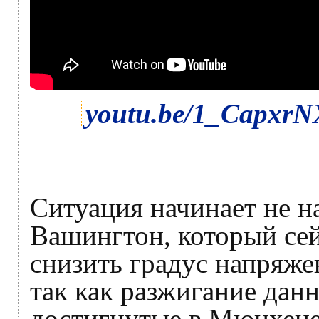
youtu.be/1_CapxrN
Ситуация начинает не н
Вашингтон, который сей
снизить градус напряже
так как разжигание дан
достигнутые в Мюнхене