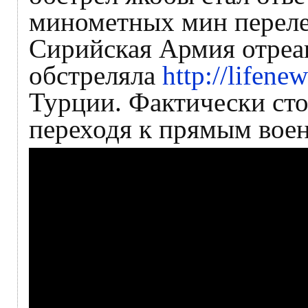
минометных мин переле
Сирийская Армия отреаг
обстреляла
http://lifen
Турции. Фактически сто
переходя к прямым вое