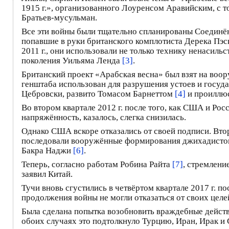
1915 г.», организованного Лоуренсом Аравийским, с той
Братьев-мусульман.
Все эти войны были тщательно спланированы Соединё
попавшие в руки британского комплотиста Дерека Пэ
2011 г., они использовали не только технику ненаси
поколения Уильяма Ленда
[3]
.
Британский проект «Арабская весна» был взят на воо
генштаба использован для разрушения устоев и госуд
Цебровски, развито Томасом Барнеттом
[4]
и проиллю
Во втором квартале 2012 г. после того, как США и Ро
напряжённость, казалось, слегка снизилась.
Однако США вскоре отказались от своей подписи. Втор
последовали вооружённые формирования джихадистов. 
Бакра Наджи
[6]
.
Теперь, согласно работам Робина Райта
[7]
, стремлени
заявил Китай.
Тучи вновь сгустились в четвёртом квартале 2017 г. п
продолжения войны не могли отказаться от своих целе
Была сделана попытка возобновить враждебные действ
обоих случаях это подтолкнуло Турцию, Иран, Ирак и