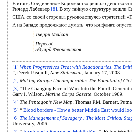
В итоге, Соединённое Королевство решило действоват
Ричард Лабевьер
[8]
. В эту тайную структуру вошли 
США, со своей стороны, руководствуясь стратегией «
А на Западе продолжают думать, что конфликт, опуст
Тьерри Мейсан
Перевод
Эдуард Феоктистов
[1]
When Progressives Treat with Reactionaries. The Britis
”, Derek Pasquill,
New Statesman
, January 17, 2008.
[2]
Making Europe Unconquerable: The Potential of Civi
[3]
“The Changing Face of War: Into the Fourth Generatio
Gary I. Wilson,
Marine Corps Gazette
, October 1989.
[4]
The Pentagon’s New Map
, Thomas P.M. Barnett, Putn
[5]
“
Blood borders - How a better Middle East would lo
[6]
The Management of Savagery : The Most Critical St
University, 2006.
[7]
“
Imagining a Remapped Middle East
”, Robin Wrigh