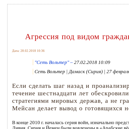
Агрессия под видом гражда
Дата: 28.02.2018 10:36
"Сеть Вольтер" –
27.02.2018 10:09
Сеть Вольтер | Дамаск (Сирия) | 27 феврал
Если сделать шаг назад и проанализи
течение шестнадцати лет обескровил
стратегиями мировых держав, а не гр
Мейсан делает вывод о готовящихся н
В конце 2010 г. началась серия войн, изначально предс
Ливия, Сирия и Йемен были вовлечены в «Арабские вёс