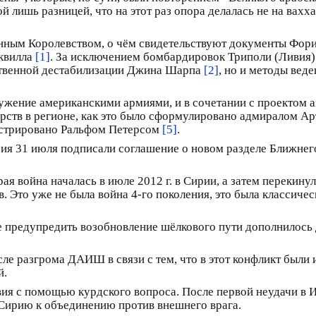
 лишь разницей, что на этот раз опора делалась не на вахха
нным Королевством, о чём свидетельствуют документы Фор
сквилла
[1]
. За исключением бомбардировок Триполи (Ливия) 
льственной дестабилизации Джина Шарпа
[2]
, но и методы веде
ружение американскими армиями, и в сочетании с проектом 
арств в регионе, как это было сформулировано адмиралом А
стрировано Ральфом Петерсом
[5]
.
ссия 31 июля подписали соглашение о новом разделе Ближнег
ая война началась в июле 2012 г. в Сирии, а затем перекин
Это уже не была война 4-го поколения, это была классическ
е предупредить возобновление шёлкового пути дополнилось
осле разгрома ДАИШ в связи с тем, что в этот конфликт был
й.
ия с помощью курдского вопроса. После первой неудачи в И
 Сирию к объединению против внешнего врага.