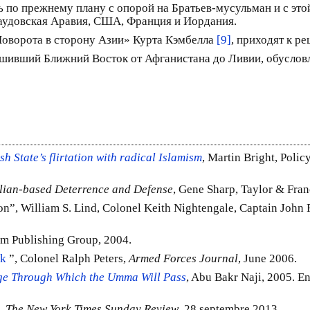
ь по прежнему плану с опорой на Братьев-мусульман и с это
Саудовская Аравия, США, Франция и Иордания.
Поворота в сторону Азии» Курта Кэмбелла
[9]
, приходят к р
ошивший Ближний Восток от Афганистана до Ливии, обуслов
h State’s flirtation with radical Islamism
, Martin Bright, Poli
lian-based Deterrence and Defense
, Gene Sharp, Taylor & Fran
n”, William S. Lind, Colonel Keith Nightengale, Captain John F
am Publishing Group, 2004.
ok
”, Colonel Ralph Peters,
Armed Forces Journal
, June 2006.
age Through Which the Umma Will Pass
, Abu Bakr Naji, 2005. E
t,
The New York Times Sunday Review
, 28 septembre 2013.