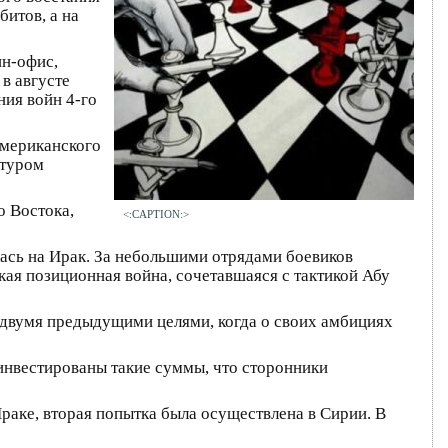
битов, а на
ин-офис,
в августе
ния войн 4-го
американского
ртуром
о Востока,
<:CAPTION:>
улась на Ирак. За небольшими отрядами боевиков
ая позиционная война, сочетавшаяся с тактикой Абу
 двумя предыдущими целями, когда о своих амбициях
и инвестированы такие суммы, что сторонники
раке, вторая попытка была осуществлена в Сирии. В