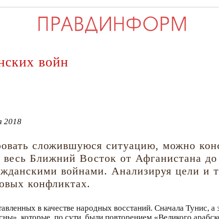
нских войн
я 2018
ровать сложившуюся ситуацию, можно конс
и весь Ближний Восток от Афганистана д
ажданскими войнами. Анализируя цели и т
овых конфликтах.
тавленных в качестве народных восстаний. Сначала Тунис, а 
ны», которые, по сути, были повторением «Великого арабск