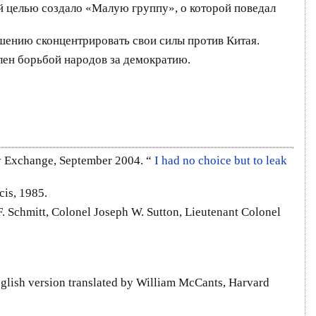
й целью создало «Малую группу», о которой поведал
ешению сконцентрировать свои силы против Китая.
лен борьбой народов за демократию.
cy Exchange, September 2004. “
I had no choice but to leak
cis, 1985.
. Schmitt, Colonel Joseph W. Sutton, Lieutenant Colonel
nglish version translated by William McCants, Harvard