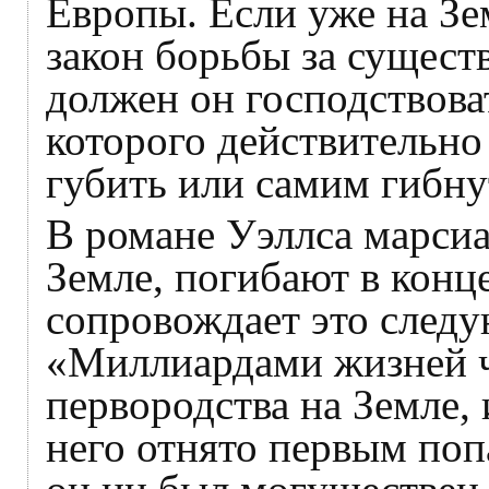
Европы. Если уже на Зе
закон борьбы за сущест
должен он господствова
которого действительно 
губить или самим гибну
В романе Уэллса марсиа
Земле, погибают в конце
сопровождает это сле
«Миллиардами жиз­ней ч
первородства на Земле, 
него отнято первым по