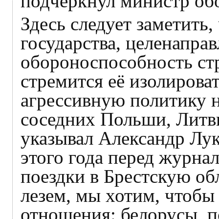
подчеркнул министр об
Здесь следует заметить,
государства, целенапра
обороноспособность ст
стремится её изолирова
агрессивную политику н
соседних Польши, Литвы
указывал Александр Лук
этого года перед журна
поездки в Брестскую об
лезем, мы хотим, чтобы
отношения: белорусы, п