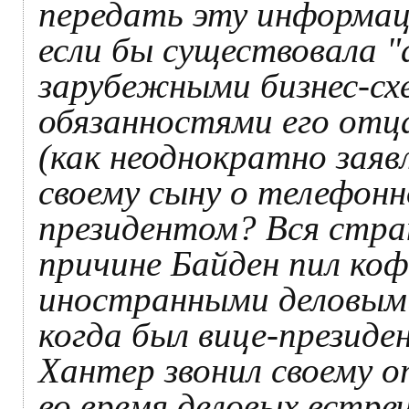
передать эту информац
если бы существовала 
зарубежными бизнес-сх
обязанностями его отц
(как неоднократно заявл
своему сыну о телефонн
президентом? Вся стра
причине Байден пил коф
иностранными деловыми
когда был вице-презид
Хантер звонил своему о
во время деловых встре