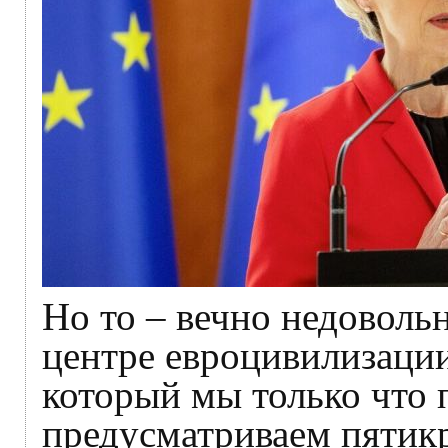
Но то – вечно недоволь
центре евроцивилизаци
который мы только что
предусматриваем пятикр