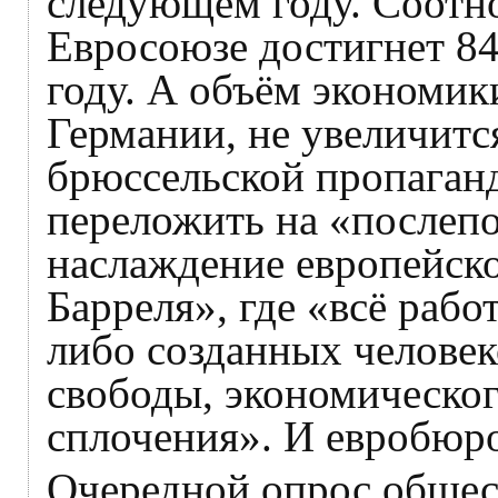
следующем году. Соотн
Евросоюзе достигнет 8
году. А объём экономик
Германии, не увеличитс
брюссельской пропаганд
переложить на «послеп
наслаждение европейско
Барреля», где «всё работ
либо созданных челове
свободы, экономическог
сплочения». И евробюро
Очередной опрос общес