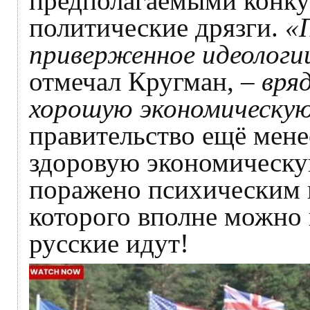
предполагаемыми конкур
политические дрязги.
«
приверженное идеологи
отмечал Кругман,
– вря
хорошую экономическую
правительство ещё мене
здоровую экономическую
поражено психическим 
которого вполне можно 
русские идут!