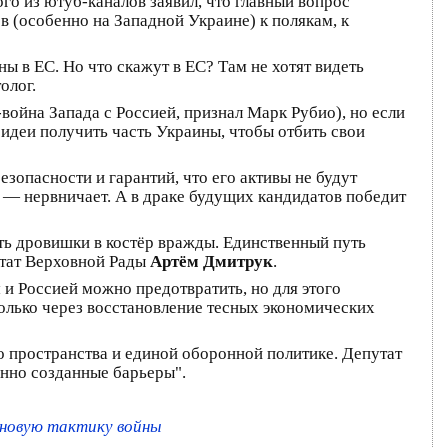
го из ютуб-каналов заявил, что главный вопрос
в (особенно на Западной Украине) к полякам, к
ы в ЕС. Но что скажут в ЕС? Там не хотят видеть
олог.
-война Запада с Россией, признал Марк Рубио), но если
 идеи получить часть Украины, чтобы отбить свои
езопасности и гарантий, что его активы не будут
 — нервничает. А в драке будущих кандидатов победит
ать дровишки в костёр вражды. Единственный путь
путат Верховной Рады
Артём Дмитрук
.
 Россией можно предотвратить, но для этого
олько через восстановление тесных экономических
о пространства и единой оборонной политике. Депутат
енно созданные барьеры".
 новую тактику войны