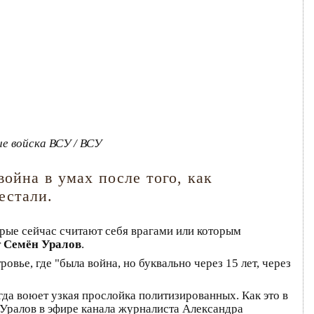
е войска ВСУ / ВСУ
ойна в умах после того, как
естали.
рые сейчас считают себя врагами или которым
т
Семён Уралов
.
овье, где "была война, но буквально через 15 лет, через
гда воюет узкая прослойка политизированных. Как это в
 Уралов в эфире канала журналиста Александра