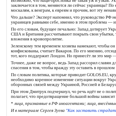
Возможно, что наци-прослойка не такая уж и узкая. У
заключается в том, меняются ли сейчас украинцы? По е
москалям, к венграм, к евреям и прочим, вот эту ненав
Что дальше? Эксперт напомнил, что руководство РФ не 
украинцев равными себе, именно в этом проблема — ин
По его словам, будущее печально: Запад дотирует Укра
США и Британия рассчитывают покрыть свои убытки, то
вложения в кровопролитие.
Зеленскому тем временем хозяева намекают, чтобы он о
конфискованы, считает Вакаров. По его мнению, отсю
тот, кого поддержит Лондон. Но принесёт ли это мир 
Точнее, даже не вопрос, ведь Запад рассорил славян 
спасения в том, чтобы вражду эту оставить в прошлом 
По словам политика, которые приводит GOLOS.EU, кр
необходимо коренное изменение ситуации вокруг Укра
оборонных связей между Украиной, Россией и Белару
При этом Дмитрук подчеркнул, чо речь идёт не о поли
полагает, что предотвращение большой войны зависит
*
лица, признанные в РФ иноагентами; лица, внесённ
И в материале Сергея Зуева
"Как заставить страдать