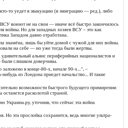
кто-то уедет в эвакуацию (в эмиграцию — ред.), либо
ь ВСУ воюют не на свои — иначе всё быстро закончилось
я войны. Но для западных хозяев ВСУ – это как
тика Западом давно отработана.
ла знамёна, лишь бы уйти домой с чужой для них войны.
вовали на себе — но уже тогда были жертвы.
 и удивительный альянс периферийных националистов и
 — были слишком доверчивы.
заложено в конце-80-х, начале 90-х...", –
-нибудь из Лондона приедет начальство... И такие
носительно возможности быстрого будущего примирении
а останется расколотой страной.
ю Украина.ру, уточнив, что сейчас эта война
в. Но эта прослойка сохранится, ведь многие ультра-