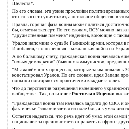
Шелеста*.
По его словам, эти узкие прослойки политизированных 
кто-то кого-то уничтожит, а остальное общество в этом
Правда, горячая фаза войны может длиться достаточно
бы, отметил эксперт. По его словам, ВСУ можно назва
"дружественные племена" индейцев, воюющие с такими
Уралов напомнил о судьбе Галицкой армии, которая в 
И добавил, что нынешняя гражданская война на Украин
А по большому счёту, гражданская война началась ещё
"новых демократов" (бывших коммунистов, предавших 
"Мы живём в тех процессах, которые заквашивались 30 л
констатировал Уралов. По его словам, идея Запада про
попытки повторяются практически каждые сто лет.
Что до перспектив разрешения нынешнего украинског
в обществе . Так, политолог
Ростислав Ищенко
выска
"Гражданская война там началась задолго до СВО, и он
фактически "заканчивается на поле боя, а в умах она н
Остаётся надеяться, что речь идёт об умах этой самой
националисты предпочитает отправлять на фронт други