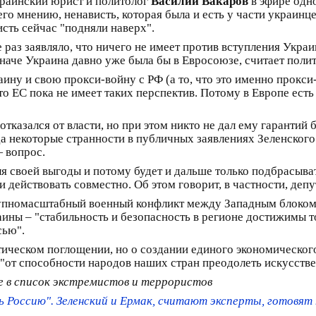
краинский юрист и политолог
Василий Вакаров
в эфире одно
го мнению, ненависть, которая была и есть у части украинце
исть сейчас "подняли наверх".
раз заявляло, что ничего не имеет против вступления Украин
аче Украина давно уже была бы в Евросоюзе, считает полит
ину и свою прокси-войну с РФ (а то, что это именно прокси
 ЕС пока не имеет таких перспектив. Потому в Европе есть
тказался от власти, но при этом никто не дал ему гарантий б
да некоторые странности в публичных заявлениях Зеленского
— вопрос.
для своей выгоды и потому будет и дальше только подбрасыв
и действовать совместно. Об этом говорит, в частности, де
упномасштабный военный конфликт между Западным блоком и
ины – "стабильность и безопасность в регионе достижимы т
сью".
тическом поглощении, но о создании единого экономическог
 "от способности народов наших стран преодолеть искусств
ые в список экстремистов и террористов
 Россию". Зеленский и Ермак, считают эксперты, готовят