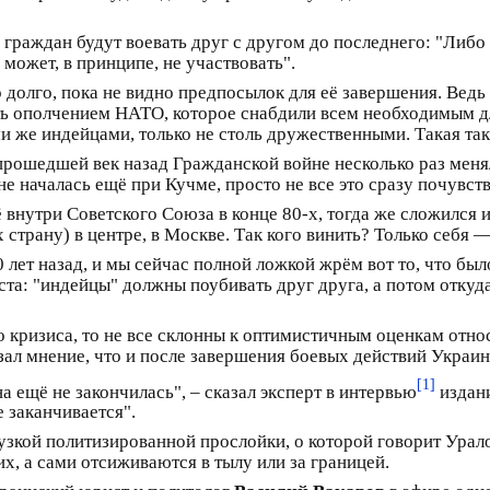
граждан будут воевать друг с другом до последнего: "Либо 
 может, в принципе, не участвовать".
 долго, пока не видно предпосылок для её завершения. Вед
ть ополчением НАТО, которое снабдили всем необходимым дл
 же индейцами, только не столь дружественными. Такая так
прошедшей век назад Гражданской войне несколько раз меня
е началась ещё при Кучме, просто не все это сразу почувст
 внутри Советского Союза в конце 80-х, тогда же сложился
страну) в центре, в Москве. Так кого винить? Только себя
ет назад, и мы сейчас полной ложкой жрём вот то, что было 
ста: "индейцы" должны поубивать друг друга, а потом откуда
о кризиса, то не все склонны к оптимистичным оценкам от
зал мнение, что и после завершения боевых действий Украин
[1]
а ещё не закончилась", – сказал эксперт в интервью
издани
е заканчивается".
 узкой политизированной прослойки, о которой говорит Урало
х, а сами отсиживаются в тылу или за границей.