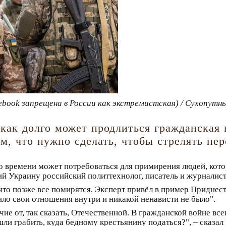
ebook запрещена в России как экстремистская) / Сухопутны
как долго может продлиться гражданская в
м, что нужно сделать, чтобы стрелять пер
о времени может потребоваться для примирения людей, кото
ий Украину российский политтехнолог, писатель и журналис
 что позже все помирятся. Эксперт привёл в пример Приднестр
ло свои отношения внутри и никакой ненависти не было".
ие от, так сказать, Отечественной. В гражданской войне все
ли грабить, куда бедному крестьянину податься?", – сказал