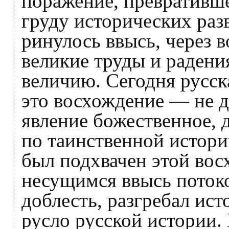
поражение, превративше
груду исторических разв
ринулось ввысь, через в
великие труды и радени
величию. Сегодня русск
это восхождение — не д
явление божественное,
по таинственной истори
был подхвачен этой вос
несущимся ввысь потоко
доблесть, разгребал ист
русло русской истории.