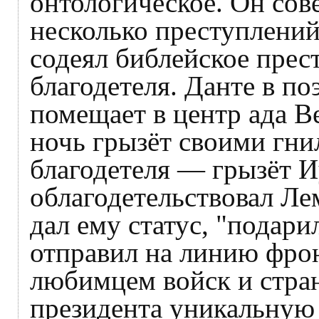
онтологическое. Он со
несколько преступлений
содеял библейское прес
благодетеля. Данте в п
помещает в центр ада В
ночь грызёт своими гни
благодетеля — грызёт И
облагодетельствовал Лем
дал ему статус, "подар
отправил на линию фрон
любимцем войск и стран
президента уникальную 