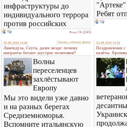
"Артеке"
инфраструктуры до
Ребят от
индивидуального террора
против российских
(243)
Фонд СК
Анализ, события, факты
02.08.2026 14:40
02.08.2026 14:36
Лампедуза, Сеута, далее везде: почему
Поздравления с
мигранты бегают шустрее политиков?
налёты. Хроник
Волны
переселенцев
захлёстывают
Европу
ветерано
Мы это видели уже давно
десантны
и на разных берегах
Украинск
Средиземноморья.
продолж
Вспомните итальянскую