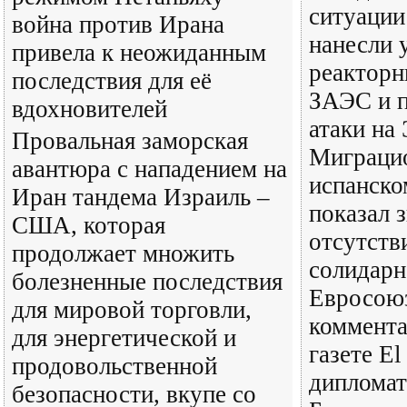
ситуации
война против Ирана
нанесли 
привела к неожиданным
реакторн
последствия для её
ЗАЭС и 
вдохновителей
атаки на
Провальная заморская
Миграцио
авантюра с нападением на
испанско
Иран тандема Израиль –
показал 
США, которая
отсутств
продолжает множить
солидарн
болезненные последствия
Евросоюз
для мировой торговли,
коммента
для энергетической и
газете El
продовольственной
диплома
безопасности, вкупе со