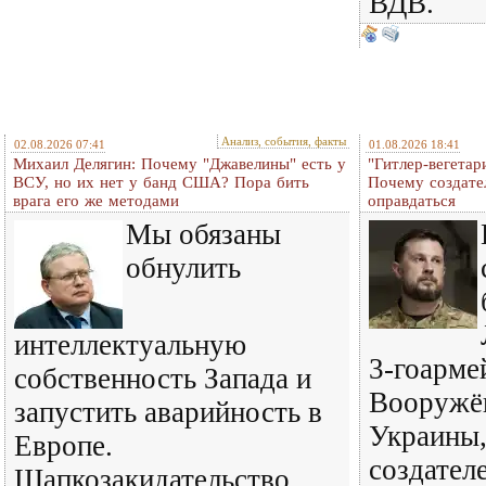
ВДВ.
Анализ, события, факты
02.08.2026 07:41
01.08.2026 18:41
Михаил Делягин: Почему "Джавелины" есть у
"Гитлер-вегетар
ВСУ, но их нет у банд США? Пора бить
Почему создате
врага его же методами
оправдаться
Мы обязаны
обнулить
интеллектуальную
3-гоарме
собственность Запада и
Вооружё
запустить аварийность в
Украины,
Европе.
создател
Шапкозакидательство