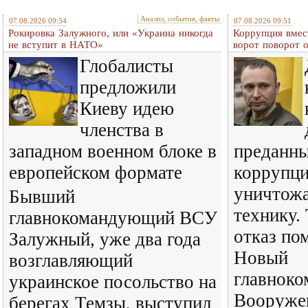
Анализ, события, факты
07.08.2026 09:54
07.08.2026 09:51
Рокировка Залужного, или «Украина никогда
Коррупция вмес
не вступит в НАТО»
ворот поворот 
Глобалисты
предложили
Киеву идею
членства в
западном военном блоке в
преданн
европейском формате
коррупц
уничтожа
Бывший
технику.
главнокомандующий ВСУ
отказ по
Залужный, уже два года
Новый
возглавляющий
главнок
украинское посольство на
Вооруже
берегах Темзы, выступил