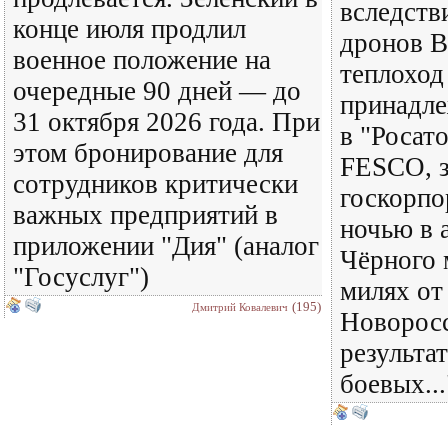
вследств
конце июля продлил
дронов В
военное положение на
теплоход
очередные 90 дней — до
принадл
31 октября 2026 года. При
в "Росат
этом бронирование для
FESCO, з
сотрудников критически
госкорпо
важных предприятий в
ночью в 
приложении "Дия" (аналог
Чёрного 
"Госуслуг")
милях от
(195)
Дмитрий Ковалевич
Новоросс
результат
боевых...