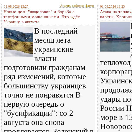
Анализ, события, факты
01.08.2026 13:27
01.08.2026 13:23
Новые цели "людоловов" и борьба с
Атака на теплох
телефонными мошенниками. Что ждёт
налёты. Хроник
Украину в августе
В последний
месяц лета
украинские
власти
теплоход
подготовили гражданам
корпорац
ряд изменений, которые
Украинск
большинству украинцев
продолж
точно не понравятся В
удары по
первую очередь о
России Н
"бусификации": со 2
море в 1
августа она снова
Новорос
продлевается. Зеленский в