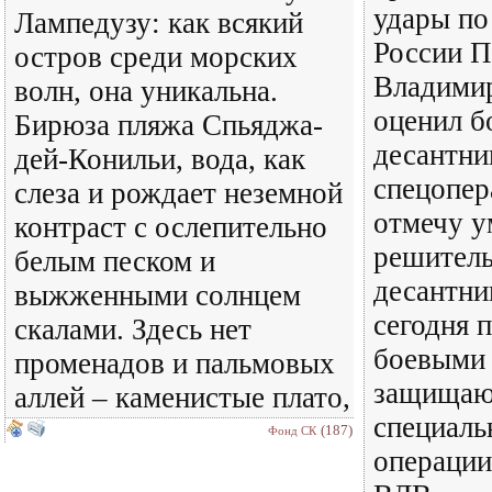
удары по
Лампедузу: как всякий
России П
остров среди морских
Владими
волн, она уникальна.
оценил б
Бирюза пляжа Спьяджа-
десантни
дей-Конильи, вода, как
спецопер
слеза и рождает неземной
отмечу у
контраст с ослепительно
решитель
белым песком и
десантни
выжженными солнцем
сегодня п
скалами. Здесь нет
боевыми
променадов и пальмовых
защищают
аллей – каменистые плато,
специаль
(187)
Фонд СК
операции