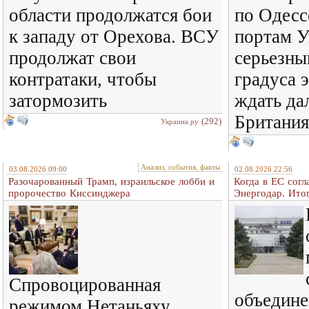
области продолжатся бои
по Одесс
к западу от Орехова. ВСУ
портам У
продолжат свои
серьезн
контратаки, чтобы
градуса 
затормозить
ждать да
Британия
(292)
Украина.ру
Анализ, события, факты
03.08.2026 09:00
02.08.2026 22:56
Разочарованный Трамп, израильское лобби и
Когда в ЕС согл
пророчество Киссинджера
Энергодар. Итог
Спровоцированная
объедине
режимом Нетаньяху