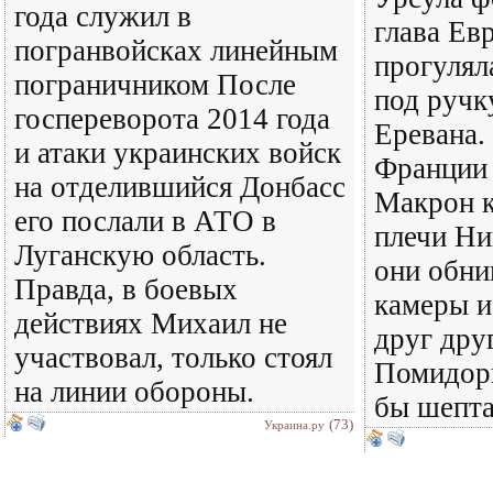
года служил в
глава Ев
погранвойсках линейным
прогулял
пограничником После
под ручк
госпереворота 2014 года
Еревана.
и атаки украинских войск
Франции
на отделившийся Донбасс
Макрон 
его послали в АТО в
плечи Ни
Луганскую область.
они обни
Правда, в боевых
камеры и
действиях Михаил не
друг дру
участвовал, только стоял
Помидоры
на линии обороны.
бы шепт
(73)
Украина.ру