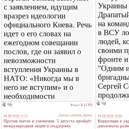
Украины
с заявлением, идущим
Драпатый
вразрез идеологии
на коман
официального Киева. Речь
в ВСУ ло
идет о его словах на
людей, к
ежегодном совещании
своими п
послов, где он заявил о
фронте и
невозможности
"Одним и
вступления Украины в
бригадны
НАТО: «Никогда мы в
Сергей С
него не вступим» и о
продолж
необходимости
(130)
Фонд СК
Анализ, события, факты
04.08.2026 11:57
04.08.2026 10:04
Против пыток и унижения. 5 августа пройдёт
Коррупция в ук
международная акция в поддержку
дипломаты разв