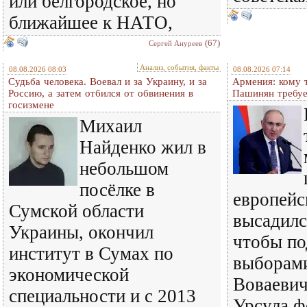
или белгородское, но
ближайшее к НАТО,
(67)
Сергей Ануреев
Анализ, события, факты
08.08.2026 08:03
08.08.2026 07:14
Судьба человека. Воевал и за Украину, и за
Армения: кому 
Россию, а затем отбился от обвинения в
Пашинян требуе
госизмене
Михаил
Найденко жил в
небольшом
посёлке в
европейс
Сумской области
высадилс
Украины, окончил
чтобы по
институт в Сумах по
выборам
экономической
Воваеви
специальности и с 2013
Урсула ф