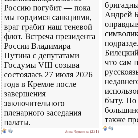
бригадны
Россию погубит — пока
Андрей 
мы гордимся санкциями,
оправдыв
враг грабит наш теневой
символик
флот. Встреча президента
подразде
России Владимира
Билецкий 
Путина с депутатами
что сам 
Госдумы VIII созыва
русскояз
состоялась 27 июля 2026
недавнег
года в Кремле после
использо
завершения
быту. По
заключительного
большинс
пленарного заседания
также пр
палаты.
(231)
Анна Черкасова