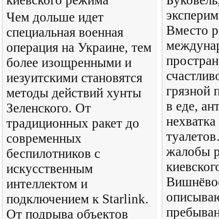
киевского режима
Буковель
эксперим
Чем дольше идет
Вместо р
специальная военная
междуна
операция на Украине, тем
простран
более изощренными и
счастливо
иезуитскими становятся
грязной 
методы действий хунты
в еде, ан
Зеленского. От
нехватка
традиционных ракет до
туалетов
современных
жалобы р
беспилотников с
киевског
искусственным
Вишнёвое
интеллектом и
описываю
подключением к Starlink.
пребыван
От подрыва объектов