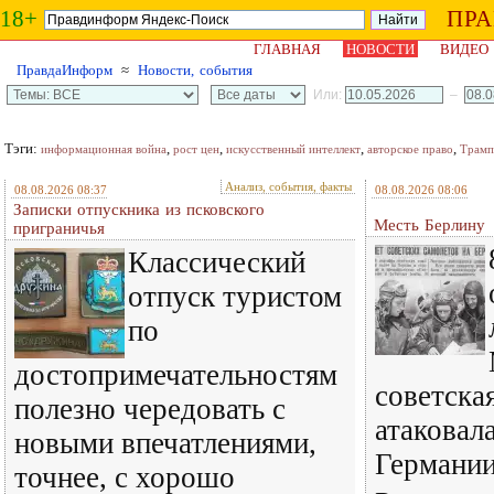
18+
ПР
ГЛАВНАЯ
НОВОСТИ
ВИДЕО
ПравдаИнформ
≈
Новости, события
Или:
–
Тэги:
,
,
,
,
информационная война
рост цен
искусственный интеллект
авторское право
Трамп
Анализ, события, факты
08.08.2026 08:37
08.08.2026 08:06
Записки отпускника из псковского
Месть Берлину
приграничья
Классический
отпуск туристом
по
достопримечательностям
советска
полезно чередовать с
атаковал
новыми впечатлениями,
Германи
точнее, с хорошо