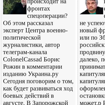
происходит на
фронтах
спецоперации?
Об этом рассказал
не успею
эксперт Центра военно-
новый фр
политической
или по З
журналистики, автор
российск
телеграм-канала
продвину
ColonelCassad Борис
далеко, п
Рожин в комментарии
принимат
изданию Украина.ру
капитуля
Сегодня поговорим о том,
капитуля
как будет развиваться ход
оформлен
боевых действий в
остановк
августе. В Запорожской
может.р 