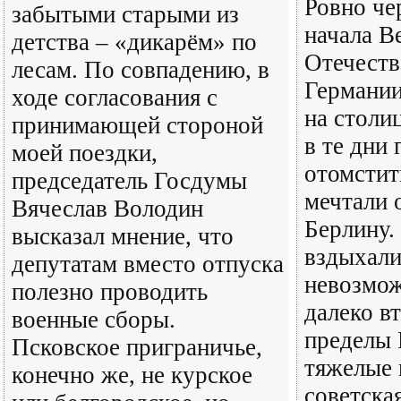
Ровно че
забытыми старыми из
начала В
детства – «дикарём» по
Отечест
лесам. По совпадению, в
Германии
ходе согласования с
на столи
принимающей стороной
в те дни
моей поездки,
отомстит
председатель Госдумы
мечтали 
Вячеслав Володин
Берлину.
высказал мнение, что
вздыхали
депутатам вместо отпуска
невозмож
полезно проводить
далеко в
военные сборы.
пределы 
Псковское приграничье,
тяжелые 
конечно же, не курское
советска