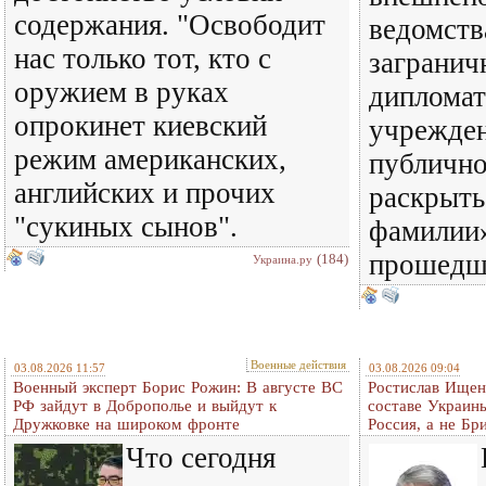
содержания. "Освободит
ведомств
нас только тот, кто с
загранич
оружием в руках
дипломат
опрокинет киевский
учрежде
режим американских,
публичн
английских и прочих
раскрыть
"сукиных сынов".
фамилии»
прошедш
(184)
Украина.ру
Военные действия
03.08.2026 11:57
03.08.2026 09:04
Военный эксперт Борис Рожин: В августе ВС
Ростислав Ищенк
РФ зайдут в Доброполье и выйдут к
составе Украины
Дружковке на широком фронте
Россия, а не Бр
Что сегодня