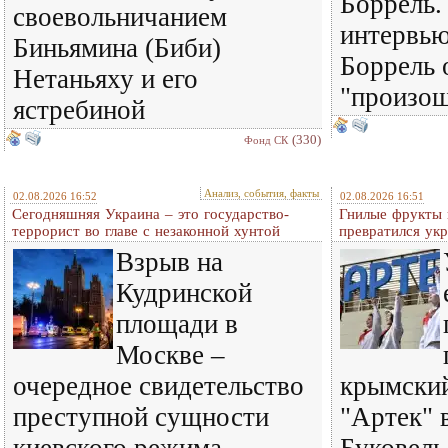
Боррель.
своевольничанием
интервь
Биньямина (Биби)
Боррель 
Нетаньяху и его
"произош
ястребиной
(330)
Фонд СК
Анализ, события, факты
02.08.2026 16:52
02.08.2026 16:51
Сегодняшняя Украина – это государство-
Гнилые фрукты и
террорист во главе с незаконной хунтой
превратился ук
Взрыв на
Кудринской
площади в
Москве –
очередное свидетельство
крымский
преступной сущности
"Артек" 