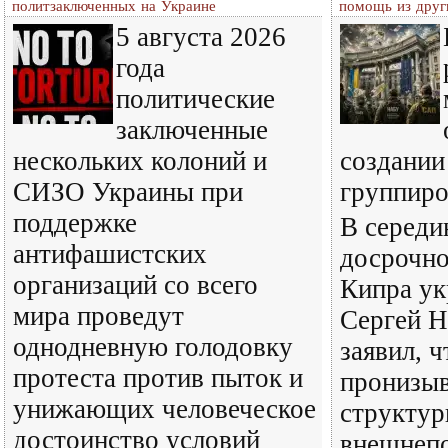
политзаключенных на Украине
помощь из друг
5 августа 2026
года
политические
заключенные
нескольких колоний и
создании
СИЗО Украины при
группир
поддержке
В середи
антифашистских
досрочно
организаций со всего
Кипра ук
мира проведут
Сергей 
однодневную голодовку
заявил, 
протеста против пыток и
пронизыв
унижающих человеческое
структу
достоинство условий
внешнепо