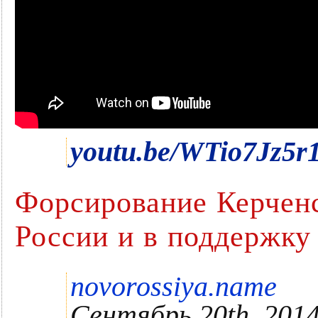
youtu.be/WTio7Jz5r
Форсирование Керченс
России и в поддержку
novorossiya.name
Сентябрь 20th, 201