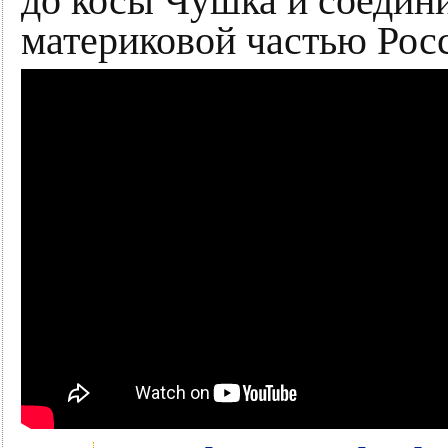
до косы Чушка и соедин
материковой частью Рос