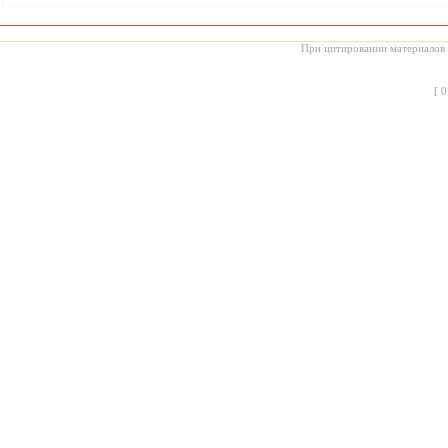
При цитировании материалов с
[
0