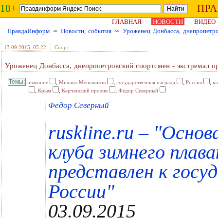
18+
ПР
ГЛАВНАЯ
НОВОСТИ
ВИДЕО
ПравдаИнформ
≈
Новости, события
≈
Уроженец Донбасса, днепропетро
13.09.2015
, 05:22
Спорт
Уроженец Донбасса, днепропетровский спортсмен - экстремал пр
,
,
,
,
плавание
Михаил Меньшиков
государственная награда
Россия
кл
,
,
,
Крым
Керченский пролив
Федор Северный
Федор Северный
"
ruskline.ru –
Основ
клуба зимнего плав
представлен к госу
"
России
03.09.2015