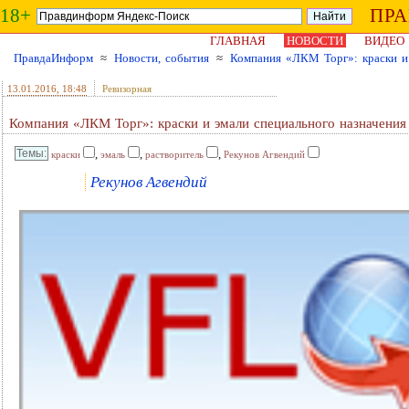
18+
ПР
ГЛАВНАЯ
НОВОСТИ
ВИДЕО
ПравдаИнформ
≈
Новости, события
≈
Компания «ЛКМ Торг»: краски и 
13.01.2016
, 18:48
Ревизорная
Компания «ЛКМ Торг»: краски и эмали специального назначения
,
,
,
краски
эмаль
растворитель
Рекунов Агвендий
Рекунов Агвендий