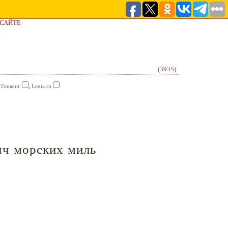
 САЙТЕ
(3935)
,
,
Гонконг
Lenta.ru
яч морских миль