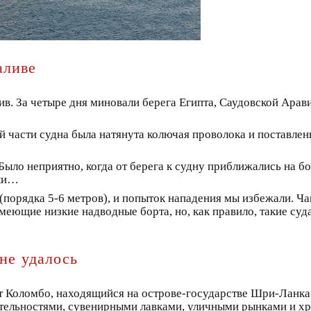
аливе
в. За четыре дня миновали берега Египта, Саудовской Арави
 части судна была натянута колючая проволока и поставлены
 Было неприятно, когда от берега к судну приближались на 
аки…
порядка 5-6 метров), и попыток нападения мы избежали. Ча
меющие низкие надводные борта, но, как правило, такие суд
не удалось
т Коломбо, находящийся на острове-государстве Шри-Ланк
ельностями, сувенирными лавками, уличными рынками и хр