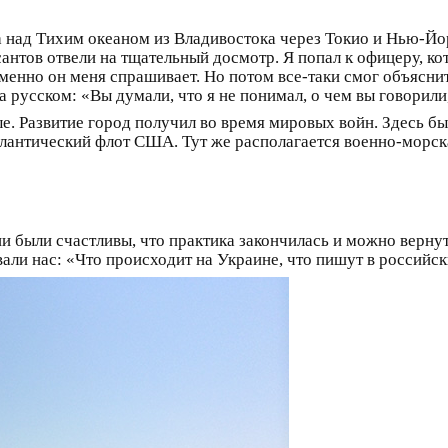
та над Тихим океаном из Владивостока через Токио и Нью-Й
нтов отвели на тщательный досмотр. Я попал к офицеру, ко
 именно он меня спрашивает. Но потом все-таки смог объясни
русском: «Вы думали, что я не понимал, о чем вы говорили,
. Развитие город получил во время мировых войн. Здесь 
лантический флот США. Тут же располагается военно-мор
и были счастливы, что практика закончилась и можно вернут
али нас: «Что происходит на Украине, что пишут в россий