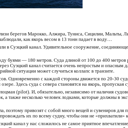
изи берегов Марокко, Алжира, Туниса, Сицилии, Мальты, Ли
аблюдали, как якорь весом в 13 тонн падает в воду…
шли в Суэцкий канал. Удивительное сооружение, соединяюще
у буями — 180 метров. Суда длиной от 100 до 400 метров р
через Суэцкий канал считается очень непростым и опасным д
рийной ситуации может случиться коллапс в транзите.
сов. Одновременно с каждой стороны движется по 20-30 судо
озере. Здесь суда с севера становятся на якорь, пропуская с
лоцман (pilot). И, обязательно, независимо от наличия судо
к, а также несколько человек лодками, которые должны в эк
ела, поэтому привозят с собой много вещей и сувениров для
провождать их по всему судну, чтобы они не «прихватили»
эцкий канал у нас сложилось не самое приятное впечатление