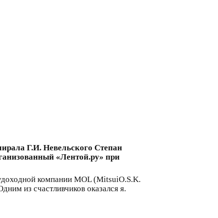
мирала Г.И. Невельского Степан
организованный «Лентой.ру» при
удоходной компании MOL (MitsuiO.S.K.
Одним из счастливчиков оказался я.