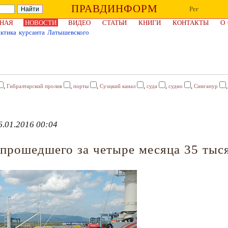
ПРАВДИНФОРМ
Рег
НАЯ
НОВОСТИ
ВИДЕО
СТАТЬИ
КНИГИ
КОНТАКТЫ
О
актика курсанта Латышевского
,
,
,
,
,
,
Гибралтарский пролив
порты
Суэцкий канал
суда
судно
Сингапур
.01.2016 00:04
 прошедшего за четыре месяца 35 тыс