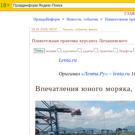
18+
ГЛАВ
ПравдаИнформ
≈
Новости, события
≈
Плавательная пр
16.01.2016
, 09:47
Анализ, события, факты
Плавательная практика курсанта Латышевского
,
,
,
,
моряки
курсанты
кадеты
практика
Норфолк
Lenta.ru
Оригинал
«Лента.Ру» – lenta.ru
16
Впечатления юного моряка,