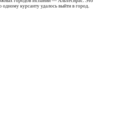
 южных городов Испании — Альхесирас. Это
о одному курсанту удалось выйти в город.