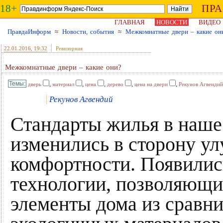
18+
ПР
ГЛАВНАЯ
НОВОСТИ
ВИДЕО
ПравдаИнформ
≈
Новости, события
≈
Межкомнатные двери – какие он
22.01.2016
, 19:32
Ревизорная
Межкомнатные двери – какие они?
,
,
,
,
,
дверь
материал
цена
дерево
цена на двери
Рекунов Агвендий
Рекунов Агвендий
Стандарты жилья в наше
изменились в сторону ул
комфортности. Появилис
технологии, позволяющи
элементы дома из сравни