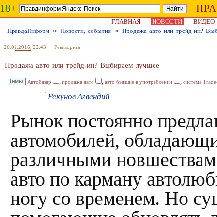
18+
ПР
ГЛАВНАЯ
НОВОСТИ
ВИДЕО
ПравдаИнформ
≈
Новости, события
≈
Продажа авто или трейд-ин? Вы
26.01.2016
, 22:43
Ревизорная
Продажа авто или трейд-ин? Выбираем лучшее
,
,
,
Автобазар
продажа авто
авто бывшие в употреблении
система Trade
Рекунов Агвендий
Рынок постоянно предла
автомобилей, обладающ
различными новшествами
авто по карману автолю
ногу со временем. Но с