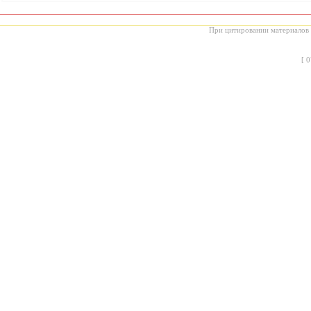
При цитировании материалов с
[
0