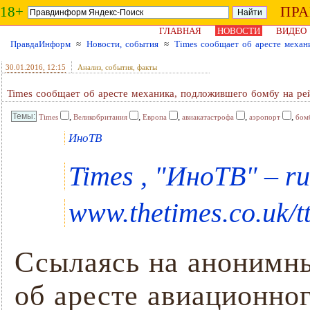
18+
ПР
ГЛАВНАЯ
НОВОСТИ
ВИДЕО
ПравдаИнформ
≈
Новости, события
≈
Times сообщает об аресте механ
30.01.2016
, 12:15
Анализ, события, факты
Times сообщает об аресте механика, подложившего бомбу на ре
,
,
,
,
,
Times
Великобритания
Европа
авиакатастрофа
аэропорт
бом
ИноТВ
Times , "ИноТВ" – ru
www.thetimes.co.uk/t
Ссылаясь на анонимны
об аресте авиационног