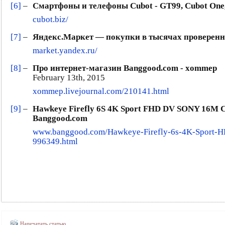
[6]
–
Смартфоны и телефоны Cubot - GT99, Cubot One
cubot.biz/
[7]
–
Яндекс.Маркет — покупки в тысячах проверен
market.yandex.ru/
[8]
–
Про интернет-магазин Banggood.com - xommep
February 13th, 2015
xommep.livejournal.com/210141.html
[9]
–
Hawkeye Firefly 6S 4K Sport FHD DV SONY 16M C
Banggood.com
www.banggood.com/Hawkeye-Firefly-6s-4K-Sport-
996349.html
Напечатать статью