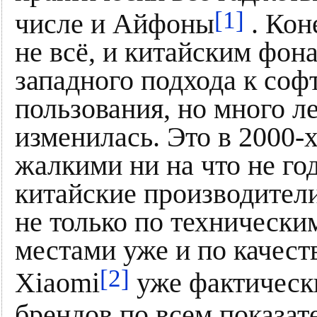
[1]
числе и Айфоны
. Кон
не всё, и китайским фон
западного подхода к соф
пользования, но много л
изменилась. Это в 2000-
жалкими ни на что не го
китайские производител
не только по технически
местами уже и по качест
[2]
Xiaomi
уже фактически
брендов по всем показат