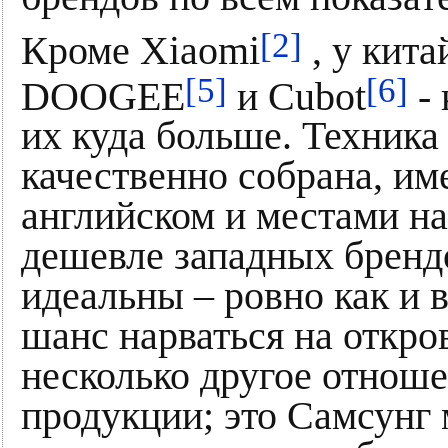
[2]
Кроме Xiaomi
, у кита
[5]
[6]
DOOGEE
и Cubot
- 
их куда больше. Техника
качественно собрана, им
английском и местами на
дешевле западных брендо
идеальны – ровно как и 
шанс нарваться на откр
несколько другое отнош
продукции; это Самсунг 