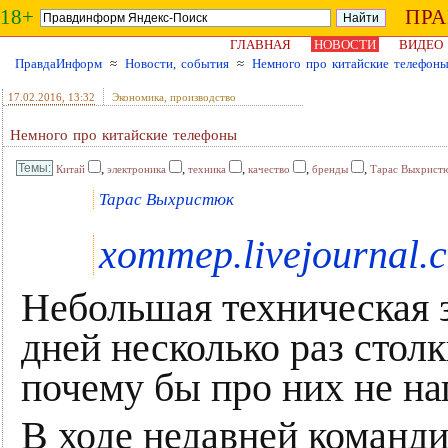
18+
ПР
ГЛАВНАЯ
НОВОСТИ
ВИДЕО
ПравдаИнформ
≈
Новости, события
≈
Немного про китайские телефон
17.02.2016
, 13:32
Экономика, производство
Немного про китайские телефоны
,
,
,
,
,
Китай
электроника
техника
качество
бренды
Тарас Выхрист
Тарас Выхристюк
xommep.livejournal.
Небольшая техническая з
дней несколько раз стол
почему бы про них не на
В ходе недавней команди