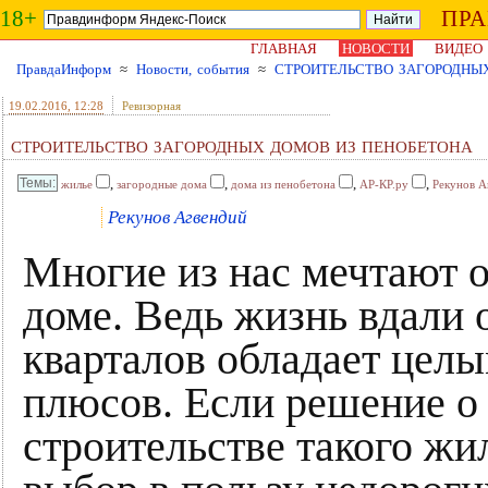
18+
ПР
ГЛАВНАЯ
НОВОСТИ
ВИДЕО
ПравдаИнформ
≈
Новости, события
≈
СТРОИТЕЛЬСТВО ЗАГОРОДНЫ
19.02.2016
, 12:28
Ревизорная
СТРОИТЕЛЬСТВО ЗАГОРОДНЫХ ДОМОВ ИЗ ПЕНОБЕТОНА
,
,
,
,
жилье
загородные дома
дома из пенобетона
АР-КР.ру
Рекунов А
Рекунов Агвендий
Многие из нас мечтают 
доме. Ведь жизнь вдали
кварталов обладает цел
плюсов. Если решение о
строительстве такого жи