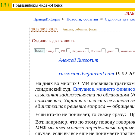
18+
ГЛАВ
ПравдаИнформ
≈
Новости, события
≈
Судились два хо
20.02.2016
, 08:24
Анализ, события, факты
Судились два холопа.
,
,
,
,
,
Запад
РФ
Украина
Россия
долг
экономик
Алексей Russorum
russorum.livejournal.com
19.02.20
На днях во многих СМИ появилась трагикомич
лондонский суд.
Силуанов, министр финанс
взыскания задолженности по облигациям У
сожалению, Украина оказалась не готова ве
единственное решение вопроса — обращение 
Если кто-то не понимает, то скажу сразу: "
Вот, например, что по этому поводу говори
МВФ мы имеем четко определенные парамет
случае, если вы всё ещё не понимаете траг