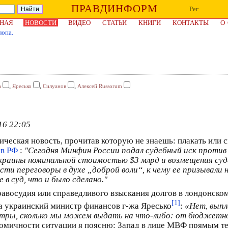
ПРАВДИНФОРМ
Рег
НАЯ
НОВОСТИ
ВИДЕО
СТАТЬИ
КНИГИ
КОНТАКТЫ
О
лопа.
,
,
,
а
Яресько
Силуанов
Алексей Russorum
16 22:05
еская новость, прочитав которую не знаешь: плакать или см
ов РФ
:
"Сегодня Минфин России подал судебный иск против 
краины номинальной стоимостью $3 млрд и возмещения суд
сти переговоры в духе „доброй воли“, к чему ее призывали
в суд, что и было сделано."
Правосудия или справедливого взыскания долгов в лондонском
[1]
ла украинский министр финансов г-жа Яресько
:
«Нет, вып
ры, сколько мы можем выдать на что-либо: от бюджетног
икомичности ситуации я поясню: Запад в лице МВФ прямым т