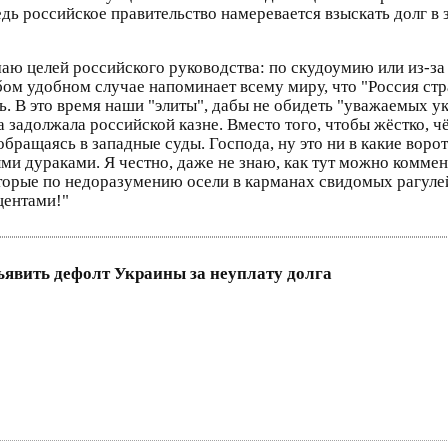
дь российское правительство намеревается взыскать долг в 
маю целей российского руководства: по скудоумию или из-за
ом удобном случае напоминает всему миру, что "Россия стра
ь. В это время наши "элиты", дабы не обидеть "уважаемых 
задолжала российской казне. Вместо того, чтобы жёстко, ч
бращаясь в западные суды. Господа, ну это ни в какие воро
ми дураками. Я честно, даже не знаю, как тут можно коммент
торые по недоразумению осели в карманах свидомых рагулей
центами!"
ъявить дефолт Украины за неуплату долга