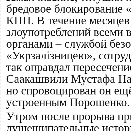
бредовое блокирование 
КПП. В течение месяцев
злоупотреблений всеми 
органами – службой безо
«Укрзалізницею», сотру
так оправдал пересечен
Саакашвили Мустафа Най
но спровоцирован он ещ
устроенным Порошенко.
Утром после прорыва пр
душещипательные истор