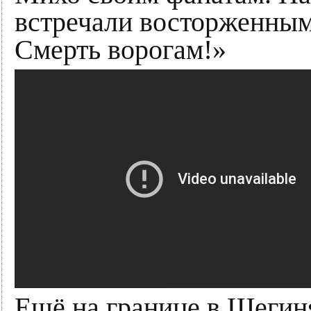
встречали восторженным
Смерть ворогам!»
Ещё на границе в Шегин