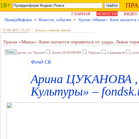
18+
ПР
ГЛАВНАЯ
НОВОСТИ
ВИДЕО
ПравдаИнформ
≈
Новости, события
≈
Ураган «Миша»: Киев пытается о
11.09.2017
, 15:13
Анализ, события, факты
Ураган «Миша»: Киев пытается оправиться от удара, Львов торж
,
,
,
,
кризис на Украине
Арина ЦУКАНОВА
Украина
Саакашвили
гран
Фонд СК
Арина ЦУКАНОВА ,
Культуры» – fondsk.