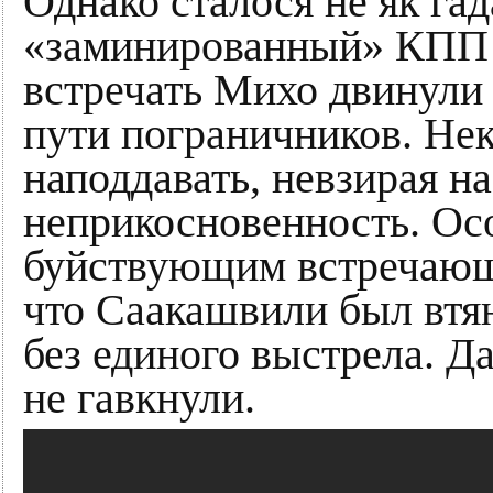
Однако сталося не як гад
«заминированный» КПП 
встречать Михо двинули 
пути пограничников. Не
наподдавать, невзирая н
неприкосновенность. Ос
буйствующим встречающи
что Саакашвили был втя
без единого выстрела. Д
не гавкнули.