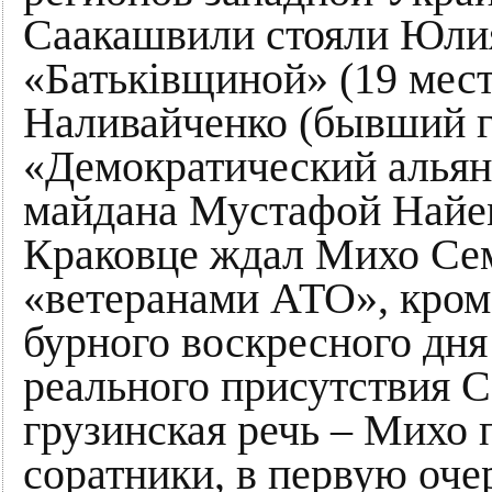
Саакашвили стояли Юли
«Батьківщиной» (19 мест
Наливайченко (бывший г
«Демократический альянс
майдана Мустафой Найе
Краковце ждал Михо Се
«ветеранами АТО», кроме
бурного воскресного дня
реального присутствия 
грузинская речь – Михо
соратники, в первую оче