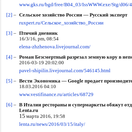
www.gks.ru/bgd/free/B04_03/IssWWW.exe/Stg/d06/4
[2]
–
Сельское хозяйство России — Русский эксперт
ruxpert.ru/Сельское_хозяйство_России
[3]
–
Птичий дневник
16/3/16, pm, 08:54
elena-zhzhenova.livejournal.com/
[4]
–
Роман Безсмертный разрезал земную кору в непо
2016-03-19 20:02:00
pavel-shipilin.livejournal.com/546145.html
[5]
–
Вести Экономика ― Google продает производите
18.03.2016 04:10
www.vestifinance.ru/articles/68729
[6]
–
В Италии рестораны и супермаркеты обяжут от
Lenta.ru
15
марта 2016, 19:58
lenta.ru/news/2016/03/15/italy/