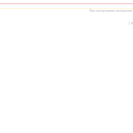
При цитировании материалов с
[
0