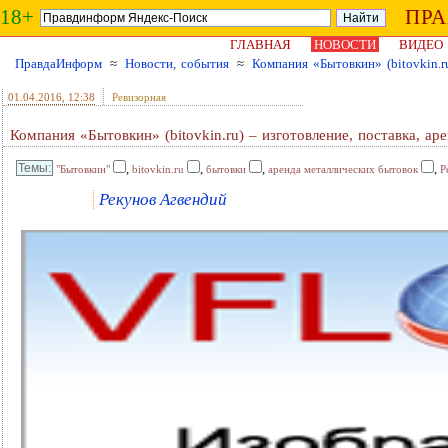
18+
ПР
ГЛАВНАЯ
НОВОСТИ
ВИДЕО
ПравдаИнформ
≈
Новости, события
≈
Компания «Бытовкин» (bitovkin.r
01.04.2016
, 12:38
Ревизорная
Компания «Бытовкин» (bitovkin.ru) – изготовление, поставка, а
,
,
,
,
"Бытовкин"
bitovkin.ru
бытовки
аренда металлических бытовок
Р
Рекунов Агвендий