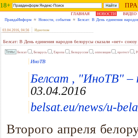
18+
ПР
ГЛАВНАЯ
НОВОСТИ
ВИДЕО
ПравдаИнформ
≈
Новости, события
≈
Белсат: В День единения народо
03.04.2016
, 04:56
Идиотизм
Белсат: В День единения народов белорусы сказали «нет» союзу
,
,
,
,
,
,
Белсат
Беларусь
Европа
Белоруссия
оппозиция
протест
Р
ИноТВ
Белсат , "ИноТВ" – r
03.04.2016
belsat.eu/news/u-bela
Второго апреля белор