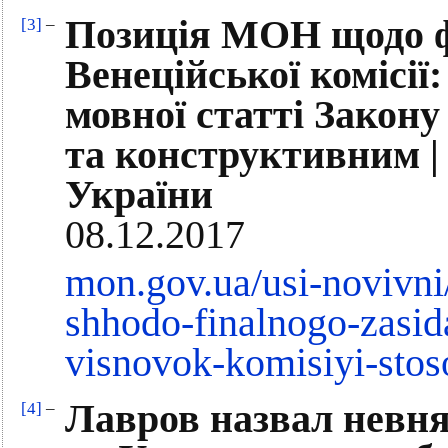
Позиція МОН щодо ф
[3]
–
Венеційської комісії
мовної статті Закону
та конструктивним | 
України
08.12.2017
mon.gov.ua/usi-novivni
shhodo-finalnogo-zasid
visnovok-komisiyi-sto
Лавров назвал невн
[4]
–