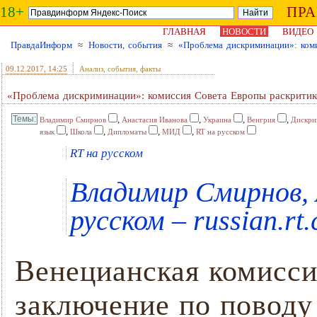
18+
ПР
ГЛАВНАЯ
НОВОСТИ
ВИДЕО
ПравдаИнформ
≈
Новости, события
≈
«Проблема дискриминации»: коми
09.12.2017
, 14:25
Анализ, события, факты
«Проблема дискриминации»: комиссия Совета Европы раскритико
,
,
,
,
Владимир Смирнов
Анастасия Иванова
Украина
Венгрия
Дискри
,
,
,
,
язык
Школа
Дипломаты
МИД
RT на русском
RT на русском
Владимир Смирнов, 
русском – russian.rt
Венецианская комисси
заключение по поводу