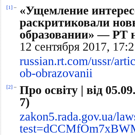
«Ущемление интерес
[1]
–
раскритиковали нов
образовании» — РТ 
12 сентября 2017, 17:2
russian.rt.com/ussr/art
ob-obrazovanii
Про освіту | від 05.0
[2]
–
7)
zakon5.rada.gov.ua/la
test=dCCMfOm7xBWM