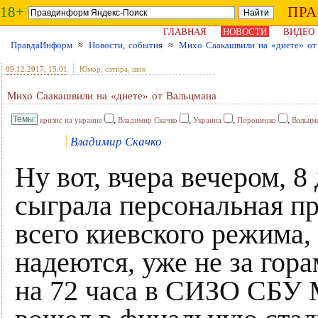
18+
ПР
ГЛАВНАЯ
НОВОСТИ
ВИДЕО
ПравдаИнформ
≈
Новости, события
≈
Михо Саакашвили на «диете» от
09.12.2017
, 15:01
Юмор, сатира, шок
Михо Саакашвили на «диете» от Вальцмана
,
,
,
,
кризис на украине
Владимир Скачко
Украина
Порошенко
Вальцм
Владимир Скачко
Ну вот, вчера вечером, 8
сыграла персональная п
всего киевского режима, 
надеются, уже не за гор
на 72 часа в СИЗО СБУ