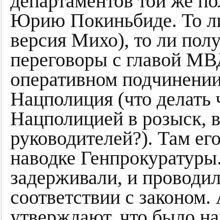
департаментов той же п
Юрию Покиньбиде. То ли
версия Михо), то ли пол
переговоры с главой МВ
оперативном подчинении
Нацполиция (что делать 
Нацполицией в розыск, в
руководителей?). Там ег
наводке Генпрокуратуры.
задерживали, и проводи
соответствии с законом.
утверждают, что было н