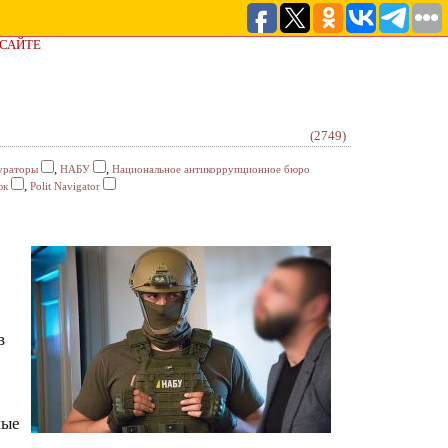
 САЙТЕ
(2749)
,
,
ураторы
НАБУ
Национальное антикоррупционное бюро
,
юк
Polit Navigator
в
ные