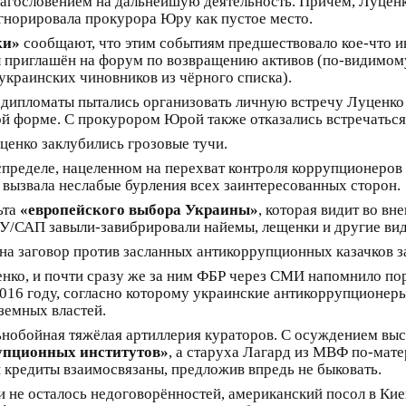
лагословением на дальнейшую деятельность. Причём, Луцен
гнорировала прокурора Юру как пустое место.
ки»
сообщают, что этим событиям предшествовало кое-что и
л приглашён на форум по возвращению активов (по-видимому
краинских чиновников из чёрного списка).
е дипломаты пытались организовать личную встречу Луцен
й форме. С прокурором Юрой также отказались встречаться
ценко заклубились грозовые тучи.
спределе, нацеленном на перехват контроля коррупционеров
 вызвала неслабые бурления всех заинтересованных сторон.
ьта
«европейского выбора Украины»
, которая видит во в
БУ/САП завыли-завибрировали найемы, лещенки и другие ви
 на заговор против засланных антикоррупционных казачков 
енко, и почти сразу же за ним ФБР через СМИ напомнило п
016 году, согласно которому украинские антикоррупционе
земных властей.
ьнобойная тяжёлая артиллерия кураторов. С осуждением выс
упционных институтов»
, а старуха Лагард из МВФ по-мат
кредиты взаимосвязаны, предложив впредь не быковать.
 не осталось недоговорённостей, американский посол в Ки