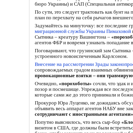
бюро Украины) и САП (Специальная антикорр
По сути, это следует трактовать как бунт 
план по перехвату на себя рычагов внешнег
Задумайтесь на минуточку: все последние г
миграционной службы Украины Пимаховой
Сытника – креатуру Вашингтона –
«порохо
агентов ФБР и вовремя узнавать попадание 
Поговаривают, что грузинский зам Сытника 
устроенного новоиспеченным Карлсоном.
Внесение на рассмотрении Зрады законопр
сопровождаемых градом взаимных обвинени
провокационные взятки – они травмирую
Очевидно,
«порохоботы»
сочли, что эдак и
позор и посмешище. Упреждая все последующ
которые сами же до этого принимали и божи
Прокурор Юра Луценко, не дожидаясь обсужд
объявить весь аппарат агентов НАБУ вне за
сотрудничают с иностранными агентами
Попутно выяснилось, что весь сыр-бор
«Бло
визитом в США, где должны были встретить