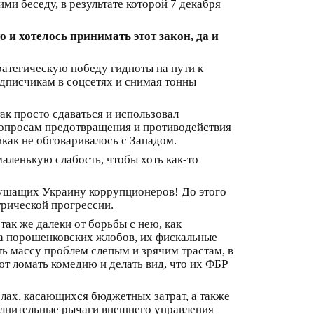
и беседу, в результате которой 7 декабря
 и хотелось принимать этот закон, да и
тратегическую победу гидноты на пути к
дписчикам в соцсетях и снимая тонны
ак просто сдаваться и использовал
 вопросам предотвращения и противодействия
как не обговаривалось с Западом.
маленькую слабость, чтобы хоть как-то
душащих Украину коррупционеров! До этого
трической прогрессии.
ак же далеки от борьбы с нею, как
на порошенковских жлобов, их фискальные
ть массу проблем слепым и зрячим трастам, в
т ломать комедию и делать вид, что их ФБР
елах, касающихся бюджетных затрат, а также
олнительные рычаги внешнего управления