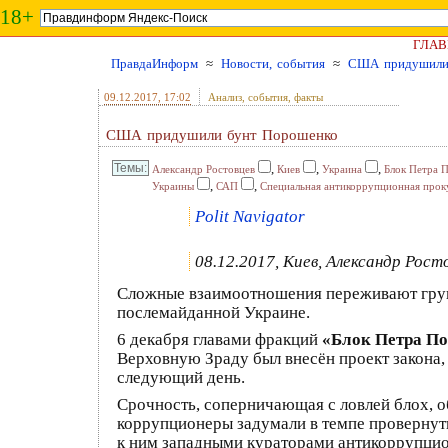
18+
ГЛАВ
ПравдаИнформ
≈
Новости, события
≈
США придушили
09.12.2017
, 17:02
Анализ, события, факты
США придушили бунт Порошенко
,
,
,
Александр Ростовцев
Киев
Украина
Блок Петра 
,
,
Украины
САП
Специальная антикоррупционная прок
Polit Navigator
08.12.2017, Киев, Александр Рост
Сложные взаимоотношения переживают груп
послемайданной Украине.
6 декабря главами фракций
«Блок Петра П
Верховную Зраду был внесён проект закона,
следующий день.
Срочность, соперничающая с ловлей блох, о
коррупционеры задумали в темпе провернуть
к ним западными кураторами антикоррупци