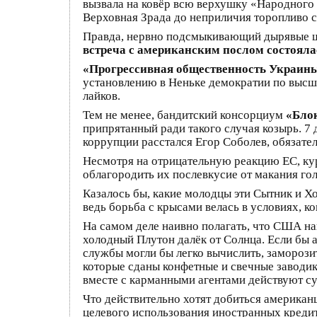
вызвала на ковёр всю верхушку «Народного 
Верховная Зрада до неприличия торопливо с
Правда, нервно подсмыкивающий дырявые ш
встреча с американским послом состояла
«Прогрессивная общественность Украин
установлению в Неньке демократии по высш
лайков.
Тем не менее, бандитский консорциум
«Бло
припрятанный ради такого случая козырь. 7
коррупции расстался Егор Соболев, обязате
Несмотря на отрицательную реакцию ЕС, ку
облагородить их послевкусие от макания гол
Казалось бы, какие молодцы эти Сытник и 
ведь борьба с крысами велась в условиях, 
На самом деле наивно полагать, что США на
холодный Плутон далёк от Солнца. Если бы 
службы могли бы легко вычислить, заморози
которые сданы конфетные и свечные заводи
вместе с карманными агентами действуют су
Что действительно хотят добиться американ
целевого использования иностранных креди