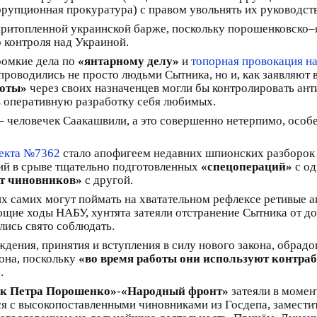
упционная прокуратура) с правом увольнять их руководство
на притопленной украинской барже, поскольку порошенковско
о контроля над Украиной.
ромкие дела по
«янтарному делу»
и
топорная провокация н
проводились не просто людьми Сытника, но и, как заявляют в
боты»
через своих назначенцев могли бы контролировать ан
в оперативную разработку себя любимых.
– человечек Саакашвили, а это совершенно нетерпимо, особ
оекта №7362
стало апофигеем недавних шпионских разборок
й в срыве тщательно подготовленных
«спецопераций»
с од
т чиновников»
с другой.
 их самих могут поймать на хватательном рефлексе ретивые 
ие ходы НАБУ, хунтята затеяли отстранение Сытника от долж
лись свято соблюдать.
ения, принятия и вступления в силу нового закона, обрадов
кона, поскольку
«во время работы они используют контраб
»
.
к Петра Порошенко»
-
«Народный фронт»
затеяли в момен
ся с высокопоставленными чиновниками из Госдепа, замести