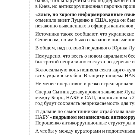
банка, чтобы заручиться их поддержкой и б
в Киев, но антикоррупционная парочка прои
«Злые, но хорошо информированные язы
отменили визит Луценко в США, куда он бы
незаконно выведенных в офшоры капиталов у
Источники также сообщают, что украински
Сешенсом, но им было отказано в письменно
В общем, над головой нерадивого Юрика Лу
Немудрено, что весть о новом авральном бе
быстротой неприличного слуха по деревне и
Колоссальную вонь подняла секта карго-кул
всех украинских бед. В защиту тандема НА
Не менее оперативно и резко отреагировали
Сперва Сытник дезавуировал заявление Луц
между Бюро, НАБУ и САП, подписанном в 2
год будут сохранять неприкасаемость для ту
И дальше по самостийникам отработала дал
НАБУ
«подрывом независимых антикорр
Порошенко антикоррупционные структуры и 
А чтобы у между кураторами и подопечными