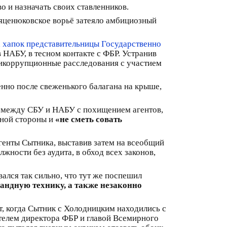
 и назначать своих ставленников.
–яценюковское ворьё затеяло амбициозный
а хапок представительницы Государственно
 НАБУ, в тесном контакте с ФБР. Устранив
тикоррупционные расследования с участием
енно после свеженького балагана на крыше,
 между СБУ и НАБУ с похищением агентов,
ной стороны и
«не сметь совать
агенты Сытника, выставив затем на всеобщий
ности без аудита, в обход всех законов,
ался так сильно, что тут же поспешил
андную технику, а также незаконно
т, когда Сытник с Холодницким находились с
телем директора ФБР и главой Всемирного