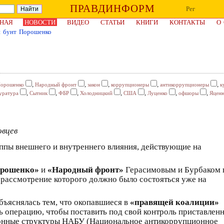
ПРАВДИНФОРМ
Рег
НАЯ
НОВОСТИ
ВИДЕО
СТАТЬИ
КНИГИ
КОНТАКТЫ
О
 бунт Порошенко
,
,
,
,
,
Порошенко
Народный фронт
закон
коррупционеры
антикоррупционеры
к
,
,
,
,
,
,
,
уратура
Сытник
ФБР
Холодницкий
США
Луценко
офшоры
Яцен
овцев
пы внешнего и внутреннего влияния, действующие на
орошенко»
и
«Народный фронт»
Герасимовым и Бурбаком 
 рассмотрение которого должно было состояться уже на
бъяснялась тем, что окопавшиеся в
«правящей коалиции»
 операцию, чтобы поставить под свой контроль приставлен
онные структуры НАБУ (Национальное антикоррупционное