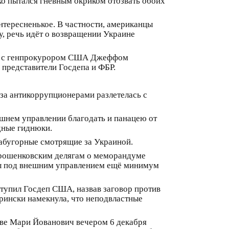
ко пытался гневным окриком отозвать обоих
нтересненькое. В частности, американцы
, речь идёт о возвращении Украине
ко с генпрокурором США Джеффом
 представители Госдепа и ФБР.
 за антикоррупционерами разлетелась с
нешнем управлении благодать и панацею от
дные гиднюки.
забугорные смотрящие за Украиной.
орошенковским делягам о меморандуме
ры под внешним управлением ещё минимум
тупил Госдеп США, назвав заговор против
ерински намекнула, что неподвластные
еве Мари Йованович вечером 6 декабря