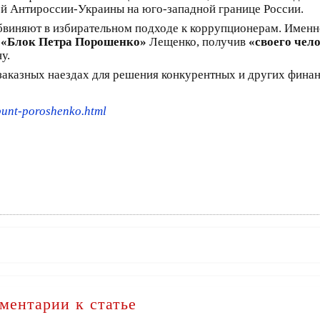
й Антироссии-Украины на юго-западной границе России.
 обвиняют в избирательном подходе к коррупционерам. Имен
а
«Блок Петра Порошенко»
Лещенко, получив
«своего чел
у.
заказных наездах для решения конкурентных и других фина
-bunt-poroshenko.html
ментарии к статье