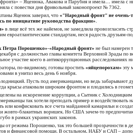
фронта» – Яценюка, Авакова и Парубия и имела… имела с ним
няла с повестки дня фривольный законопроект № 7362.
таны Яценюк заверил, что
«"Народный фронт" не очень-то
сь по инициативе руководства фракции»
.
ы»
в лице всё тех же найемов, не замедлила провозгласить с
им евроатлантическим стандартам, неся радость друзьям-по
к Петра Порошенко»
-
«Народный фронт»
не был намерен т
 декабря с должностью главы комитета Верховной Зрады по
льное участие коего в антикоррупционных расследованиях ни
раторы, по-видимому, готовы простить
«яйцепорохам»
эту 
овами в унитаз весь день 6 ноября.
Холодницкий. Пусть под американцами, но ведь забарывают 
когда крысы атаковали широким фронтом и плодились в геоме
целены на искоренение коррупции, а Сытник с Холодницким т
американцы так хотели преподать пример и воздействовать 
ть или конфисковать все счета майданной камарильи и созда
ки жовто-блакитных воришек. Но США зачем-то предпочитаю
губо в рамках украинских законов.
цы от режима Порошенко, так это большей прозрачности в д
тов и финансовой помощи. В остальном, НАБУ и САП – доп