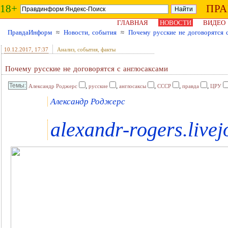
18+
ПР
ГЛАВНАЯ
НОВОСТИ
ВИДЕО
ПравдаИнформ
≈
Новости, события
≈
Почему русские не договорятся с
10.12.2017
, 17:37
Анализ, события, факты
Почему русские не договорятся с англосаксами
,
,
,
,
,
Александр Роджерс
русские
англосаксы
СССР
правда
ЦРУ
Александр Роджерс
alexandr-rogers.live