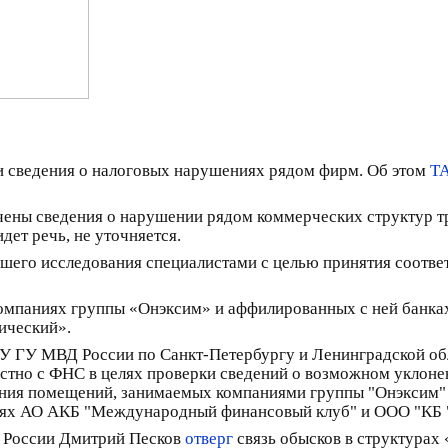
 сведения о налоговых нарушениях рядом фирм. Об этом
Т
чены сведения о нарушении рядом коммерческих структур т
дет речь, не уточняется.
йшего исследования специалистами с целью принятия соотв
омпаниях группы «Онэксим» и аффилированных с ней банках,
рический».
У ГУ МВД России по Санкт-Петербургу и Ленинградской обл
тно с ФНС в целях проверки сведений о возможном уклонен
ания помещений, занимаемых компаниями группы "Онэксим
циях АО АКБ "Международный финансовый клуб" и ООО "КБ 
а России Дмитрий Песков
отверг
связь обысков в структурах