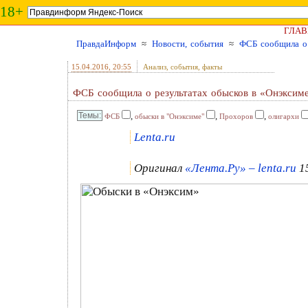
18+
ГЛАВ
ПравдаИнформ
≈
Новости, события
≈
ФСБ сообщила о 
15.04.2016
, 20:55
Анализ, события, факты
ФСБ сообщила о результатах обысков в «Онэксим
,
,
,
ФСБ
обыски в "Онэксиме"
Прохоров
олигархи
Lenta.ru
Оригинал
«Лента.Ру» – lenta.ru
15