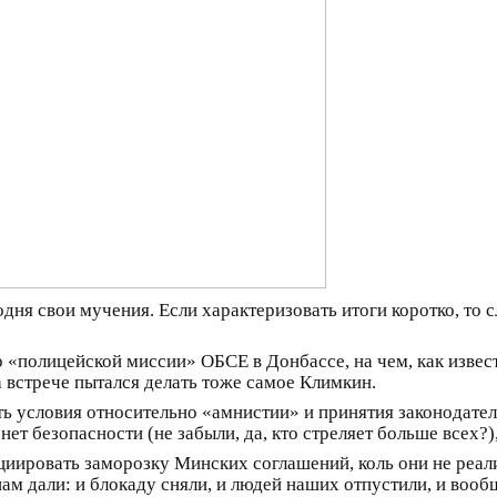
ня свои мучения. Если характеризовать итоги коротко, то
 «полицейской миссии» ОБСЕ в Донбассе, на чем, как извес
а встрече пытался делать тоже самое Климкин.
ь условия относительно «амнистии» и принятия законодате
т безопасности (не забыли, да, кто стреляет больше всех?),
иировать заморозку Минских соглашений, коль они не реал
м дали: и блокаду сняли, и людей наших отпустили, и вообщ