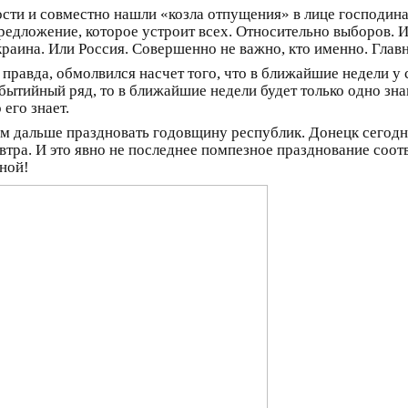
ности и совместно нашли «козла отпущения» в лице господин
дложение, которое устроит всех. Относительно выборов. И
краина. Или Россия. Совершенно не важно, кто именно. Главн
 правда, обмолвился насчет того, что в ближайшие недели у
бытийный ряд, то в ближайшие недели будет только одно зн
 его знает.
дем дальше праздновать годовщину республик. Донецк сегод
тра. И это явно не последнее помпезное празднование соо
ной!