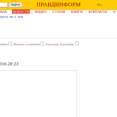
ПРАВДИНФОРМ
Рег
НАЯ
НОВОСТИ
ВИДЕО
СТАТЬИ
КНИГИ
КОНТАКТЫ
О
треча ни о чем
,
,
имкин
Минские соглашения
Александр Дорошенко
016 20:23