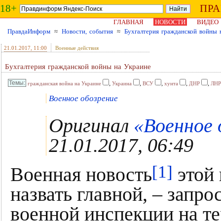
18+
ПР
ГЛАВНАЯ
НОВОСТИ
ВИДЕО
ПравдаИнформ
≈
Новости, события
≈
Бухгалтерия гражданской войны 
21.01.2017
, 11:00
Военные действия
Бухгалтерия гражданской войны на Украине
,
,
,
,
,
гражданская война на Украине
Украина
ВСУ
хунта
ДНР
ЛНР
Военное обозрение
Оригинал
«Военное 
21.01.2017, 06:49
[1]
Военная новость
этой 
назвать главной, – запр
военной инспекции на т