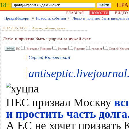
18+
ПР
ГЛАВНАЯ
НОВОСТИ
ВИДЕО
ПравдаИнформ
≈
Новости, события
≈
Легко и приятно быть щедрым з
11.12.2015
, 13:29
Анализ, события, факты
Легко и приятно быть щедрым за чужой счет
,
,
,
,
,
ЕС
Вигаудас Ушацкас
Россия
Украина
госдолг
Сергей Креме
Сергей Кременский
antiseptic.livejourna
ПЕС призвал Москву
вс
и простить часть долга
А ЕС не хочет призвать 