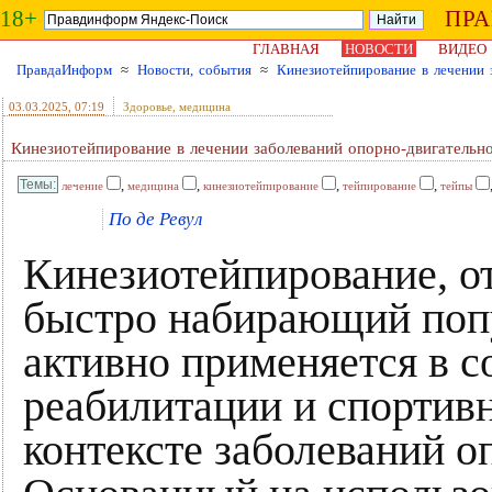
18+
ПР
ГЛАВНАЯ
НОВОСТИ
ВИДЕО
ПравдаИнформ
≈
Новости, события
≈
Кинезиотейпирование в лечении 
03.03.2025
, 07:19
Здоровье, медицина
Кинезиотейпирование в лечении заболеваний опорно-двигательно
,
,
,
,
лечение
медицина
кинезиотейпирование
тейпирование
тейпы
По де Ревул
Кинезиотейпирование, о
быстро набирающий попу
активно применяется в 
реабилитации и спортив
контексте заболеваний о