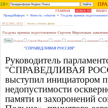
18+
ПР
ГЛАВНАЯ
НОВОСТИ
ВИДЕО
ПравдаИнформ
≈
Новости, события
≈
Госдума приняла подготовленное
18.12.2015
, 19:12
Анализ, события, факты
Госдума приняла подготовленное Сергеем Мироновым заявление
,
,
,
,
,
Госдума
Сергей Миронов
память
захоронения
памятники
ме
"СПРАВЕДЛИВАЯ РОССИЯ"
Руководитель парламент
"СПРАВЕДЛИВАЯ РОСС
выступил инициатором п
недопустимости оскверн
памяти и захоронений со