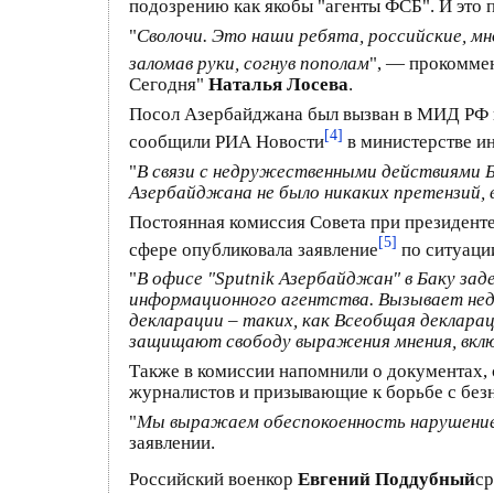
подозрению как якобы "агенты ФСБ". И это п
"
Сволочи. Это наши ребята, российские, м
заломав руки, согнув пополам
", — прокомме
Сегодня"
Наталья Лосева
.
Посол Азербайджана был вызван в МИД РФ в
[4]
сообщили РИА Новости
в министерстве и
"
В связи с недружественными действиями Б
Азербайджана не было никаких претензий,
Постоянная комиссия Совета при президент
[5]
сфере опубликовала заявление
по ситуаци
"
В офисе "Sputnik Азербайджан" в Баку за
информационного агентства. Вызывает не
декларации – таких, как Всеобщая деклара
защищают свободу выражения мнения, вкл
Также в комиссии напомнили о документах
журналистов и призывающие к борьбе с безн
"
Мы выражаем обеспокоенность нарушением
заявлении.
Российский военкор
Евгений Поддубный
ср