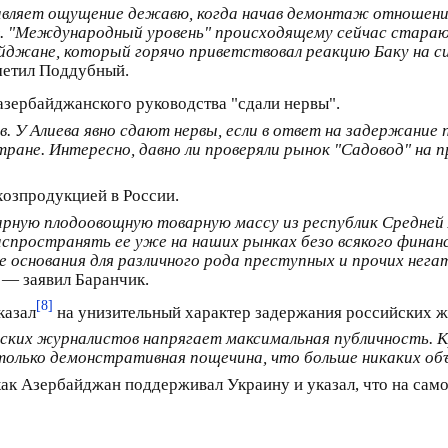
тавляет ощущение дежавю, когда начав демонтаж отношени
в. "Международный уровень" происходящему сейчас стара
йджане, который горячо приветствовал реакцию Баку на си
метил Поддубный.
у азербайджанского руководства "сдали нервы".
 У Алиева явно сдают нервы, если в ответ на задержание п
тране. Интересно, давно ли проверяли рынок "Садовод" на 
хозпродукцией в России.
варную плодоовощную товарную массу из республик Средней
аспространять ее уже на наших рынках безо всякого фина
 основания для различного рода преступных и прочих нега
, — заявил Баранчик.
[8]
казал
на унизительный характер задержания российских ж
йских журналистов напрягает максимальная публичность. К
только демонстративная пощечина, что больше никаких объ
как Азербайджан поддерживал Украину и указал, что на само