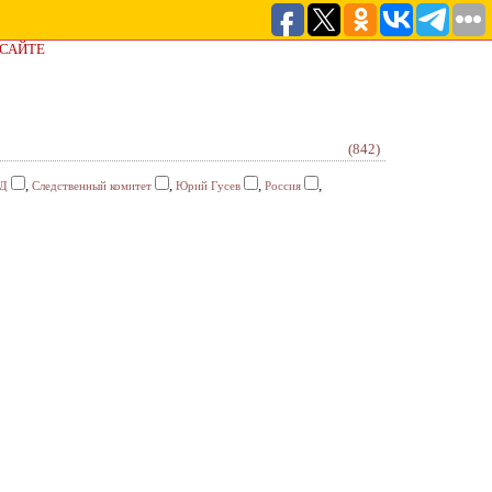
 САЙТЕ
(842)
,
,
,
,
Д
Следственный комитет
Юрий Гусев
Россия