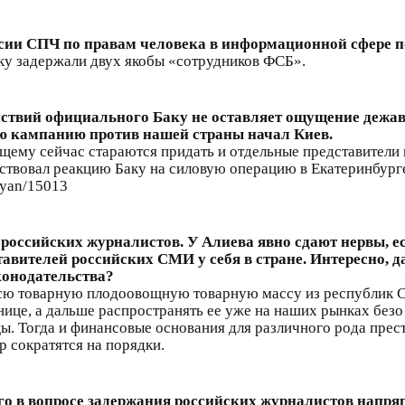
сии СПЧ по правам человека в информационной сфере по
ку задержали двух якобы «сотрудников ФСБ».
действий официального Баку не оставляет ощущение дежа
ю кампанию против нашей страны начал Киев.
ему сейчас стараются придать и отдельные представители 
ствовал реакцию Баку на силовую операцию в Екатеринбурге
onyan/15013
российских журналистов. У Алиева явно сдают нервы, ес
ставителей российских СМИ у себя в стране. Интересно, 
конодательства?
 всю товарную плодоовощную товарную массу из республик С
ице, а дальше распространять ее уже на наших рынках безо
. Тогда и финансовые основания для различного рода прес
 сократятся на порядки.
го в вопросе задержания российских журналистов напря