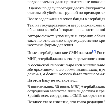
подозреваемых дали признательные показани
В целом по делу проходят десять фигурантов
статьям об убийстве группой по предварите
После задержания членов банды в азербайдж
Так, на государственном азербайджанском к
обвинили в якобы "открыто шовинистической
Авторы сюжета упомянули и Украину, обвини
такое по отношению к преимущественно хри
жестокие формы давления.
[2]
Иные азербайджанские СМИ назвали
Росс
МИД Азербайджана вызвал временного пове
"
Российской стороне выражен решительный 
где проживали наши соотечественники, в р
ранения, а девять человек были арестованы
На этом Баку не остановился.
В понедельник, 30 июня, МВД Азербайджана
сотрудников агентства лишили доступа к ср
Sputnik всех сотрудников СМИ, которые не 
Позднее стало известно, что глава редакции