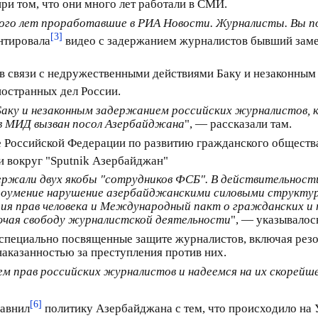
ри том, что они много лет работали в СМИ.
ного лет проработавшие в РИА Новости. Журналисты. Вы по
[3]
нтировала
видео с задержанием журналистов бывший заме
 связи с недружественными действиями Баку и незаконным
ностранных дел России.
аку и незаконным задержанием российских журналистов, к
 в МИД вызван посол Азербайджана
", — рассказали там.
е Российской Федерации по развитию гражданского обществ
и вокруг "Sputnik Азербайджан"
держали двух якобы "сотрудников ФСБ". В действительност
доумение нарушение азербайджанскими силовыми структу
ция прав человека и Международный пакт о гражданских и
ючая свободу журналистской деятельности
", — указывалось
, специально посвященные защите журналистов, включая ре
аказанностью за преступления против них.
 прав российских журналистов и надеемся на их скорейш
[6]
авнил
политику Азербайджана с тем, что происходило на 