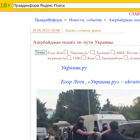
18+
ГЛАВ
ПравдаИнформ
≈
Новости, события
≈
Азербайджан пош
30.06.2025
, 19:48
Анализ, события, факты
Азербайджан пошёл по пути Украины.
,
,
,
Егор Леев
"Украина.ру"
Хроники
МИА "Россия с
,
,
,
,
журналисты
СМИ
Киев
Екатеринбург
челове
Украина.ру
Егор Леев , «Украина.ру» – ukrain