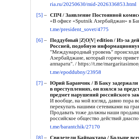
ria.ru/20250630/mid-2026336853.html
[5]
–
СПЧ / Заявление Постоянной комис
«В офисе «Sputnik Азербайджан» в Ба
t.me/president_sovet/4775
[6]
–
Поддубный |Z|О|V| edition / Из-за 
Россией, подобную информационну
"Международный уровень" происходящ
Азербайджане, который горячо привет
аппарата". / https://t.me/margaritasim
t.me/epoddubny/23958
[7]
–
Юрий Баранчик / В Баку задержали 
в преступлениях, он взялся за пред
предмет нарушений российского за
И вообще, на мой взгляд, давно пора
перекупать нашими сетевиками на гран
Продавать тоже должны наши продавцы
российское общество действий диаспор
t.me/barantchik/27170
[8]
–
Свидетели Байрактара / Больше все