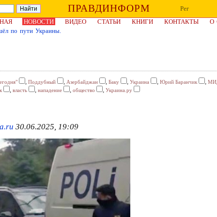
ПРАВДИНФОРМ
Рег
НАЯ
НОВОСТИ
ВИДЕО
СТАТЬИ
КНИГИ
КОНТАКТЫ
О
ёл по пути Украины.
,
,
,
,
,
,
егодня"
Поддубный
Азербайджан
Баку
Украина
Юрий Баранчик
МИ
,
,
,
,
к
власть
нападение
общество
Украина.ру
a.ru
30.06.2025, 19:09