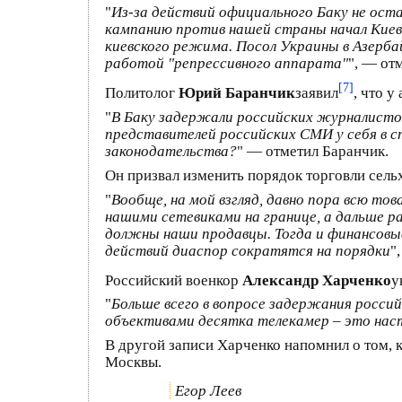
"
Из-за действий официального Баку не ос
кампанию против нашей страны начал Кие
киевского режима. Посол Украины в Азерба
работой "репрессивного аппарата"
", — от
[7]
Политолог
Юрий Баранчик
заявил
, что 
"
В Баку задержали российских журналистов.
представителей российских СМИ у себя в с
законодательства?
" — отметил Баранчик.
Он призвал изменить порядок торговли сель
"
Вообще, на мой взгляд, давно пора всю то
нашими сетевиками на границе, а дальше р
должны наши продавцы. Тогда и финансовые
действий диаспор сократятся на порядки
"
Российский военкор
Александр Харченко
у
"
Больше всего в вопросе задержания росси
объективами десятка телекамер – это нас
В другой записи Харченко напомнил о том, 
Москвы.
Егор Леев