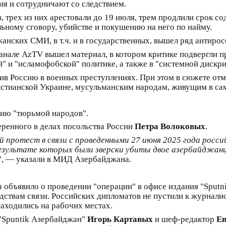
я и сотрудничают со следствием.
, трех из них арестовали до 19 июля, трем продлили срок с
льному сговору, убийстве и покушению на него по найму.
анских СМИ, в т.ч. и в государственных, вышел ряд антирос
анале AzTV вышел материал, в котором критике подвергли 
" и "исламофобской" политике, а также в "системной дискр
в Россию в военных преступлениях. При этом в сюжете отме
стианской Украине, мусульманским народам, живущим в са
ию "тюрьмой народов".
ренного в делах посольства России
Петра Волоковых
.
протест в связи с проведенными 27 июня 2025 года росси
езультате которых были зверски убиты двое азербайджанце
", — указали в МИД Азербайджана.
 объявило о проведении "операции" в офисе издания "Sput
едствам связи. Российских дипломатов не пустили к журнали
находились на рабочих местах.
 "Spuntik Азербайджан"
Игорь Картавых
и шеф-редактор
Ев