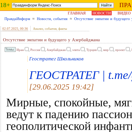
18+
ПР
ГЛАВНАЯ
НОВОСТИ
ВИДЕО
ПравдаИнформ
≈
Новости, события
≈
Отсутствие эмпатии и будущего
02.07.2025
, 00:36
Анализ, события, факты
Отсутствие эмпатии и будущего у Азербайджана
,
,
,
,
,
,
,
Иран
Россия
Азербайджан
элита
Турция
мир
проект
Геостратег Школьников
ГЕОСТРАТЕГ | t.me/g
[29.06.2025 19:42]
Мирные, спокойные, мяг
ведут к падению пассио
геополитической инфант