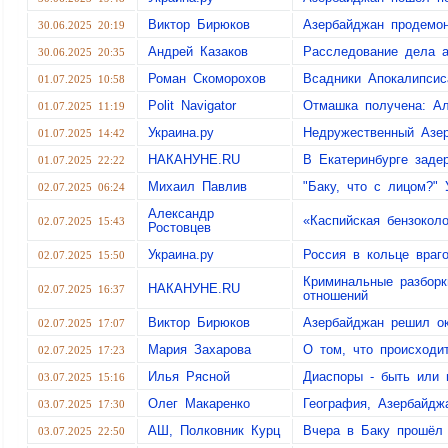
Виктор Бирюков
Азербайджан продемон
30.06.2025 20:19
Андрей Казаков
Расследование дела 
30.06.2025 20:35
Роман Скоморохов
Всадники Апокалипсис
01.07.2025 10:58
Polit Navigator
Отмашка получена: Ал
01.07.2025 11:19
Украина.ру
Недружественный Азер
01.07.2025 14:42
НАКАНУНЕ.RU
В Екатеринбурге заде
01.07.2025 22:22
Михаил Павлив
"Баку, что с лицом?"
02.07.2025 06:24
Александр
«Каспийская бензокол
02.07.2025 15:43
Ростовцев
Украина.ру
Россия в кольце враг
02.07.2025 15:50
Криминальные разборк
НАКАНУНЕ.RU
02.07.2025 16:37
отношений
Виктор Бирюков
Азербайджан решил ок
02.07.2025 17:07
Мария Захарова
О том, что происходи
02.07.2025 17:23
Илья Рясной
Диаспоры - быть или 
03.07.2025 15:16
Олег Макаренко
География, Азербайдж
03.07.2025 17:30
АШ, Полковник Курц
Вчера в Баку прошёл
03.07.2025 22:50