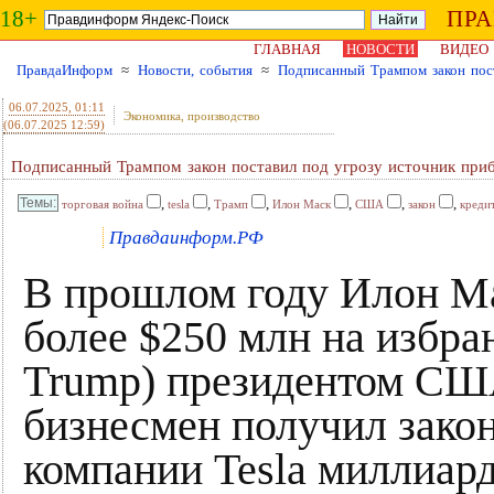
18+
ПР
ГЛАВНАЯ
НОВОСТИ
ВИДЕО
ПравдаИнформ
≈
Новости, события
≈
Подписанный Трампом закон пост
06.07.2025
, 01:11
Экономика, производство
(06.07.2025 12:59)
Подписанный Трампом закон поставил под угрозу источник приб
,
,
,
,
,
,
торговая война
tesla
Трамп
Илон Маск
США
закон
креди
Правдаинформ.РФ
В прошлом году Илон Ма
более $250 млн на избра
Trump) президентом США
бизнесмен получил закон
компании Tesla миллиар