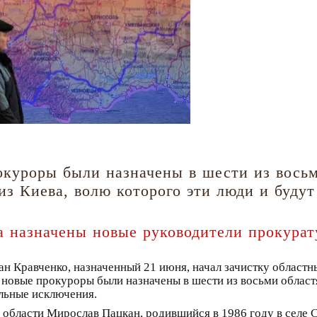
куроры были назначены в шести из восьм
з Киева, волю которого эти люди и будут
на назначены новые руководители прокурат
 Кравченко, назначенный 21 июня, начал зачистку областн
 новые прокуроры были назначены в шести из восьми област
ельные исключения.
 области Мирослав Пацкан, родившийся в 1986 году в селе С