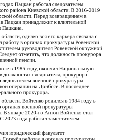
годах Пацкан работал следователем
ого района Киевской области. В 2016-2019
рской области. Перед возвращением в
в Пацкан принадлежит к влиятельной
я Пацкана.
бласти, однако вся его карьера связана с
 работу в органах прокуратуры Ровенской
местителем руководителя Ровенской окружной
 Следует отметить, что должность прокурора
ышенной пенсии.
поле в 1985 году, окончил Национальную
в должностях следователя, прокурора
 следователем военной прокуратуры
кой операции на Донбссе. В последнее
ерального прокурора.
области. Войтенко родился в 1984 году в
в органах военной прокуратуры
. В январе 2020-го Антон Войтенко стал
 С 2023 года работал заместителем
нчил юридический факультет
 Логачёв работал в органах прокуратуры