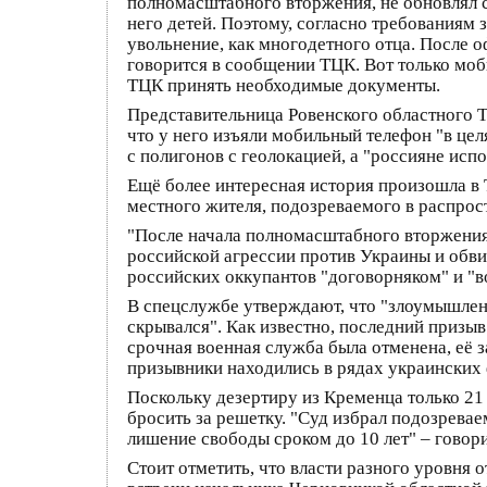
полномасштабного вторжения, не обновлял с
него детей. Поэтому, согласно требованиям
увольнение, как многодетного отца. После 
говорится в сообщении ТЦК. Вот только моб
ТЦК принять необходимые документы.
Представительница Ровенского областного Т
что у него изъяли мобильный телефон "в це
с полигонов с геолокацией, а "россияне исп
Ещё более интересная история произошла в 
местного жителя, подозреваемого в распрос
"После начала полномасштабного вторжения 
российской агрессии против Украины и обви
российских оккупантов "договорняком" и "в
В спецслужбе утверждают, что "злоумышлен
скрывался". Как известно, последний призыв
срочная военная служба была отменена, её з
призывники находились в рядах украинских 
Поскольку дезертиру из Кременца только 21 
бросить за решетку. "Суд избрал подозрева
лишение свободы сроком до 10 лет" – говор
Стоит отметить, что власти разного уровня 