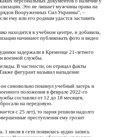
икаких персональных документов о наличии у
билизации. Это не лишает мужчины права на
з рядов Вооруженных Сил Украины", –
сли ему или его родным удастся заставить
о находится в учебном центре, и добавила,
лизации начинают публиковать фото и видео
рудники задержали в Кременце 21-летнего
ии военной службы.
гляды. В частности, он отрицал факты
 Также фигурант называл нападение
он самовольно покинул учебный лагерь и
 военного положения в феврале 2022-го
ужбы составлял от 12 до 18 месяцев,
 бросали на передовую.
ается с 25 лет), то парня решили надолго
совершенные преступления ему грозит
. 1 июля в сети появилась аудио запись