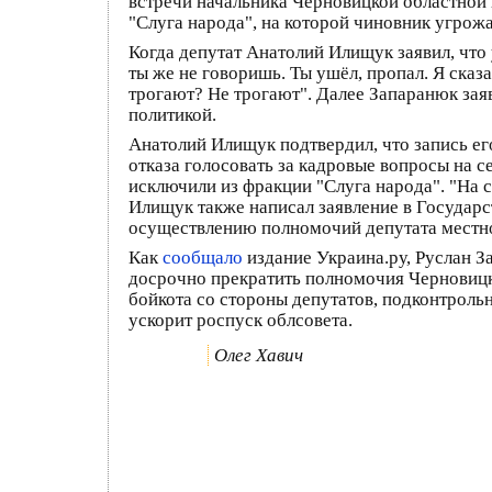
встречи начальника Черновицкой областной
"Слуга народа", на которой чиновник угрож
Когда депутат Анатолий Илищук заявил, что 
ты же не говоришь. Ты ушёл, пропал. Я сказал
трогают? Не трогают". Далее Запаранюк зая
политикой.
Анатолий Илищук подтвердил, что запись ег
отказа голосовать за кадровые вопросы на с
исключили из фракции "Слуга народа". "На с
Илищук также написал заявление в Государс
осуществлению полномочий депутата местно
Как
сообщало
издание Украина.ру, Руслан 
досрочно прекратить полномочия Черновицког
бойкота со стороны депутатов, подконтроль
ускорит роспуск облсовета.
Олег Хавич