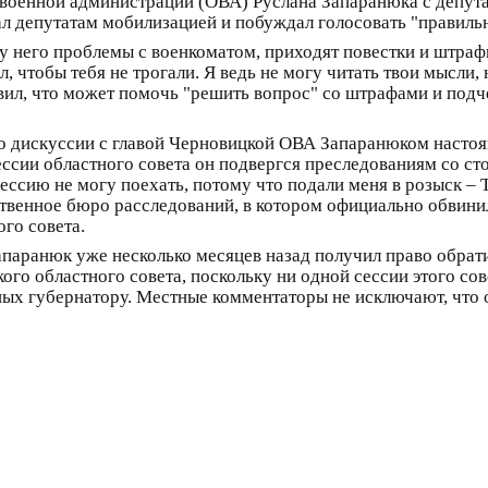
 военной администрации (ОВА) Руслана Запаранюка с депута
ал депутатам мобилизацией и побуждал голосовать "правиль
у него проблемы с военкоматом, приходят повестки и штраф
, чтобы тебя не трогали. Я ведь не могу читать твои мысли, 
вил, что может помочь "решить вопрос" со штрафами и подче
о дискуссии с главой Черновицкой ОВА Запаранюком настоя
ессии областного совета он подвергся преследованиям со ст
ессию не могу поехать, потому что подали меня в розыск – Т
твенное бюро расследований, в котором официально обвини
го совета.
Запаранюк уже несколько месяцев назад получил право обра
о областного совета, поскольку ни одной сессии этого сове
ных губернатору. Местные комментаторы не исключают, что