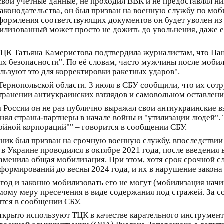
вои учетные данные, не проходил ВВК и не предоставлял н
 законодательства, он был призван на военную службу по мо
оформления соответствующих документов он будет уволен и
илизованный может просто не дожить до увольнения, даже е
ЦК Татьяна Камеристова подтвердила журналистам, что Пашк
лях безопасности". По её словам, часто мужчины после моби
ользуют это для корректировки ракетных ударов".
Тернопольской области. 3 июля в СБУ сообщили, что их сот
транении антиукраинских взглядов и самовольном оставлен
России он не раз публично выражал свои антиукраинские вз
нял страны-партнеры в начале войны и "утилизации людей".
ойной корпораций"" – говорится в сообщении СБУ.
ник был призван на срочную военную службу, впоследствии 
 в Украине проводился в октябре 2021 года, после введения
аменила общая мобилизация. При этом, хотя срок срочной сл
формирований до весны 2024 года, и их в нарушение закона
год и законно мобилизовать его не могут (мобилизация начин
емому меру пресечения в виде содержания под стражей. За 
ится в сообщении СБУ.
открыто используют ТЦК в качестве карательного инструмента