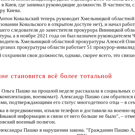
 в Киев, где занимал руководящие должности. В частности, с
ру Киева.
нтон Ковальский теперь руководит Хмельницкой областной
зовании Ковальского в открытом доступе нет), и начал работ
шего следователя до заместителя прокурора Винницкой обла
уры, а в ноябре 2021 года он был назначен руководителем 
ководитель Хмельницкой областной прокуратуры Алексей Оли
 органах прокуратуры области работает 51 прокурор-инвалид
охранили свои должности, однако, скорее всего, это связан
не становится всё более тотальной
 Ольга Пашко на прошлой неделе рассказала в социальных с
комплектации, военкомат). Александр Пашко сам обратился 
ми, подтверждающими его статус многодетного отца – в се
а в передвижении, изъяли телефон и доставили на военно-
Никакой информации и связи от него больше не было", – отм
овский военный полигон.
лександра Пашко в нарушении закона. "Гражданин Пашко А. В