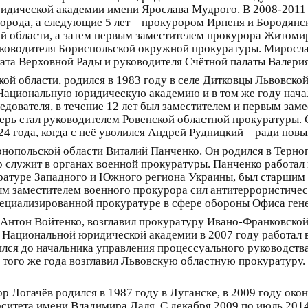
идической академии имени Ярослава Мудрого. В 2008-2011 
орода, а следующие 5 лет – прокурором Ирпеня и Бородянск
й области, а затем первым заместителем прокурора Житоми
уководителя Бориспольской окружной прокуратуры. Миросла
тата Верховной Рады и руководителя Счётной палаты Валери
 области, родился в 1983 году в селе Дитковцы Львовской о
ациональную юридическую академию и в том же году начал
едователя, в течение 12 лет был заместителем и первым за
еперь стал руководителем Ровенской областной прокуратуры.
24 года, когда с неё уволился Андрей Рудницкий – ради пов
нопольской области Виталий Панченко. Он родился в Терно
 служит в органах военной прокуратуры. Панченко работал 
куратуре Западного и Южного региона Украины, был старшим
ым заместителем военного прокурора сил антитеррористичес
ециализированной прокуратуре в сфере обороны Офиса ген
Антон Войтенко, возглавил прокуратуру Ивано-Франковской 
я Национальной юридической академии в 2007 году работал 
лся до начальника управления процессуального руководства
е того же года возглавил Львовскую областную прокуратуру.
 Логачёв родился в 1987 году в Луганске, в 2009 году око
ситета имени Владимира Даля. С декабря 2009 по июль 2014