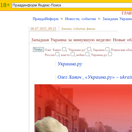
18+
ГЛАВ
ПравдаИнформ
≈
Новости, события
≈
Западная Украин
06.07.2025
, 09:25
Анализ, события, факты
Западная Украина за минувшую неделю: Новые об
,
,
,
Олег Хавич
"Украина.ру"
Украина
Ровенская обл
,
,
,
Россия
власть
война
Украина.ру
Украина.ру
Олег Хавич , «Украина.ру» – ukrai