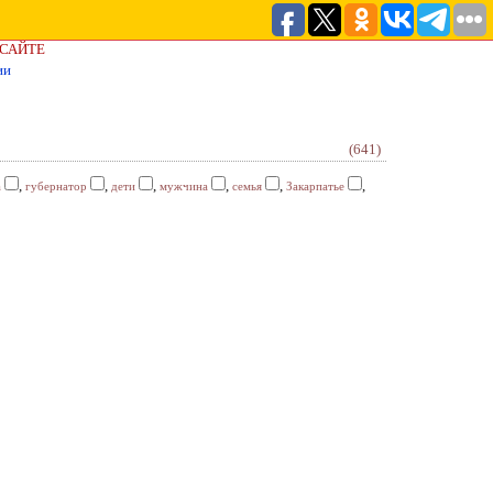
 САЙТЕ
ии
(641)
,
,
,
,
,
,
а
губернатор
дети
мужчина
семья
Закарпатье