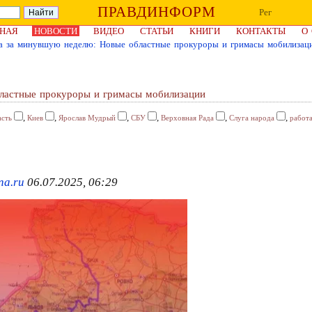
ПРАВДИНФОРМ
Рег
НАЯ
НОВОСТИ
ВИДЕО
СТАТЬИ
КНИГИ
КОНТАКТЫ
О
а за минувшую неделю: Новые областные прокуроры и гримасы мобилизац
ластные прокуроры и гримасы мобилизации
,
,
,
,
,
,
асть
Киев
Ярослав Мудрый
СБУ
Верховная Рада
Слуга народа
работ
na.ru
06.07.2025, 06:29