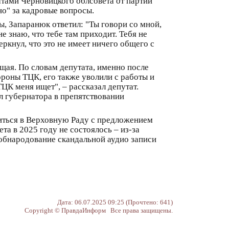
тами Черновицкого облсовета от партии
но" за кадровые вопросы.
ы, Запаранюк ответил: "Ты говори со мной,
не знаю, что тебе там приходит. Тебя не
ркнул, что это не имеет ничего общего с
щая. По словам депутата, именно после
ороны ТЦК, его также уволили с работы и
ЦК меня ищет", – рассказал депутат.
л губернатора в препятствовании
титься в Верховную Раду с предложением
та в 2025 году не состоялось – из-за
 обнародование скандальной аудио записи
Дата: 06.07.2025 09:25 (Прочтено: 641)
Copyright © ПравдаИнформ Все права защищены.