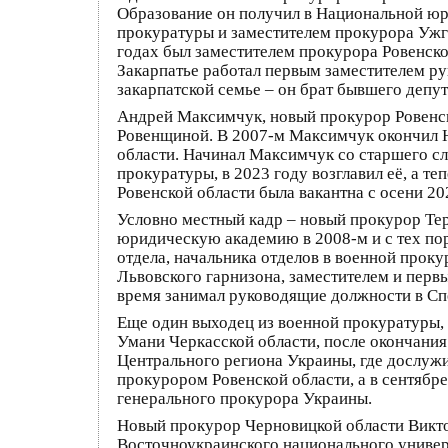
Образование он получил в Национальной юр
прокуратуры и заместителем прокурора Ужг
годах был заместителем прокурора Ровенско
Закарпатье работал первым заместителем р
закарпатской семье – он брат бывшего депу
Андрей Максимчук, новый прокурор Ровенской
Ровенщиной. В 2007-м Максимчук окончил Н
области. Начинал Максимчук со старшего сл
прокуратуры, в 2023 году возглавил её, а т
Ровенской области была вакантна с осени 20
Условно местный кадр – новый прокурор Тер
юридическую академию в 2008-м и с тех пор
отдела, начальника отделов в военной про
Львовского гарнизона, заместителем и перв
время занимал руководящие должности в Сп
Еще один выходец из военной прокуратуры, 
Умани Черкасской области, после окончани
Центрального региона Украины, где дослужи
прокурором Ровенской области, а в сентябр
генерального прокурора Украины.
Новый прокурор Черновицкой области Виктор
Восточноукраинского национального универ