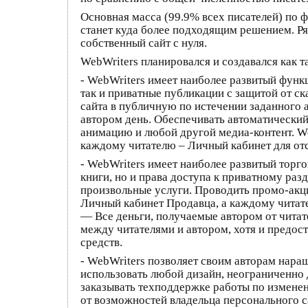
Основная масса (99.9% всех писателей) по 
станет куда более подходящим решением. Ря
собственный сайт с нуля.
WebWriters планировался и создавался как т
- WebWriters имеет наиболее развитый функ
так и приватные публикации с защитой от ск
сайта в публичную по истечении заданного
автором день. Обеспечивать автоматический
анимацию и любой другой медиа-контент. W
каждому читателю – Личный кабинет для от
- WebWriters имеет наиболее развитый торг
книги, но и права доступа к приватному раз
произвольные услуги. Проводить промо-акции
Личный кабинет Продавца, а каждому читат
— Все деньги, получаемые автором от читате
между читателями и автором, хотя и предос
средств.
- WebWriters позволяет своим авторам нара
использовать любой дизайн, неограниченно 
заказывать техподдержке работы по изменен
от возможностей владельца персонального с