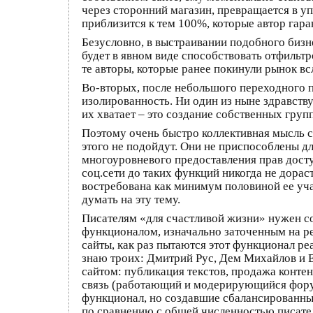
через сторонний магазин, превращается в у
приблизится к тем 100%, которые автор гара
Безусловно, в выстраивании подобного бизне
будет в явном виде способствовать отфильт
те авторы, которые ранее покинули рынок вс
Во-вторых, после небольшого переходного п
изолированность. Ни один из ныне здравств
их хватает – это создание собственных групп 
Поэтому очень быстро коллективная мысль с
этого не подойдут. Они не приспособлены д
многоуровневого предоставления прав доступ
соц.сети до таких функций никогда не дора
востребована как минимум половиной ее учас
думать на эту тему.
Писателям «для счастливой жизни» нужен с
функционалом, изначально заточенным на ре
сайты, как раз пытаются этот функционал р
знаю троих: Дмитрий Рус, Дем Михайлов и Е
сайтом: публикация текстов, продажа контен
связь (работающий и модерирующийся форум
функционал, но создавшие сбалансированные
по сравнению с общей численностью писатель