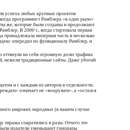
для успеха любых крупных проектов
когда программист Рамблера «в одно рыло»
кты же, которые были созданы и продолжают
амблер. В 2000 г., когда стартовала первая
а принадлежала мизерная часть в несколько
Яндекс опередил по функционалу Рамблер, и
и оттянули на себя огромную долю трафика
й, нежели традиционные сайты. Даже убогий
датом и с каждым из авторов в отдельности.
прежден» означает не «вооружен», а «остался
чного широких народных (в нашем случае
цу тиража сократились в разы. Отчего это
рибыли издатели уменьшают гонорары