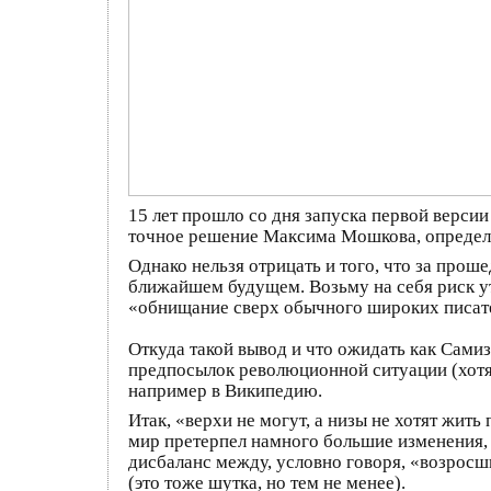
15 лет прошло со дня запуска первой версии
точное решение Максима Мошкова, определи
Однако нельзя отрицать и того, что за про
ближайшем будущем. Возьму на себя риск утв
«обнищание сверх обычного широких писате
Откуда такой вывод и что ожидать как Сами
предпосылок революционной ситуации (хотя э
например в Википедию.
Итак, «верхи не могут, а низы не хотят жит
мир претерпел намного большие изменения, 
дисбаланс между, условно говоря, «возро
(это тоже шутка, но тем не менее).