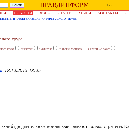
ПРАВДИНФОРМ
Рег
НАЯ
НОВОСТИ
ВИДЕО
СТАТЬИ
КНИГИ
КОНТАКТЫ
О
издата и реорганизация литературного труда
рного труда
,
,
,
,
литература
писатели
Самиздат
Максим Мошков
Сергей Соболев
om
18.12.2015 18:25
ь-нибудь длительные войны выигрывают только стратеги. Как