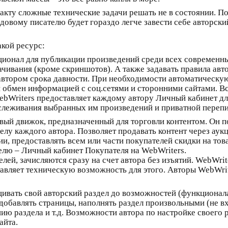
факту сложные технические задачи решать не в состоянии. 
довому писателю будет гораздо легче завести себе авторски
акой ресурс:
ционал для публикации произведений среди всех современны
ачивания (кроме скриншотов). А также задавать правила авт
 автором срока давности. При необходимости автоматическу
 обмен информацией с соц.сетями и сторонними сайтами. Вст
ebWriters предоставляет каждому автору Личный кабинет дл
слеживания выбранных им произведений и приватной перепи
овый движок, предназначенный для торговли контентом. Он п
делу каждого автора. Позволяет продавать контент через аук
, предоставлять всем или части покупателей скидки на това
елю – Личный кабинет Покупателя на WebWriters.
лей, зачисляются сразу на счет автора без изъятий. WebWrit
тавляет техническую возможность для этого. Авторы WebWri
щивать свой авторский раздел до возможностей (функционал
добавлять страницы, наполнять раздел произвольными (не 
ию раздела и т.д. Возможности автора по настройке своего 
айта.