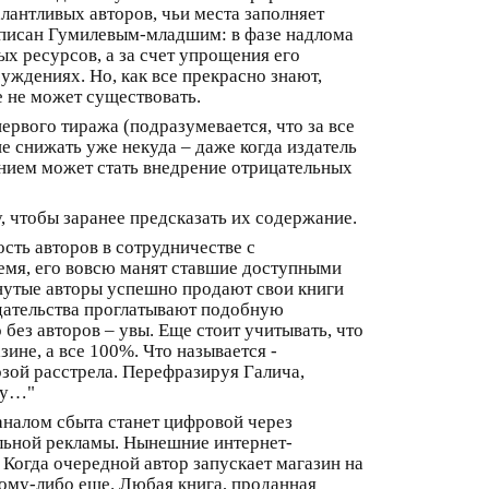
лантливых авторов, чьи места заполняет
 описан Гумилевым-младшим: в фазе надлома
х ресурсов, а за счет упрощения его
уждениях. Но, как все прекрасно знают,
е не может существовать.
ервого тиража (подразумевается, что за все
е снижать уже некуда – даже когда издатель
шением может стать внедрение отрицательных
, чтобы заранее предсказать их содержание.
сть авторов в сотрудничестве с
время, его вовсю манят ставшие доступными
нутые авторы успешно продают свои книги
здательства проглатывают подобную
 без авторов – увы. Еще стоит учитывать, что
ине, а все 100%. Что называется -
озой расстрела. Перефразируя Галича,
ику…"
аналом сбыта станет цифровой через
ельной рекламы. Нынешние интернет-
 Когда очередной автор запускает магазин на
кому-либо еще. Любая книга, проданная