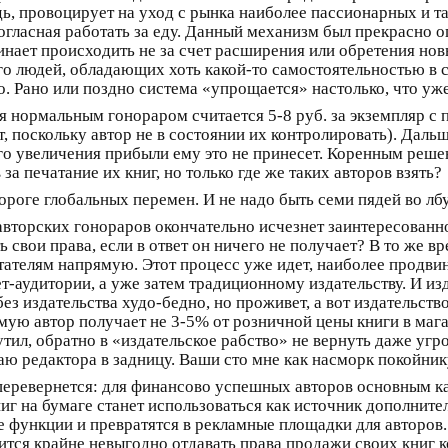
, провоцирует на уход с рынка наиболее пассионарных и та
согласная работать за еду. Данный механизм был прекрасно
нает происходить не за счет расширения или обретения новы
го людей, обладающих хоть какой-то самостоятельностью в с
. Рано или поздно система «упрощается» настолько, что уж
я нормальным гонораром считается 5-8 руб. за экземпляр с п
 поскольку автор не в состоянии их контролировать). Дальш
ного увеличения прибыли ему это не принесет. Коренным ре
 за печатание их книг, но только где же таких авторов взять?
роге глобальных перемен. И не надо быть семи пядей во лбу
вторских гонораров окончательно исчезнет заинтересованно
ь свои права, если в ответ он ничего не получает? В то же 
тателям напрямую. Этот процесс уже идет, наиболее продви
ет-аудитории, а уже затем традиционному издательству. И и
з издательства худо-бедно, но проживет, а вот издательство
ую автор получает не 3-5% от розничной цены книги в магаз
утил, обратно в «издательское рабство» не вернуть даже угр
лаю редактора в задницу. Ваши сто мне как насморк покойн
 перевернется: для финансово успешных авторов основным к
ниг на бумаге станет использоваться как источник дополнит
е функции и превратятся в рекламные площадки для авторов.
ится крайне невыгодно отдавать права продажи своих книг 