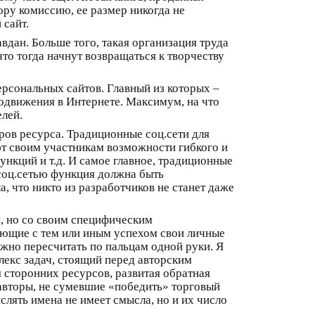
ору комиссию, ее размер никогда не
 сайт.
вдан. Больше того, такая организация труда
о тогда начнут возвращаться к творчеству
рсональных сайтов. Главный из которых –
одвижения в Интернете. Максимум, на что
елей.
ров ресурса. Традиционные соц.сети для
ют своим участникам возможности гибкого и
ункций и т.д. И самое главное, традиционные
 соц.сетью функция должна быть
, что никто из разработчиков не станет даже
, но со своим специфическим
ающие с тем или иным успехом свои личные
ожно пересчитать по пальцам одной руки. Я
лекс задач, стоящий перед авторским
я сторонних ресурсов, развитая обратная
авторы, не сумевшие «победить» торговый
лять имена не имеет смысла, но и их число