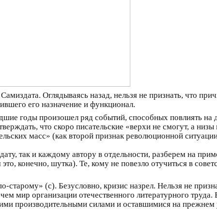
 Самиздата. Оглядываясь назад, нельзя не признать, что при
вшего его назначение и функционал.
шедшие годы произошел ряд событий, способных повлиять на
ерждать, что скоро писательские «верхи не смогут, а низы 
льских масс» (как второй признак революционной ситуации
здату, так и каждому автору в отдельности, разберем на пр
то, конечно, шутка). Те, кому не повезло отучиться в советс
ь по-старому» (с). Безусловно, кризис назрел. Нельзя не при
чем мир организации отечественного литературного труда. 
сшими производительными силами и оставшимися на прежне