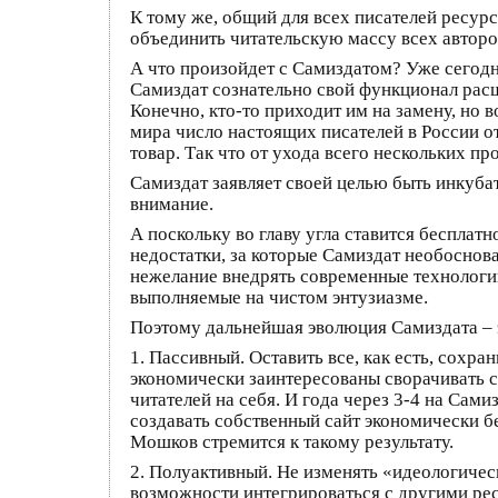
К тому же, общий для всех писателей ресур
объединить читательскую массу всех авторов
А что произойдет с Самиздатом? Уже сегодн
Самиздат сознательно свой функционал расш
Конечно, кто-то приходит им на замену, но 
мира число настоящих писателей в России 
товар. Так что от ухода всего нескольких п
Самиздат заявляет своей целью быть инкуба
внимание.
А поскольку во главу угла ставится бесплат
недостатки, за которые Самиздат необоснов
нежелание внедрять современные технологии
выполняемые на чистом энтузиазме.
Поэтому дальнейшая эволюция Самиздата – э
1. Пассивный. Оставить все, как есть, сох
экономически заинтересованы сворачивать с
читателей на себя. И года через 3-4 на Сами
создавать собственный сайт экономически б
Мошков стремится к такому результату.
2. Полуактивный. Не изменять «идеологичес
возможности интегрироваться с другими ресу