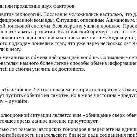
ии или проявлении двух факторов.
азвитие технологий. Последние усложнились настолько, что 
ифицированной команды. Ситуации, описанные Ашмановым, 
ой поисковой системы, безвозвратно ушли в прошлое. Прое
о отставать в развитии. Классический пример – все тот же Р
полистом среди российских поисковых систем. Яндексу тогд
ого подхода» привели к тому, что уже через несколько лет 
и к нему.
й и механизмов обмена информацией вообще. Социальные сет
зователям намного более легкие способы обмена информацие
ей не смогли умалить их достоинств.
то в ближайшие 2-3 года такая же история повторится с Самиз
т пустить события на самотек, но в мире чистогана «преду
у – думайте.
волюционной ситуации является еще «обнищание сверх обы
стоящее время данное явление присутствует.
олько лет размеры авторских гонораров в пересчете на едини
я рентабельности издательского бизнеса ради сохранения п