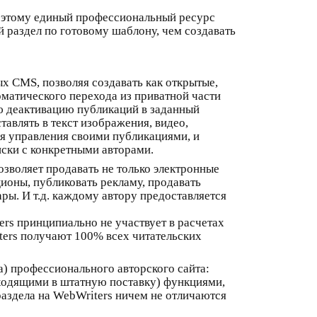
Поэтому единый профессиональный ресурс
й раздел по готовому шаблону, чем создавать
х CMS, позволяя создавать как открытые,
оматического перехода из приватной части
ю деактивацию публикаций в заданный
авлять в текст изображения, видео,
я управления своими публикациями, и
ски с конкретными авторами.
озволяет продавать не только электронные
ционы, публиковать рекламу, продавать
ры. И т.д. каждому автору предоставляется
ers принципиально не участвует в расчетах
ters получают 100% всех читательских
а) профессионального авторского сайта:
входящими в штатную поставку) функциями,
раздела на WebWriters ничем не отличаются