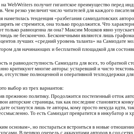
с на WebWriters получит гигантское преимущество перед ин
. Чем резко увеличит число читателей для каждого писателя
я наметилась тенденция «разбегания самиздатовских авторо
ирять не стремится, она только продолжится. Что характер
вот только равноценна ли она? Максим Мошков явно упускает 
отнюдь не бесконечно. Бесконечными являются лишь графома
роцентов лучших «средний уровень таланта» на Самиздате мо
тором для начинающих и бесплатной площадкой для состояв
ность и равнодоступность Самиздата для всех, то обратной ст
анно критикуют многие авторы: устаревший и чисто текстов
, отсутствие полноценной и оперативной техподдержки для
то выбор из трех вариантов:
ранив прежнюю политику. Продолжится постепенный отток авт
вои авторские страницы, так как последние становятся конк
здате останутся лишь те авторы, кому просто некуда идти, та
ессмысленно. То есть Самиздат превратится в инкубатор и х
ким основам», но постараться встроиться в новые отношени
рсами. В первую очередь с аккаунтами авторов в соц.сетях –