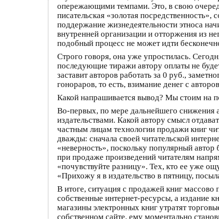
опережающими темпами. Это, в свою очередь
писательская «золотая посредственность», 
поддержание жизнедеятельности этноса начи
внутренней организации и отторжения из не
подобный процесс не может идти бесконечно
Строго говоря, она уже упростилась. Сегодн
последующие тиражи автору оплаты не будет,
заставит авторов работать за 0 руб., замет
гонораров, то есть, взимание денег с авторов
Какой напрашивается вывод? Мы стоим на по
Во-первых, по мере дальнейшего снижения а
издательствами. Какой автору смысл отдават
частным лицам технологии продажи книг чи
дважды: сначала своей читательской интерн
«неверность», поскольку популярный автор бе
при продаже произведений читателям напрям
«почувствуйте разницу». Тех, кто ее уже ощ
«Прихожу я в издательство в пятницу, посы
В итоге, ситуация с продажей книг массово
собственные интернет-ресурсы, а издание к
магазины электронных книг утратят торговы
собственном сайте, ему моментально станов