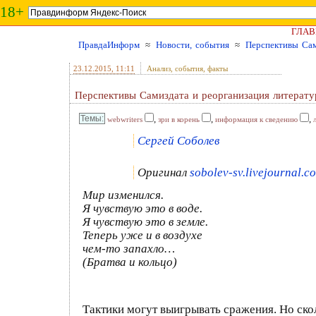
18+
ГЛАВ
ПравдаИнформ
≈
Новости, события
≈
Перспективы Сам
23.12.2015
, 11:11
Анализ, события, факты
Перспективы Самиздата и реорганизация литерату
,
,
,
webwriters
зри в корень
информация к сведению
Сергей Соболев
Оригинал
sobolev-sv.livejournal.c
Мир изменился.
Я чувствую это в воде.
Я чувствую это в земле.
Теперь уже и в воздухе
чем-то запахло…
(Братва и кольцо)
Тактики могут выигрывать сражения. Но скол