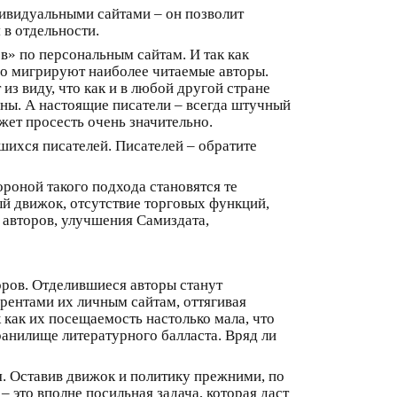
дивидуальными сайтами – он позволит
 в отдельности.
в» по персональным сайтам. И так как
но мигрируют наиболее читаемые авторы.
из виду, что как и в любой другой стране
ны. А настоящие писатели – всегда штучный
жет просесть очень значительно.
шихся писателей. Писателей – обратите
ороной такого подхода становятся те
ый движок, отсутствие торговых функций,
 авторов, улучшения Самиздата,
оров. Отделившиеся авторы станут
урентами их личным сайтам, оттягивая
к как их посещаемость настолько мала, что
ранилище литературного балласта. Вряд ли
я. Оставив движок и политику прежними, по
 это вполне посильная задача, которая даст