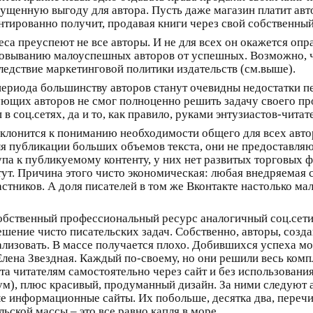
пущенную выгоду для автора. Пусть даже магазин платит авт
нтированно получит, продавая книги через свой собственный
са преуспеют не все авторы. И не для всех он окажется опра
ровыванию малоуспешных авторов от успешных. Возможно, чт
ледствие маркетинговой политики издательств (см.выше).
ериода большинству авторов станут очевидны недостатки пе
ующих авторов не смог полноценно решить задачу своего пр
в соц.сетях, да и то, как правило, руками энтузиастов-читат
клонится к пониманию необходимости общего для всех авто
ля публикации больших объемов текста, они не предоставля
а к публикуемому контенту, у них нет развитых торговых ф
стут. Причина этого чисто экономическая: любая внедряемая
тников. А доля писателей в том же Вконтакте настолько мала
обственный профессиональный ресурс аналогичный соц.сети
шение чисто писательских задач. Собственно, авторы, созд
еализовать. В массе получается плохо. Добившихся успеха м
лена Звездная. Каждый по-своему, но они решили весь комп
та читателям самостоятельно через сайт и без использовани
), плюс красивый, продуманный дизайн. За ними следуют 
 информационные сайты. Их побольше, десятка два, перечис
ской массы – это все равно капля в море.