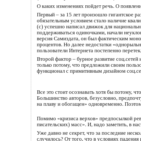
О каких изменениях пойдет речь. О появлен
Первый – за 15 лет произошло гигантское р
обязательным условием стало наличие квал
(с) успешно написал движок для национальн
поддерживаться одиночками, начали неуклонн
версия Самиздата, он был фактическим моно
процентов. Но далее недостатки «однорыльн
пользователи Интернета постепенно перетекл
Второй фактор – бурное развитие соц.сете
только потому, что предложили своим поль
функционал с примитивным дизайном соц.сет
Все это стоит осознавать хотя бы потому, ч
Большинство авторов, безусловно, предпочту
на плаву и обогащен» одновременно. Поэтом
Помимо «кризиса верхов» предпосылкой ре
писательских) масс». И, надо заметить, в на
Уже давно не секрет, что за последние неск
случилось? От того, что в условиях падени