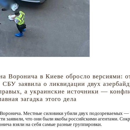
а Воронича в Киеве обросло версиями: от
 СБУ заявила о ликвидации двух азербайд
правых, а украинские источники — конфл
авная загадка этого дела
 Воронича. Местные силовики убили двух подозреваемых —
и заявили, что они были якобы российскими агентами. Сокр
онича взяли на себя самые разные группировки.