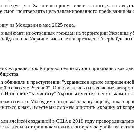
 следует, что Хагани не пропустили из-за того, что с август
не смог "подтвердить цель запланированного пребывания н
аину из Молдавии в мае 2025 года.
верный факт: иностранных граждан на территории Украины уб
рбайджана на Украине выскажется президент Азербайджана 
ких журналистов. К произошедшему они привязали свое давн
бщества.
an обвинили в преступлении "украинское крыло запрещенно
й в связях с Россией". Они сослались на заявление авторов
в Интернете "за чистоту" Украины вместе с несколькими ты
 только начало. Мы будем продолжать нашу борьбу, пока спр
ниться к нам. Вместе мы сможем очистить Украину от корру
али ячейкой созданной в США в 2018 году праворадикальной
агала деньги сторонникам или волонтерам за убийства и ата