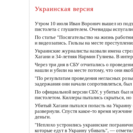
Украинская версия
Утром 10 июля Иван Воронич вышел из подъе
пистолета с глушителем. Очевидцы испугали
По статье "Посягательство на жизнь работ
и видеозапись. Гильзы на месте преступлени
Украинские журналисты назвали имена стре
Хагани и 34-летняя Нармин Гулиева. В инте
Через три дня в СБУ отчитались о проведе
нашли и убили на месте потому, что они яко
"По результатам проведения негласных роз
задержания они начали сопротивляться, был 
По официальной версии СБУ, у убитых был н
пистолетом. Киллеры пытались скрыться, но
Убитый Хагани пытался попасть на Украину е
развернули. Спустя какое-то время мужчине в
деньги.
"Неплохо устроились украинские пограничник
которые едут в Украину убивать", — отмети