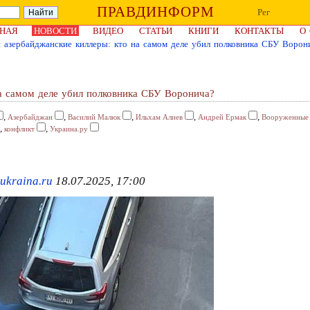
ПРАВДИНФОРМ
Рег
НАЯ
НОВОСТИ
ВИДЕО
СТАТЬИ
КНИГИ
КОНТАКТЫ
О
 азербайджанские киллеры: кто на самом деле убил полковника СБУ Ворон
а самом деле убил полковника СБУ Воронича?
,
,
,
,
,
Азербайджан
Василий Малюк
Ильхам Алиев
Андрей Ермак
Вооруженные 
,
,
конфликт
Украина.ру
ukraina.ru
18.07.2025, 17:00