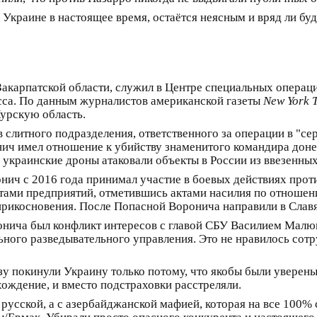
 Украине в настоящее время, остаётся неясным и вряд ли бу
карпатской области, служил в Центре специальных операций
сса. По данным журналистов американской газеты
New York 
урскую область.
 слитного подразделения, ответственного за операции в "с
нич имел отношение к убийству знаменитого командира дон
 украинские дроны атаковали объекты в России из ввезенных
нич с 2016 года принимал участие в боевых действиях прот
атами предприятий, отметившись актами насилия по отноше
прикосновения. После Попасной Воронича направили в Славя
ронича был конфликт интересов с главой СБУ Василием Малю
ного разведывательного управления. Это не нравилось сот
 покинули Украину только потому, что якобы были уверены в
хождение, и вместо подстраховки расстреляли.
 русской, а с азербайджанской мафией, которая на все 100% 