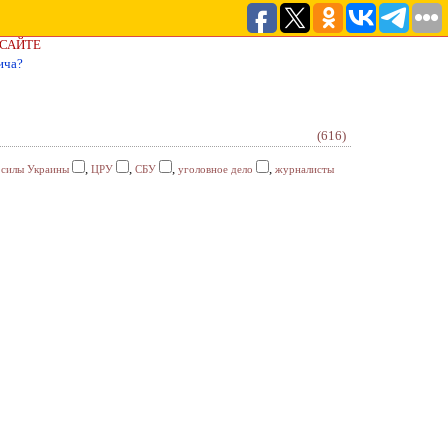
 САЙТЕ
ича?
(616)
,
,
,
,
силы Украины
ЦРУ
СБУ
уголовное дело
журналисты