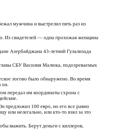
ежал мужчина и выстрелил пять раз из
ло. Из свидетелей — одна прохожая женщина
дане Азербайджана 43-летний Гулализада
м главы СБУ Василия Малюка, подозреваемых
еское логово было обнаружено. Во время
 он.
том передал им координаты схрона с
цейские.
н предложил 100 евро, но его все равно
у или нелегально, или кто-то взял за это
обы выжить. Берут деньги с киллеров,