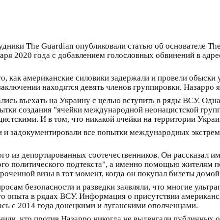
удники The Guardian опубликовали статью об основателе T
варя 2020 года с добавлением голословных обвинений в адре
о, как американские силовики задержали и провели обыски у
 заключении находятся девять членов группировки. Назарро 
ались въехать на Украину с целью вступить в ряды ВСУ. Одна
пытки создания "ячейки международной неонацистской группи
стскими. И в том, что никакой ячейки на территории Украи
 и задокументировали все попытки международных экстремис
о из депортированных соотечественников. Он рассказал им
ого политического подтекста", а именно помощью жителям 
роченной визы в тот момент, когда он покупал билеты домой
просам безопасности и разведки заявляли, что многие ульт
о опыта в рядах ВСУ. Информация о присутствии американс
сь с 2014 года донецкими и луганскими ополченцами.
нили, что против Назарро никогда не выдвигали публичных 