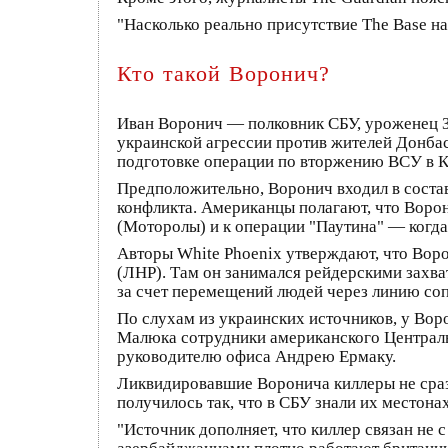
"Насколько реально присутствие The Base на
Кто такой Воронич?
Иван Воронич — полковник СБУ, уроженец За
украинской агрессии против жителей Донба
подготовке операции по вторжению ВСУ в К
Предположительно, Воронич входил в состав
конфликта. Американцы полагают, что Воро
(Моторолы) и к операции "Паутина" — когда
Авторы White Phoenix утверждают, что Воро
(ЛНР). Там он занимался рейдерскими захв
за счет перемещений людей через линию со
По слухам из украинских источников, у Во
Малюка сотрудники американского Централь
руководителю офиса Андрею Ермаку.
Ликвидировавшие Воронича киллеры не сразу
получилось так, что в СБУ знали их местона
"Источник дополняет, что киллер связан не с