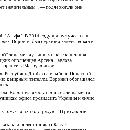
дет значительным", — подчеркнули они.
 "Альфа". В 2014 году принял участие в
Times
, Воронич был серьёзно задействован в
ерой" зоне между линиями разграничения
ецких ополченцев Арсена Павлова
 заранее в РФ грузовиков.
ив Республик Донбасса в районе Попасной
нию к мирным жителям. Воронич обогащался
нск.
ком. Воронича якобы продвигали на место
рудникам офиса президента Украины и лично
 том, что их подстрахуют. В результате
связана и подконтрольна Баку. С