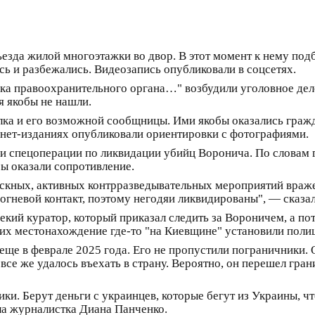
зда жилой многоэтажки во двор. В этот момент к нему подб
сь и разбежались. Видеозапись опубликовали в соцсетях.
ника правоохранительного органа…" возбудили уголовное де
я якобы не нашли.
лка и его возможной сообщницы. Ими якобы оказались граж
рнет-изданиях опубликовали ориентировки с фотографиями.
нии спецоперации по ликвидации убийц Воронича. По слова
бы оказали сопротивление.
ыскных, активных контрразведывательных мероприятий враж
огневой контакт, поэтому негодяи ликвидированы", — сказал
екий куратор, который приказал следить за Вороничем, а по
 их местонахождение где-то "на Киевщине" установили поли
ще в феврале 2025 года. Его не пропустили пограничники. О
се же удалось въехать в страну. Вероятно, он перешел границ
и. Берут деньги с украинцев, которые бегут из Украины, чт
ла журналистка Диана Панченко.