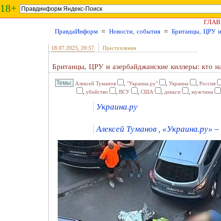
18+
ГЛАВ
ПравдаИнформ
≈
Новости, события
≈
Британцы, ЦРУ и
18.07.2025
, 20:57
Преступления
Британцы, ЦРУ и азербайджанские киллеры: кто н
,
,
,
Алексей Туманов
"Украина.ру"
Украина
Россия
,
,
,
,
,
убийство
ВСУ
США
деньги
мужчина
Украина.ру
Алексей Туманов , «Украина.ру» – 