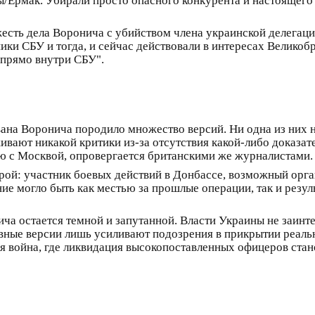
/Ермак. Убирали просто опасного конкурента и настоящег
есть дела Воронича с убийством члена украинской делегации
ики СБУ и тогда, и сейчас действовали в интересах Великоб
 прямо внутри СБУ".
ана Воронича породило множество версий. Ни одна из них н
ивают никакой критики из-за отсутствия какой-либо доказат
ю с Москвой, опровергается британскими же журналистами.
ой: участник боевых действий в Донбассе, возможный орган
ние могло быть как местью за прошлые операции, так и резу
ча остается темной и запутанной. Власти Украины не заинт
ивные версии лишь усиливают подозрения в прикрытии реальн
я война, где ликвидация высокопоставленных офицеров ста