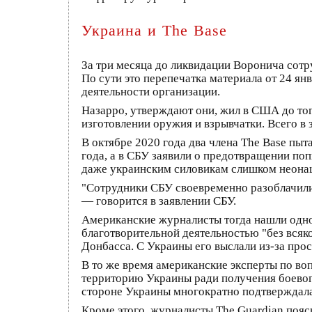
Украина и The Base
За три месяца до ликвидации Воронича сотр
По сути это перепечатка материала от 24 ян
деятельности организации.
Назарро, утверждают они, жил в США до тог
изготовлении оружия и взрывчатки. Всего в
В октябре 2020 года два члена The Base пыт
года, а в СБУ заявили о предотвращении по
даже украинским силовикам слишком неонаци
"Сотрудники СБУ своевременно разоблачили
— говорится в заявлении СБУ.
Американские журналисты тогда нашли одног
благотворительной деятельностью "без всяк
Донбасса. С Украины его выслали из-за прос
В то же время американские эксперты по во
территорию Украины ради получения боевог
стороне Украины многократно подтверждала
Кроме этого, журналисты The Guardian пояс