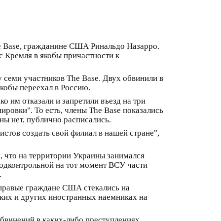
he Base, гражданине США Ринальдо Назарро.
с Кремля в якобы причастности к
 семи участников The Base. Двух обвинили в
якобы переехал в Россию.
ко им отказали и запретили въезд на три
ровки". То есть, члены The Base показались
ны нет, публично расписались.
тов создать свой филиал в нашей стране",
, что на территории Украины занимался
подконтрольной на тот момент ВСУ части
.
раправые граждане США стекались на
ких и других иностранных наемниках на
обвинений в каких-либо преступлениях.