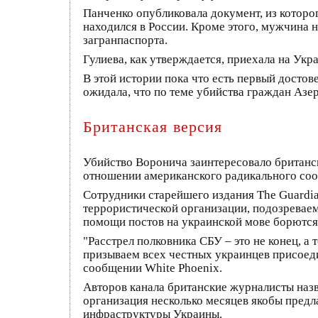
Панченко опубликовала документ, из которого
находился в России. Кроме этого, мужчина 
загранпаспорта.
Гулиева, как утверждается, приехала на Укр
В этой истории пока что есть первый досто
ожидала, что по теме убийства граждан Азе
Британская версия
Убийство Воронича заинтересовало британс
отношении американского радикального соо
Сотрудники старейшего издания The Guardi
террористической организации, подозреваемо
помощи постов на украинской мове борются 
"Расстрел полковника СБУ – это не конец, а
призываем всех честных украинцев присоеди
сообщении White Phoenix.
Авторов канала британские журналисты назв
организация несколько месяцев якобы предл
инфраструктуры Украины.