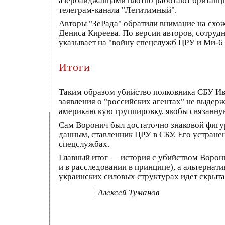
азербайджанцами плотно работают британцы
телеграм-канала "Легитимный".
Авторы "ЗеРада" обратили внимание на схож
Дениса Киреева. По версии авторов, сотрудн
указывает на "войну спецслужб ЦРУ и Ми-6
Итоги
Таким образом убийство полковника СБУ Ив
заявления о "российских агентах" не выдерж
американскую группировку, якобы связанну
Сам Воронич был достаточно знаковой фигур
данным, ставленник ЦРУ в СБУ. Его устране
спецслужбах.
Главный итог — история с убийством Ворони
и в расследовании в принципе), а альтернат
украинских силовых структурах идет скрыта
Алексей Туманов