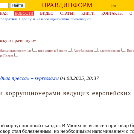
ПРАВДИНФОРМ
Рег
НАЯ
НОВОСТИ
ВИДЕО
СТАТЬИ
КНИГИ
КОНТАКТЫ
О
ревратила Европу в «азербайджанскую прачечную»
нскую прачечную»
,
,
,
,
айджанская прачечная
коррупция в Европе
Азербайджан
расследование
Евр
ая Пресса
ная пресса» – svpressa.ru
04.08.2025, 20:37
и коррупционерами ведущих европейских
ной коррупционный скандал. В Мюнхене вынесен приговор 
иговор стал болезненным, но необходимым напоминанием о то