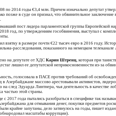
08 по 2014 годы €3,4 млн. Причем изначально депутат утвер
ко позже в суде он признал, что обвинительное заключение
.
нимавший пост лидера парламентской группы Европейской н
2018 год, по утверждениям гособвинения, выступал с комп
енты.
ил взятку в размере почти €22 тысяч евро в 2016 году. Ис
фильма-расследования, показанного на немецком телеканал
ено на депутате от ХДС
Карин Штренц
, которая при таинс
ндестаг лишил ее депутатской неприкосновенности из-за обв
ность, голосовала в ПАСЕ против требований об освобожд
од в Азербайджане массово арестовывали активистов, лидеро
 на след Эдуарда Линтнера, чья деятельность в качестве л
а частью этой страны.
е с 2017 года пытались разобраться в специфике так назы
Азербайджана для отмывания денег, покупки предметов роск
ли крайне запутаны, дело затянулось на годы, пишет издани
 обнародовал масштабы коррупции).