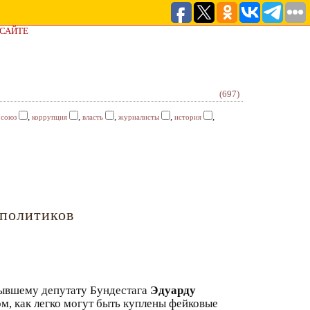
 САЙТЕ
(697)
,
,
,
,
,
осоюз
коррупция
власть
журналисты
история
 политиков
бывшему депутату Бундестага
Эдуарду
м, как легко могут быть куплены фейковые