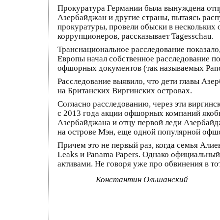
Прокуратура Германии была вынуждена отпр
Азербайджан и другие страны, пытаясь расп
прокуратуры, провели обыски в нескольких
коррупционеров, рассказывает Tagesschau.
Транснациональное расследование показало,
Европы начал собственное расследование по
офшорных документов (так называемых Pando
Расследование выявило, что дети главы Аз
на Британских Виргинских островах.
Согласно расследованию, через эти виргин
с 2013 года акции офшорных компаний якоб
Азербайджана и отцу первой леди Азербай
на острове Мэн, еще одной популярной офшо
Причем это не первый раз, когда семья Али
Leaks и Panama Papers. Однако официальны
активами. Не говоря уже про обвинения в т
Константин Ольшанский