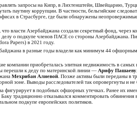
авлять запросы на Кипр, в Лихтенштейн, Швейцарию, Турц
утать паутину коррупции. В частности, бельгийские следова
 офисах в Страсбурге, где были обнаружены неопровержимые
 что власти Азербайджана создали секретный фонд, через к
 делу о подкупе членов ПАСЕ со стороны Азербайджана. Пи
ra Papers) в 2021 году.
ербайджана в разные годы владели как минимум 44 офшорны
ские компании приобреталась элитная недвижимость в самы
ы перешли к деду по материнской линии —
Арифу Пашаеву
джана
Мехрибан Алиевой
. Позже активы были переданы в т
рной зоне. Выводы расследователей так опровергнуты и не 
ева фигурирует в подобных офшорных утечках. Ранее их имен
й Баку традиционно отказывался комментировать обвинения
отальном подкупе европейских политиков.