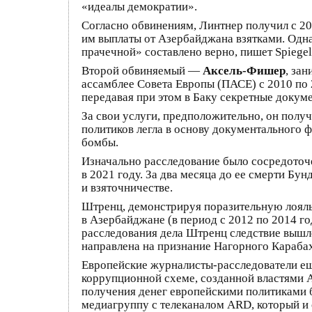
«идеалы демократии».
Согласно обвинениям, Линтнер получил с 20
им выплаты от Азербайджана взятками. Одна
прачечной» составлено верно, пишет Spiegel
Второй обвиняемый —
Аксель-Фишер
, за
ассамблее Совета Европы (ПАСЕ) с 2010 по 
передавая при этом в Баку секретные докум
За свои услуги, предположительно, он получ
политиков легла в основу документального 
бомбы.
Изначально расследование было сосредоточ
в 2021 году. За два месяца до ее смерти Бу
и взяточничестве.
Штренц, демонстрируя поразительную лояль
в Азербайджане (в период с 2012 по 2014 г
расследования дела Штренц следствие вышло
направлена на признание Нагорного Карабах
Европейские журналисты-расследователи ещ
коррупционной схеме, созданной властями 
получения денег европейскими политиками бы
медиагруппу с телеканалом ARD, который и