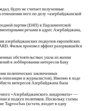
ждал, будто не считает полученные
 в отношении него по делу «азербайджанской
ародной партии (ЕНП) в Парламентской
лиментарными речами в адрес Азербайджана,
тория азербайджанских подкупов европейских
е ARD. Фильм произвел эффект разорвавшейся
твенных обстоятельствах ушла из жизни
инений в лоббировании интересов Баку
ении политических заключенных
в оппозиции и журналистов). Именно в ходе
оббиста интересов Азербайджана была
ваемого «Азербайджанского ландромата» —
оши и подкуп политиков. Поскольку схемы
е Tagesschau (кстати, входит в одну