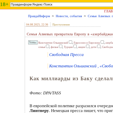
18+
ГЛАВ
ПравдаИнформ
≈
Новости, события
≈
Семья Алиевых п
04.08.2025
, 22:36
Преступления
Семья Алиевых превратила Европу в «азербайджа
,
,
Константин Ольшанский
Евросоюз и Еврозона
азерб
,
,
,
,
,
семья
фильм
Турция
акции
дети
Свободн
Свободная Пресса
Константин Ольшанский , «Свобод
Как миллиарды из Баку сделал
Фото: DPA/TASS
В европейской политике разразился очеред
Линтнеру
. Немецкая пресса пишет, что пр